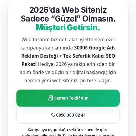
2026’da Web Siteniz
Sadece “Güzel” Olmasın.
Müşteri Getirsin.
Web tasarım hizmeti alan işletmelere özel
kampanya kapsamında
3000₺ Google Ads
Reklam Desteği
+
Tek Seferlik Kalıcı SEO
Paketi
Hediye. 2026’ya rakiplerinizden bir
adım önde ve güçlü bir dijital başlangıç için
hemen yeni web siteniz için bize ulaşın.
receipt_long
Hemen Teklif Alın
call
0850 303 02 41
Kampanya uygunluğu sektör ve hedefe göre
değerlendirilmektedir. Talep bıraktığınızda aynı gün