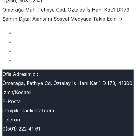
0(850) 303 02 41
Ömerağa Mah. Fethiye Cad. Öztalay İş Hanı Kat:1 D:173
Şehrin Dijital Ajansı'nı
Sosyal Medyada Takip Edin ->
Ofis Adresimiz :
Ömerağa, Fethiye Cd. Öztalay İş Hanı Kat:1 D:173, 41300
İzmit/Kocaeli
E-Posta
info@kocaelidijital.com
Telefon :
0(501) 222 41 61