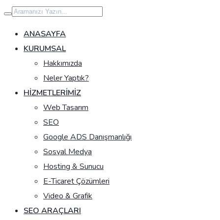
İçeriğe
geç
ANASAYFA
KURUMSAL
Hakkımızda
Neler Yaptık?
HIZMETLERIMIZ
Web Tasarım
SEO
Google ADS Danışmanlığı
Sosyal Medya
Hosting & Sunucu
E-Ticaret Çözümleri
Video & Grafik
SEO ARAÇLARI