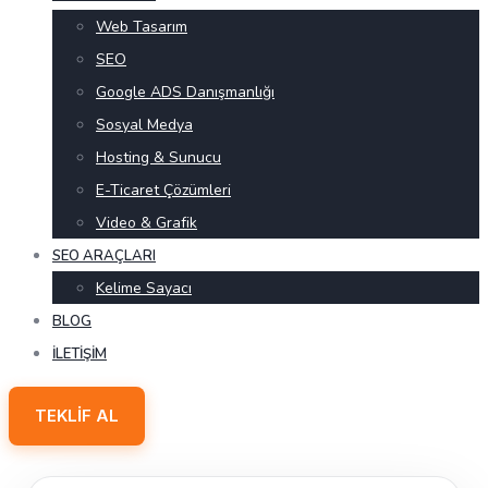
Web Tasarım
SEO
Google ADS Danışmanlığı
Sosyal Medya
Hosting & Sunucu
E-Ticaret Çözümleri
Video & Grafik
SEO ARAÇLARI
Kelime Sayacı
BLOG
İLETIŞIM
TEKLIF AL