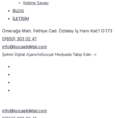
Kelime Sayacı
BLOG
İLETIŞIM
Ömerağa Mah. Fethiye Cad. Öztalay İş Hanı Kat:1 D:173
0(850) 303 02 41
info@kocaelidijital.com
Şehrin Dijital Ajansı'nı
Sosyal Medyada Takip Edin ->
TEKLIF AL
info@kocaelidijital.com