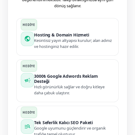
dönüş sağlanır.
Hosting & Domain Hizmeti
public
Kesintisiz yayın altyapısı kurulur; alan adınız
ve hostinginiz hazır edilir.
3000₺ Google Adwords Reklam
campaign
Desteği
Hızlı görünürlük sağlar ve doğru kitleye
daha çabuk ulaştırır.
Tek Seferlik Kalıcı SEO Paketi
manage_search
Google uyumunu güçlendirir ve organik
trafiğe temel oluşturur.