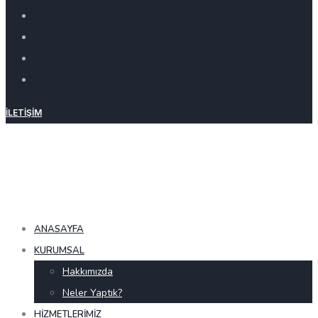
İLETIŞIM
ANASAYFA
KURUMSAL
Hakkımızda
Neler Yaptık?
HIZMETLERIMIZ