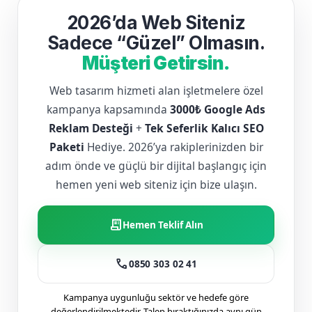
2026’da Web Siteniz
Sadece “Güzel” Olmasın.
Müşteri Getirsin.
Web tasarım hizmeti alan işletmelere özel
kampanya kapsamında
3000₺ Google Ads
Reklam Desteği
+
Tek Seferlik Kalıcı SEO
Paketi
Hediye. 2026’ya rakiplerinizden bir
adım önde ve güçlü bir dijital başlangıç için
hemen yeni web siteniz için bize ulaşın.
receipt_long
Hemen Teklif Alın
call
0850 303 02 41
Kampanya uygunluğu sektör ve hedefe göre
değerlendirilmektedir. Talep bıraktığınızda aynı gün