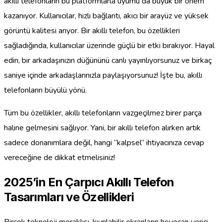
akıllı telefonların bu platformlarla uyumu da büyük bir önem
kazanıyor. Kullanıcılar, hızlı bağlantı, akıcı bir arayüz ve yüksek
görüntü kalitesi arıyor. Bir akıllı telefon, bu özellikleri
sağladığında, kullanıcılar üzerinde güçlü bir etki bırakıyor. Hayal
edin, bir arkadaşınızın düğününü canlı yayınlıyorsunuz ve birkaç
saniye içinde arkadaşlarınızla paylaşıyorsunuz! İşte bu, akıllı
telefonların büyülü yönü.
Tüm bu özellikler, akıllı telefonların vazgeçilmez birer parça
haline gelmesini sağlıyor. Yani, bir akıllı telefon alırken artık
sadece donanımlara değil, hangi “kalpsel” ihtiyacınıza cevap
vereceğine de dikkat etmelisiniz!
2025’in En Çarpıcı Akıllı Telefon
Tasarımları ve Özellikleri
Birçok teknoloji meraklısı, kıvrılabilir ekranların heyecan verici