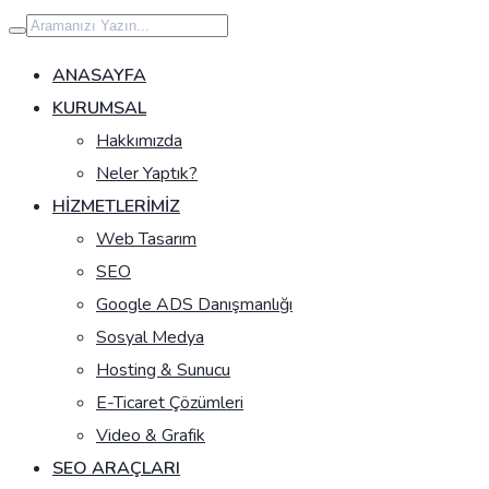
İçeriğe
geç
ANASAYFA
KURUMSAL
Hakkımızda
Neler Yaptık?
HIZMETLERIMIZ
Web Tasarım
SEO
Google ADS Danışmanlığı
Sosyal Medya
Hosting & Sunucu
E-Ticaret Çözümleri
Video & Grafik
SEO ARAÇLARI