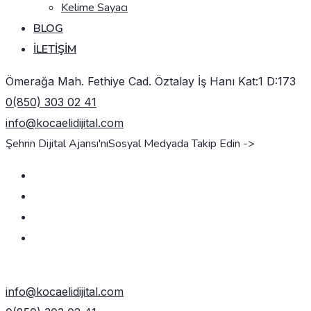
Kelime Sayacı
BLOG
İLETIŞIM
Ömerağa Mah. Fethiye Cad. Öztalay İş Hanı Kat:1 D:173
0(850) 303 02 41
info@kocaelidijital.com
Şehrin Dijital Ajansı'nı
Sosyal Medyada Takip Edin ->
TEKLIF AL
info@kocaelidijital.com