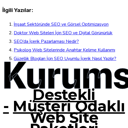
İlgili Yazılar:
İnşaat Sektöründe SEO ve Görsel Optimizasyon
Doktor Web Siteleri İçin SEO ve Dijital Görünürlük
SEO’da İçerik Pazarlaması Nedir?
Psikolog Web Sitelerinde Anahtar Kelime Kullanımı
Kurums
Güzellik Blogları İçin SEO Uyumlu İçerik Nasıl Yazılır?
Destekli
-
Müşteri Odaklı
Web Site