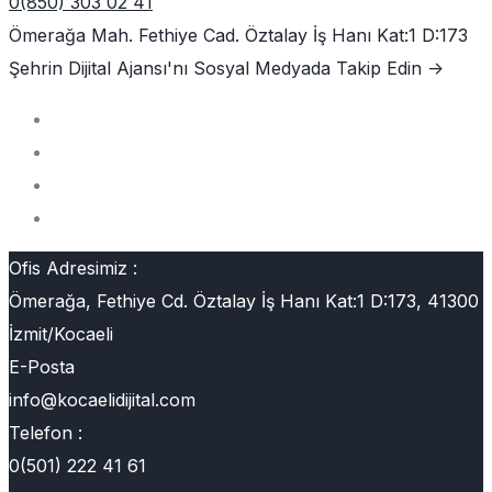
0(850) 303 02 41
Ömerağa Mah. Fethiye Cad. Öztalay İş Hanı Kat:1 D:173
Şehrin Dijital Ajansı'nı
Sosyal Medyada Takip Edin ->
Ofis Adresimiz :
Ömerağa, Fethiye Cd. Öztalay İş Hanı Kat:1 D:173, 41300
İzmit/Kocaeli
E-Posta
info@kocaelidijital.com
Telefon :
0(501) 222 41 61