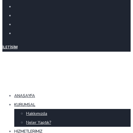
İLETIŞIM
ANASAYFA
KURUMSAL
Hakkımızda
Neler Yaptık?
HIZMETLERIMIZ