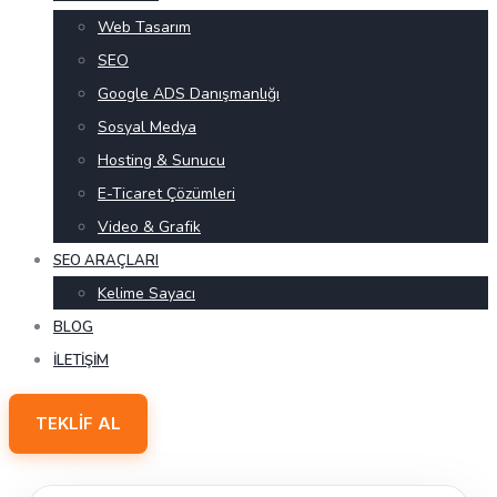
Web Tasarım
SEO
Google ADS Danışmanlığı
Sosyal Medya
Hosting & Sunucu
E-Ticaret Çözümleri
Video & Grafik
SEO ARAÇLARI
Kelime Sayacı
BLOG
İLETIŞIM
TEKLIF AL