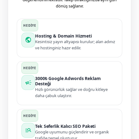
dönüş sağlanır.
Hosting & Domain Hizmeti
public
Kesintisiz yayın altyapısı kurulur; alan adınız
ve hostinginiz hazır edilir.
3000₺ Google Adwords Reklam
campaign
Desteği
Hızlı görünürlük sağlar ve doğru kitleye
daha çabuk ulaştırır.
Tek Seferlik Kalıcı SEO Paketi
manage_search
Google uyumunu güçlendirir ve organik
trafiğe temel oluşturur.