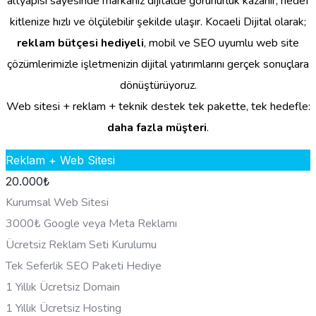
altyapısı sayesinde markanız dijitalde görünürlük kazanır, hedef
kitlenize hızlı ve ölçülebilir şekilde ulaşır. Kocaeli Dijital olarak;
reklam bütçesi hediyeli
, mobil ve SEO uyumlu web site
çözümlerimizle işletmenizin dijital yatırımlarını gerçek sonuçlara
dönüştürüyoruz.
Web sitesi + reklam + teknik destek tek pakette, tek hedefle:
daha fazla müşteri
.
Reklam + Web Sitesi
20.000
₺
Kurumsal Web Sitesi
3000₺ Google veya Meta Reklamı
Ücretsiz Reklam Seti Kurulumu
Tek Seferlik SEO Paketi Hediye
1 Yıllık Ücretsiz Domain
1 Yıllık Ücretsiz Hosting