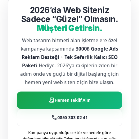
2026’da Web Siteniz
Sadece “Güzel” Olmasın.
Müşteri Getirsin.
Web tasarım hizmeti alan işletmelere özel
kampanya kapsamında
3000₺ Google Ads
Reklam Desteği
+
Tek Seferlik Kalıcı SEO
Paketi
Hediye. 2026’ya rakiplerinizden bir
adım önde ve güçlü bir dijital başlangıç için
hemen yeni web siteniz için bize ulaşın.
receipt_long
Hemen Teklif Alın
call
0850 303 02 41
Kampanya uygunluğu sektör ve hedefe göre
değerlendirilmektedir. Talep bıraktığınızda aynı gün