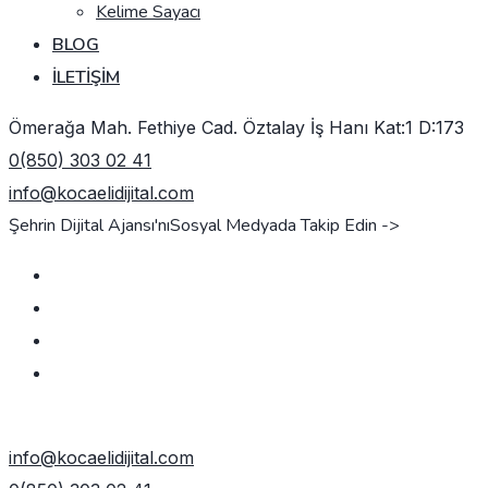
Kelime Sayacı
BLOG
İLETIŞIM
Ömerağa Mah. Fethiye Cad. Öztalay İş Hanı Kat:1 D:173
0(850) 303 02 41
info@kocaelidijital.com
Şehrin Dijital Ajansı'nı
Sosyal Medyada Takip Edin ->
TEKLIF AL
info@kocaelidijital.com