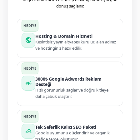
dönüş sağlanır.
Hosting & Domain Hizmeti
public
Kesintisiz yayın altyapısı kurulur; alan adınız
ve hostinginiz hazır edilir.
3000₺ Google Adwords Reklam
campaign
Desteği
Hızlı görünürlük sağlar ve doğru kitleye
daha çabuk ulaştırır.
Tek Seferlik Kalıcı SEO Paketi
manage_search
Google uyumunu güçlendirir ve organik
trafiğe temel oluşturur.