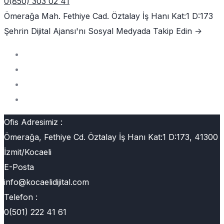
0(850) 303 02 41
Ömerağa Mah. Fethiye Cad. Öztalay İş Hanı Kat:1 D:173
Şehrin Dijital Ajansı'nı
Sosyal Medyada Takip Edin ->
Ofis Adresimiz :
Ömerağa, Fethiye Cd. Öztalay İş Hanı Kat:1 D:173, 41300
İzmit/Kocaeli
E-Posta
info@kocaelidijital.com
Telefon :
0(501) 222 41 61