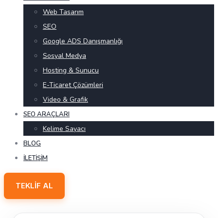
Web Tasarım
SEO
Google ADS Danışmanlığı
Sosyal Medya
Hosting & Sunucu
E-Ticaret Çözümleri
Video & Grafik
SEO ARAÇLARI
Kelime Sayacı
BLOG
İLETIŞIM
TEKLIF AL