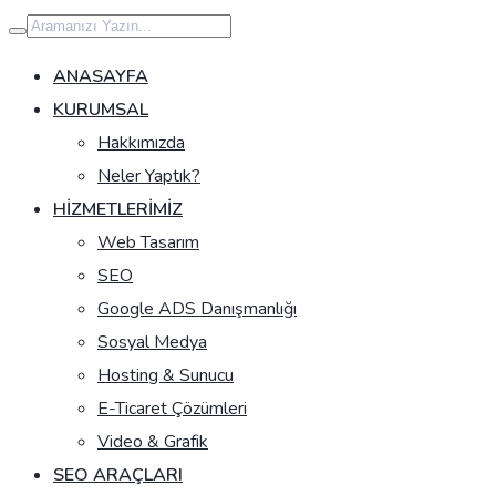
İçeriğe
geç
ANASAYFA
KURUMSAL
Hakkımızda
Neler Yaptık?
HIZMETLERIMIZ
Web Tasarım
SEO
Google ADS Danışmanlığı
Sosyal Medya
Hosting & Sunucu
E-Ticaret Çözümleri
Video & Grafik
SEO ARAÇLARI