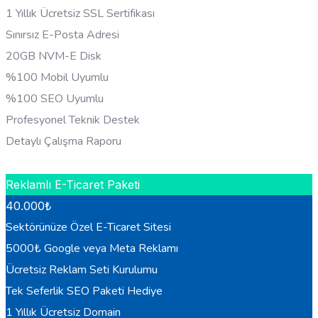
1 Yıllık Ücretsiz SSL Sertifikası
Sınırsız E-Posta Adresi
20GB NVM-E Disk
%100 Mobil Uyumlu
%100 SEO Uyumlu
Profesyonel Teknik Destek
Detaylı Çalışma Raporu
HEMEN BILGI AL
Reklamlı E-Ticaret Paketi
40.000
₺
Sektörünüze Özel E-Ticaret Sitesi
5000₺ Google veya Meta Reklamı
Ücretsiz Reklam Seti Kurulumu
Tek Seferlik SEO Paketi Hediye
1 Yıllık Ücretsiz Domain