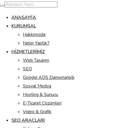
İçeriğe
geç
ANASAYFA
KURUMSAL
Hakkımızda
Neler Yaptık?
HIZMETLERIMIZ
Web Tasarım
SEO
Google ADS Danışmanlığı
Sosyal Medya
Hosting & Sunucu
E-Ticaret Çözümleri
Video & Grafik
SEO ARAÇLARI