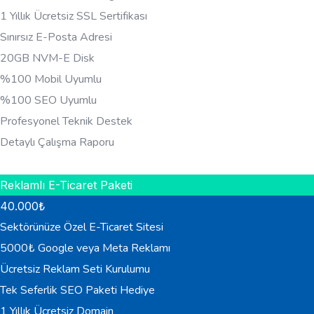
1 Yıllık Ücretsiz SSL Sertifikası
Sınırsız E-Posta Adresi
20GB NVM-E Disk
%100 Mobil Uyumlu
%100 SEO Uyumlu
Profesyonel Teknik Destek
Detaylı Çalışma Raporu
HEMEN BILGI AL
Reklamlı E-Ticaret Paketi
40.000
₺
Sektörünüze Özel E-Ticaret Sitesi
5000₺ Google veya Meta Reklamı
Ücretsiz Reklam Seti Kurulumu
Tek Seferlik SEO Paketi Hediye
1 Yıllık Ücretsiz Domain