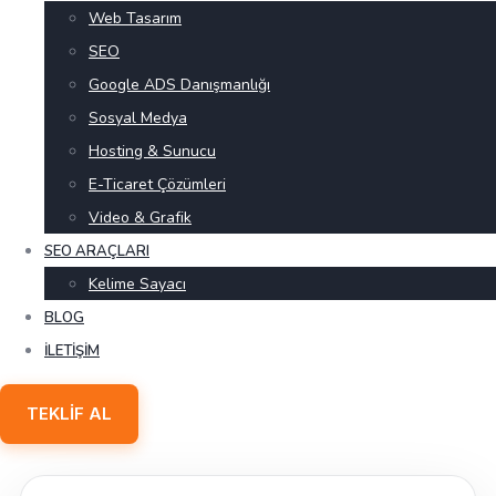
Web Tasarım
SEO
Google ADS Danışmanlığı
Sosyal Medya
Hosting & Sunucu
E-Ticaret Çözümleri
Video & Grafik
SEO ARAÇLARI
Kelime Sayacı
BLOG
İLETIŞIM
TEKLIF AL