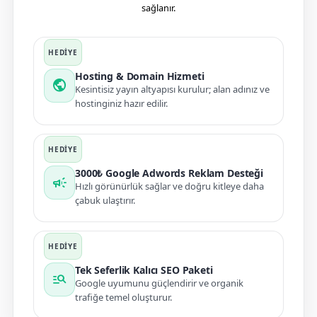
sağlanır.
Hosting & Domain Hizmeti
public
Kesintisiz yayın altyapısı kurulur; alan adınız ve
hostinginiz hazır edilir.
3000₺ Google Adwords Reklam Desteği
campaign
Hızlı görünürlük sağlar ve doğru kitleye daha
çabuk ulaştırır.
Tek Seferlik Kalıcı SEO Paketi
manage_search
Google uyumunu güçlendirir ve organik
trafiğe temel oluşturur.