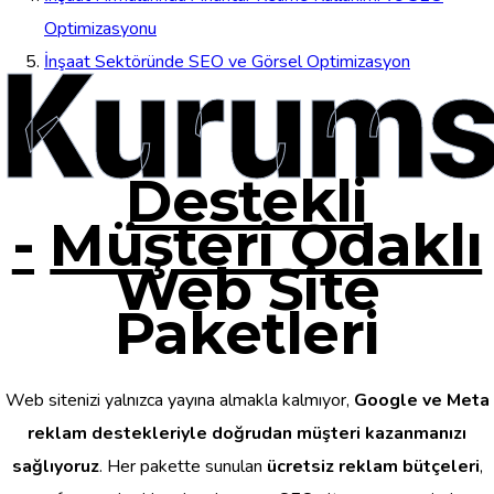
Optimizasyonu
Kurums
İnşaat Sektöründe SEO ve Görsel Optimizasyon
Destekli
-
Müşteri Odaklı
Web Site
Paketleri
Web sitenizi yalnızca yayına almakla kalmıyor,
Google ve Meta
reklam destekleriyle doğrudan müşteri kazanmanızı
sağlıyoruz
. Her pakette sunulan
ücretsiz reklam bütçeleri
,