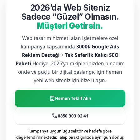
2026’da Web Siteniz
Sadece “Güzel” Olmasın.
Müşteri Getirsin.
Web tasarım hizmeti alan işletmelere özel
kampanya kapsamında
3000₺ Google Ads
Reklam Desteği
+
Tek Seferlik Kalıcı SEO
Paketi
Hediye. 2026’ya rakiplerinizden bir adım
önde ve güçlü bir dijital başlangıç için hemen
yeni web siteniz için bize ulaşın.
receipt_long
Hemen Teklif Alın
call
0850 303 02 41
Kampanya uygunluğu sektör ve hedefe göre
değerlendirilmektedir. Talep bıraktığınızda aynı gün dönüş