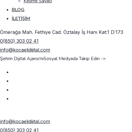
Kelime Sayacı
BLOG
İLETIŞIM
Ömerağa Mah. Fethiye Cad. Öztalay İş Hanı Kat:1 D:173
0(850) 303 02 41
info@kocaelidijital.com
Şehrin Dijital Ajansı'nı
Sosyal Medyada Takip Edin ->
TEKLIF AL
info@kocaelidijital.com
0(850) 303 02 41