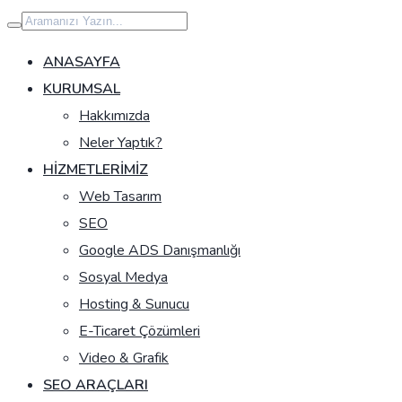
İçeriğe
geç
ANASAYFA
KURUMSAL
Hakkımızda
Neler Yaptık?
HIZMETLERIMIZ
Web Tasarım
SEO
Google ADS Danışmanlığı
Sosyal Medya
Hosting & Sunucu
E-Ticaret Çözümleri
Video & Grafik
SEO ARAÇLARI