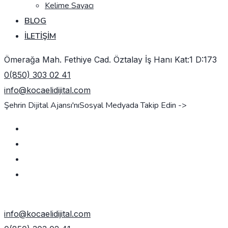
Kelime Sayacı
BLOG
İLETIŞIM
Ömerağa Mah. Fethiye Cad. Öztalay İş Hanı Kat:1 D:173
0(850) 303 02 41
info@kocaelidijital.com
Şehrin Dijital Ajansı'nı
Sosyal Medyada Takip Edin ->
TEKLIF AL
info@kocaelidijital.com