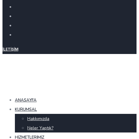
İLETIŞIM
ANASAYFA
KURUMSAL
Hakkımızda
Neler Yaptık?
HIZMETLERIMIZ