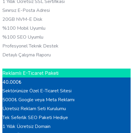
1 Yıllık Ücretsiz SSL Sertifikası
Sınırsız E-Posta Adresi
20GB NVM-E Disk
%100 Mobil Uyumlu
%100 SEO Uyumlu
Profesyonel Teknik Destek
Detaylı Çalışma Raporu
HEMEN BILGI AL
Reklamlı E-Ticaret Paketi
40.000
₺
Sektörünüze Özel E-Ticaret Sitesi
5000₺ Google veya Meta Reklamı
Ücretsiz Reklam Seti Kurulumu
Tek Seferlik SEO Paketi Hediye
1 Yıllık Ücretsiz Domain