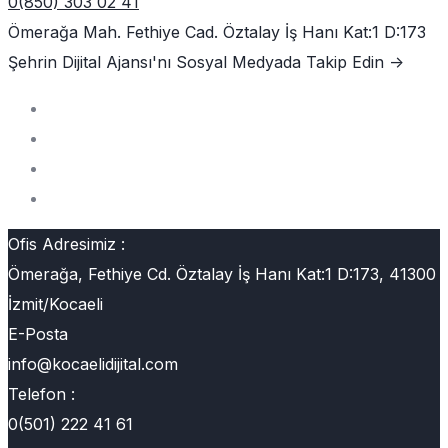
0(850) 303 02 41
Ömerağa Mah. Fethiye Cad. Öztalay İş Hanı Kat:1 D:173
Şehrin Dijital Ajansı'nı
Sosyal Medyada Takip Edin ->
Ofis Adresimiz :
Ömerağa, Fethiye Cd. Öztalay İş Hanı Kat:1 D:173, 41300
İzmit/Kocaeli
E-Posta
info@kocaelidijital.com
Telefon :
0(501) 222 41 61