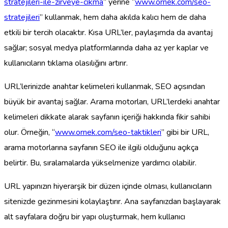
stratejileri-ile-zirveye-cikma
” yerine “
www.ornek.com/seo-
stratejileri
” kullanmak, hem daha akılda kalıcı hem de daha
etkili bir tercih olacaktır. Kısa URL’ler, paylaşımda da avantaj
sağlar; sosyal medya platformlarında daha az yer kaplar ve
kullanıcıların tıklama olasılığını artırır.
URL’lerinizde anahtar kelimeleri kullanmak, SEO açısından
büyük bir avantaj sağlar. Arama motorları, URL’lerdeki anahtar
kelimeleri dikkate alarak sayfanın içeriği hakkında fikir sahibi
olur. Örneğin, “
www.ornek.com/seo-taktikleri
” gibi bir URL,
arama motorlarına sayfanın SEO ile ilgili olduğunu açıkça
belirtir. Bu, sıralamalarda yükselmenize yardımcı olabilir.
URL yapınızın hiyerarşik bir düzen içinde olması, kullanıcıların
sitenizde gezinmesini kolaylaştırır. Ana sayfanızdan başlayarak
alt sayfalara doğru bir yapı oluşturmak, hem kullanıcı