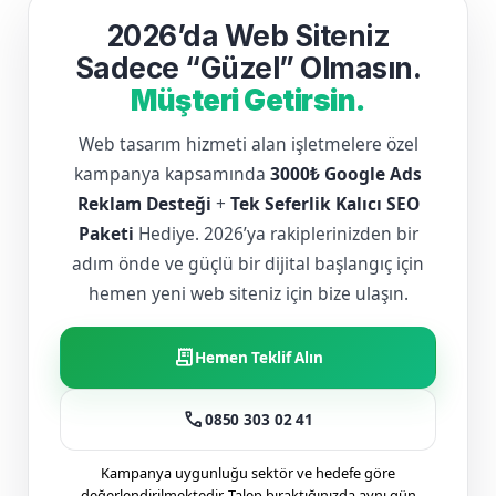
2026’da Web Siteniz
Sadece “Güzel” Olmasın.
Müşteri Getirsin.
Web tasarım hizmeti alan işletmelere özel
kampanya kapsamında
3000₺ Google Ads
Reklam Desteği
+
Tek Seferlik Kalıcı SEO
Paketi
Hediye. 2026’ya rakiplerinizden bir
adım önde ve güçlü bir dijital başlangıç için
hemen yeni web siteniz için bize ulaşın.
receipt_long
Hemen Teklif Alın
call
0850 303 02 41
Kampanya uygunluğu sektör ve hedefe göre
değerlendirilmektedir. Talep bıraktığınızda aynı gün