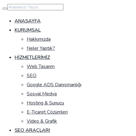
İçeriğe
geç
ANASAYFA
KURUMSAL
Hakkımızda
Neler Yaptık?
HIZMETLERIMIZ
Web Tasarım
SEO
Google ADS Danışmanlığı
Sosyal Medya
Hosting & Sunucu
E-Ticaret Çözümleri
Video & Grafik
SEO ARAÇLARI