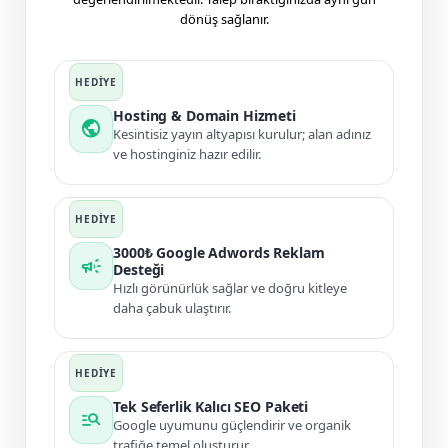
dönüş sağlanır.
Hosting & Domain Hizmeti
public
Kesintisiz yayın altyapısı kurulur; alan adınız
ve hostinginiz hazır edilir.
3000₺ Google Adwords Reklam
campaign
Desteği
Hızlı görünürlük sağlar ve doğru kitleye
daha çabuk ulaştırır.
Tek Seferlik Kalıcı SEO Paketi
manage_search
Google uyumunu güçlendirir ve organik
trafiğe temel oluşturur.