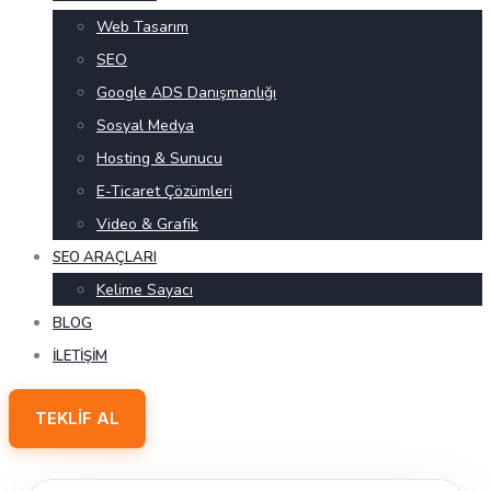
Web Tasarım
SEO
Google ADS Danışmanlığı
Sosyal Medya
Hosting & Sunucu
E-Ticaret Çözümleri
Video & Grafik
SEO ARAÇLARI
Kelime Sayacı
BLOG
İLETIŞIM
TEKLIF AL