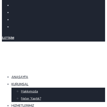
İLETIŞIM
ANASAYFA
KURUMSAL
Hakkımızda
Neler Yaptık?
HIZMETLERIMIZ