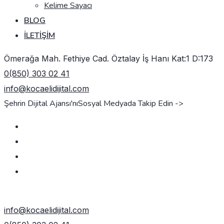
Kelime Sayacı
BLOG
İLETIŞIM
Ömerağa Mah. Fethiye Cad. Öztalay İş Hanı Kat:1 D:173
0(850) 303 02 41
info@kocaelidijital.com
Şehrin Dijital Ajansı'nı
Sosyal Medyada Takip Edin ->
TEKLIF AL
info@kocaelidijital.com