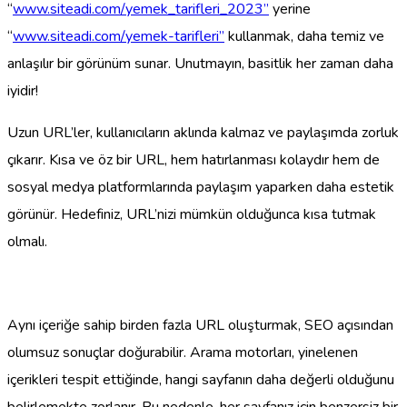
“
www.siteadi.com/yemek_tarifleri_2023”
yerine
“
www.siteadi.com/yemek-tarifleri”
kullanmak, daha temiz ve
anlaşılır bir görünüm sunar. Unutmayın, basitlik her zaman daha
iyidir!
Uzun URL’ler, kullanıcıların aklında kalmaz ve paylaşımda zorluk
çıkarır. Kısa ve öz bir URL, hem hatırlanması kolaydır hem de
sosyal medya platformlarında paylaşım yaparken daha estetik
görünür. Hedefiniz, URL’nizi mümkün olduğunca kısa tutmak
olmalı.
Aynı içeriğe sahip birden fazla URL oluşturmak, SEO açısından
olumsuz sonuçlar doğurabilir. Arama motorları, yinelenen
içerikleri tespit ettiğinde, hangi sayfanın daha değerli olduğunu
belirlemekte zorlanır. Bu nedenle, her sayfanız için benzersiz bir