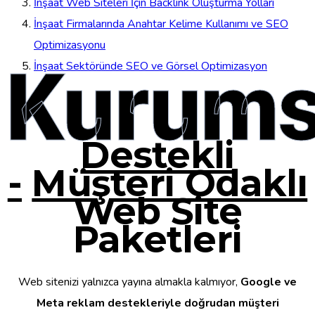
İnşaat Web Siteleri İçin Backlink Oluşturma Yolları
İnşaat Firmalarında Anahtar Kelime Kullanımı ve SEO
Optimizasyonu
Kurums
İnşaat Sektöründe SEO ve Görsel Optimizasyon
Destekli
-
Müşteri Odaklı
Web Site
Paketleri
Web sitenizi yalnızca yayına almakla kalmıyor,
Google ve
Meta reklam destekleriyle doğrudan müşteri