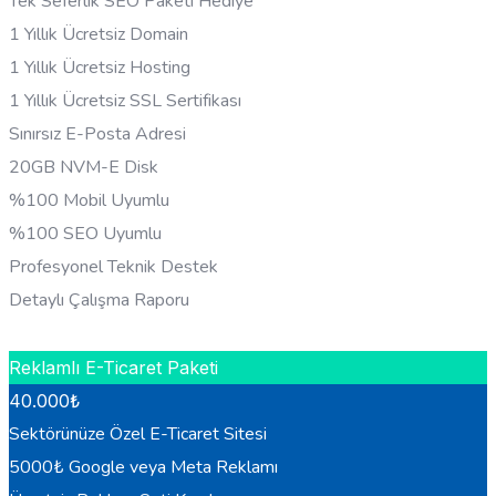
Tek Seferlik SEO Paketi Hediye
1 Yıllık Ücretsiz Domain
1 Yıllık Ücretsiz Hosting
1 Yıllık Ücretsiz SSL Sertifikası
Sınırsız E-Posta Adresi
20GB NVM-E Disk
%100 Mobil Uyumlu
%100 SEO Uyumlu
Profesyonel Teknik Destek
Detaylı Çalışma Raporu
HEMEN BILGI AL
Reklamlı E-Ticaret Paketi
40.000
₺
Sektörünüze Özel E-Ticaret Sitesi
5000₺ Google veya Meta Reklamı