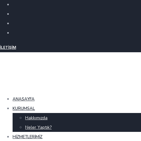
İLETIŞIM
ANASAYFA
KURUMSAL
Hakkımızda
Neler Yaptık?
HIZMETLERIMIZ