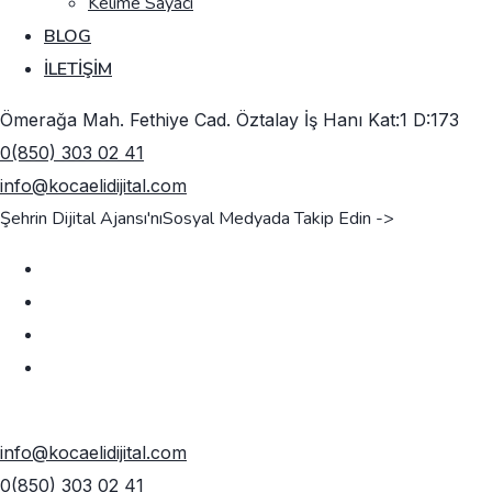
Kelime Sayacı
BLOG
İLETIŞIM
Ömerağa Mah. Fethiye Cad. Öztalay İş Hanı Kat:1 D:173
0(850) 303 02 41
info@kocaelidijital.com
Şehrin Dijital Ajansı'nı
Sosyal Medyada Takip Edin ->
TEKLIF AL
info@kocaelidijital.com
0(850) 303 02 41