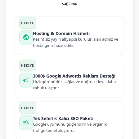
sağlanır.
Hosting & Domain Hizmeti
public
Kesintisiz yayın altyapısı kurulur; alan adınız ve
hostinginiz hazır edilir.
3000₺ Google Adwords Reklam Desteği
campaign
Hızlı görünürlük sağlar ve doğru kitleye daha
çabuk ulaştırır.
Tek Seferlik Kalıcı SEO Paketi
manage_search
Google uyumunu güçlendirir ve organik
trafiğe temel oluşturur.