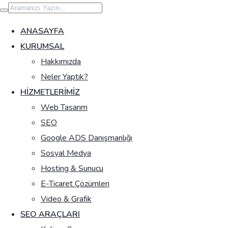
İçeriğe
geç
ANASAYFA
KURUMSAL
Hakkımızda
Neler Yaptık?
HIZMETLERIMIZ
Web Tasarım
SEO
Google ADS Danışmanlığı
Sosyal Medya
Hosting & Sunucu
E-Ticaret Çözümleri
Video & Grafik
SEO ARAÇLARI