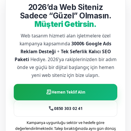
2026’da Web Siteniz
Sadece “Güzel” Olmasın.
Müşteri Getirsin.
Web tasarım hizmeti alan işletmelere özel
kampanya kapsamında
3000₺ Google Ads
Reklam Desteği
+
Tek Seferlik Kalıcı SEO
Paketi
Hediye. 2026’ya rakiplerinizden bir adım
önde ve güçlü bir dijital başlangıç için hemen
yeni web siteniz için bize ulaşın.
receipt_long
Hemen Teklif Alın
call
0850 303 02 41
Kampanya uygunluğu sektör ve hedefe göre
değerlendirilmektedir. Talep bıraktığınızda aynı gün dönüş