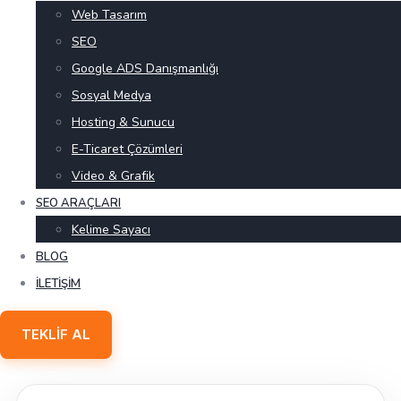
Web Tasarım
SEO
Google ADS Danışmanlığı
Sosyal Medya
Hosting & Sunucu
E-Ticaret Çözümleri
Video & Grafik
SEO ARAÇLARI
Kelime Sayacı
BLOG
İLETIŞIM
TEKLIF AL