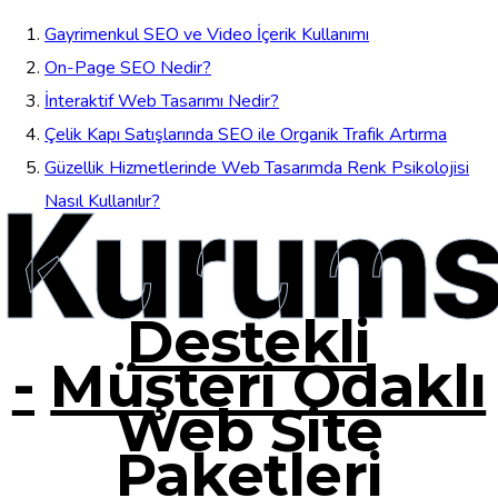
Gayrimenkul SEO ve Video İçerik Kullanımı
On-Page SEO Nedir?
İnteraktif Web Tasarımı Nedir?
Çelik Kapı Satışlarında SEO ile Organik Trafik Artırma
Güzellik Hizmetlerinde Web Tasarımda Renk Psikolojisi
Kurums
Nasıl Kullanılır?
Destekli
-
Müşteri Odaklı
Web Site
Paketleri