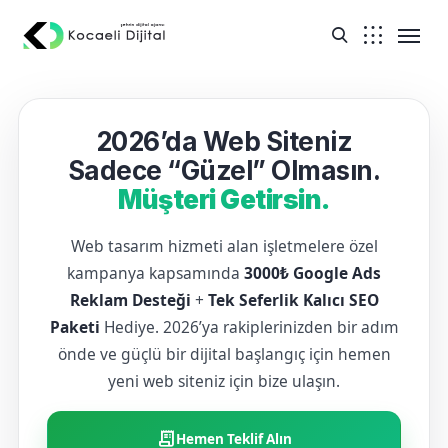
2026’da Web Siteniz
Sadece “Güzel” Olmasın.
Müşteri Getirsin.
Web tasarım hizmeti alan işletmelere özel
kampanya kapsamında
3000₺ Google Ads
Reklam Desteği
+
Tek Seferlik Kalıcı SEO
Paketi
Hediye. 2026’ya rakiplerinizden bir adım
önde ve güçlü bir dijital başlangıç için hemen
yeni web siteniz için bize ulaşın.
receipt_long
Hemen Teklif Alın