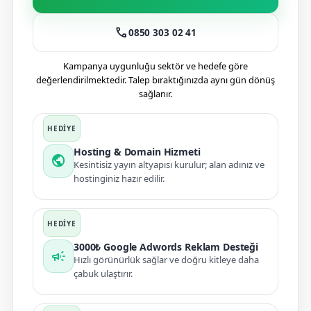
call
0850 303 02 41
Kampanya uygunluğu sektör ve hedefe göre
değerlendirilmektedir. Talep bıraktığınızda aynı gün dönüş
sağlanır.
Hosting & Domain Hizmeti
public
Kesintisiz yayın altyapısı kurulur; alan adınız ve
hostinginiz hazır edilir.
3000₺ Google Adwords Reklam Desteği
campaign
Hızlı görünürlük sağlar ve doğru kitleye daha
çabuk ulaştırır.