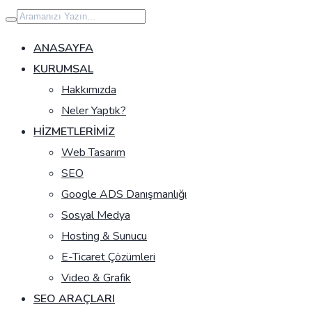
İçeriğe
geç
ANASAYFA
KURUMSAL
Hakkımızda
Neler Yaptık?
HIZMETLERIMIZ
Web Tasarım
SEO
Google ADS Danışmanlığı
Sosyal Medya
Hosting & Sunucu
E-Ticaret Çözümleri
Video & Grafik
SEO ARAÇLARI