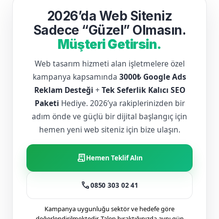
2026’da Web Siteniz
Sadece “Güzel” Olmasın.
Müşteri Getirsin.
Web tasarım hizmeti alan işletmelere özel
kampanya kapsamında
3000₺ Google Ads
Reklam Desteği
+
Tek Seferlik Kalıcı SEO
Paketi
Hediye. 2026’ya rakiplerinizden bir
adım önde ve güçlü bir dijital başlangıç için
hemen yeni web siteniz için bize ulaşın.
receipt_long
Hemen Teklif Alın
call
0850 303 02 41
Kampanya uygunluğu sektör ve hedefe göre
değerlendirilmektedir. Talep bıraktığınızda aynı gün