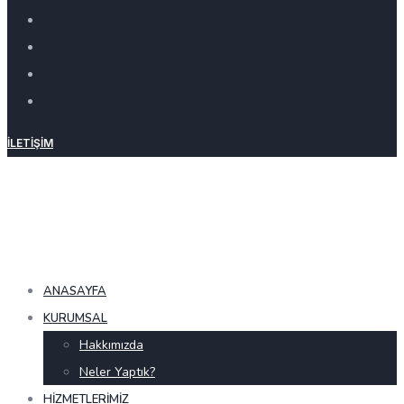
İLETIŞIM
ANASAYFA
KURUMSAL
Hakkımızda
Neler Yaptık?
HIZMETLERIMIZ