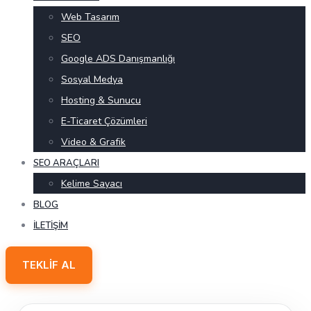
Web Tasarım
SEO
Google ADS Danışmanlığı
Sosyal Medya
Hosting & Sunucu
E-Ticaret Çözümleri
Video & Grafik
SEO ARAÇLARI
Kelime Sayacı
BLOG
İLETIŞIM
TEKLIF AL