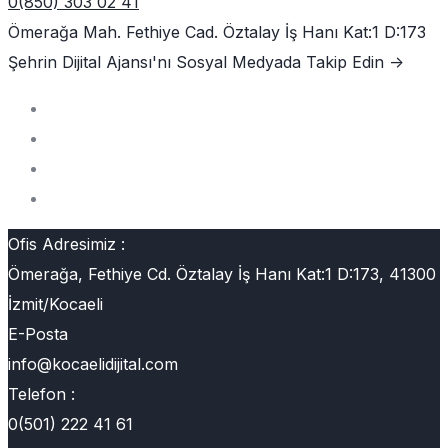
0(850) 303 02 41
Ömerağa Mah. Fethiye Cad. Öztalay İş Hanı Kat:1 D:173
Şehrin Dijital Ajansı'nı
Sosyal Medyada Takip Edin ->
Ofis Adresimiz :
Ömerağa, Fethiye Cd. Öztalay İş Hanı Kat:1 D:173, 41300
İzmit/Kocaeli
E-Posta
info@kocaelidijital.com
Telefon :
0(501) 222 41 61