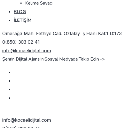
Kelime Sayacı
BLOG
İLETIŞIM
Ömerağa Mah. Fethiye Cad. Öztalay İş Hanı Kat:1 D:173
0(850) 303 02 41
info@kocaelidijital.com
Şehrin Dijital Ajansı'nı
Sosyal Medyada Takip Edin ->
TEKLIF AL
info@kocaelidijital.com