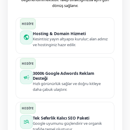
dönüş sağlanır.
Hosting & Domain Hizmeti
public
Kesintisiz yayın altyapısı kurulur; alan adınız
ve hostinginiz hazır edilir.
3000₺ Google Adwords Reklam
campaign
Desteği
Hızlı görünürlük sağlar ve doğru kitleye
daha çabuk ulaştırır.
Tek Seferlik Kalıcı SEO Paketi
manage_search
Google uyumunu güçlendirir ve organik
trafiğe temel oluşturur.