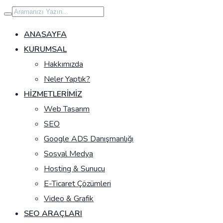
İçeriğe
geç
ANASAYFA
KURUMSAL
Hakkımızda
Neler Yaptık?
HIZMETLERIMIZ
Web Tasarım
SEO
Google ADS Danışmanlığı
Sosyal Medya
Hosting & Sunucu
E-Ticaret Çözümleri
Video & Grafik
SEO ARAÇLARI