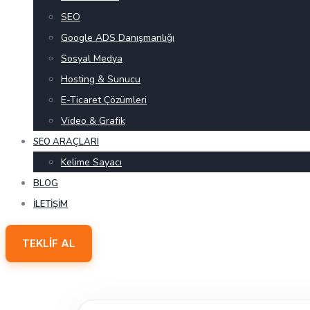
SEO
Google ADS Danışmanlığı
Sosyal Medya
Hosting & Sunucu
E-Ticaret Çözümleri
Video & Grafik
SEO ARAÇLARI
Kelime Sayacı
BLOG
İLETIŞIM
TEKLIF AL