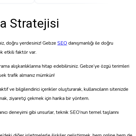
 Stratejisi
niz, doğru yerdesiniz! Gebze
SEO
danışmanlığı ile doğru
 etkili faktör var.
ama alışkanlıklarına hitap edebilirsiniz. Gebze’ye özgü terimleri
ksek trafik almanız mümkün!
if ve bilgilendirici içerikler oluşturarak, kullanıcıların sitenizde
şmak, ziyaretçi çekmek için harika bir yöntem.
lanıcı deneyimi gibi unsurlar, teknik SEO’nun temel taşlarını
ze’deki diğer işletmelerle ilişkiler geliştirmek, hem online hem de