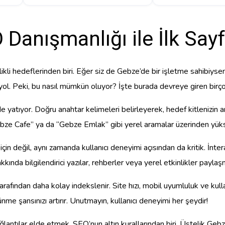
Danışmanlığı ile İlk Sayfa
ikli hedeflerinden biri. Eğer siz de Gebze’de bir işletme sahibiyse
r yol. Peki, bu nasıl mümkün oluyor? İşte burada devreye giren birçok
 yatıyor. Doğru anahtar kelimeleri belirleyerek, hedef kitlenizin ar
“Gebze Cafe” ya da “Gebze Emlak” gibi yerel aramalar üzerinden yü
in değil, aynı zamanda kullanıcı deneyimi açısından da kritik. İnterakt
kında bilgilendirici yazılar, rehberler veya yerel etkinlikler payla
 tarafından daha kolay indekslenir. Site hızı, mobil uyumluluk ve kul
nme şansınızı artırır. Unutmayın, kullanıcı deneyimi her şeydir!
bağlantılar elde etmek, SEO’nun altın kurallarından biri. Üstelik Geb