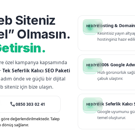
b Siteniz
Hosting & Domain
public
l” Olmasın.
Kesintisiz yayın altya
hostinginiz hazır edili
etirsin.
lere özel kampanya kapsamında
3000₺ Google Adw
campaign
+
Tek Seferlik Kalıcı SEO Paketi
Hızlı görünürlük sağl
 adım önde ve güçlü bir dijital
çabuk ulaştırır.
siteniz için bize ulaşın.
call
Tek Seferlik Kalıcı
0850 303 02 41
manage_search
Google uyumunu güçle
temel oluşturur.
öre değerlendirilmektedir. Talep
n dönüş sağlanır.