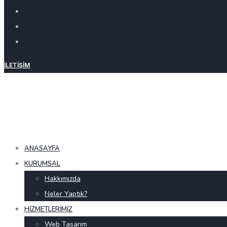
İLETIŞIM
ANASAYFA
KURUMSAL
Hakkımızda
Neler Yaptık?
HIZMETLERIMIZ
Web Tasarım