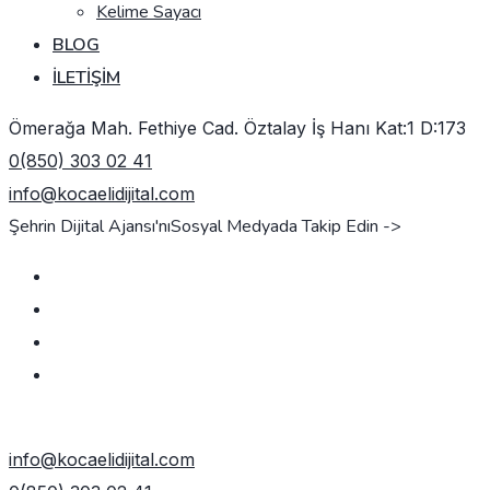
Kelime Sayacı
BLOG
İLETIŞIM
Ömerağa Mah. Fethiye Cad. Öztalay İş Hanı Kat:1 D:173
0(850) 303 02 41
info@kocaelidijital.com
Şehrin Dijital Ajansı'nı
Sosyal Medyada Takip Edin ->
TEKLIF AL
info@kocaelidijital.com