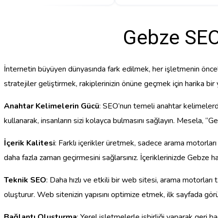
Gebze SEO 
İnternetin büyüyen dünyasında fark edilmek, her işletmenin öncel
stratejiler geliştirmek, rakiplerinizin önüne geçmek için harika bi
Anahtar Kelimelerin Gücü
: SEO’nun temeli anahtar kelimelerde
kullanarak, insanların sizi kolayca bulmasını sağlayın. Mesela, 
İçerik Kalitesi
: Farklı içerikler üretmek, sadece arama motorları iç
daha fazla zaman geçirmesini sağlarsınız. İçeriklerinizde Gebze hak
Teknik SEO
: Daha hızlı ve etkili bir web sitesi, arama motorları
oluşturur. Web sitenizin yapısını optimize etmek, ilk sayfada görü
Bağlantı Oluşturma
: Yerel işletmelerle işbirliği yaparak geri 