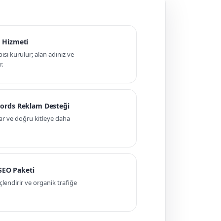
 Hizmeti
pısı kurulur; alan adınız ve
r.
ords Reklam Desteği
ar ve doğru kitleye daha
 SEO Paketi
ndirir ve organik trafiğe