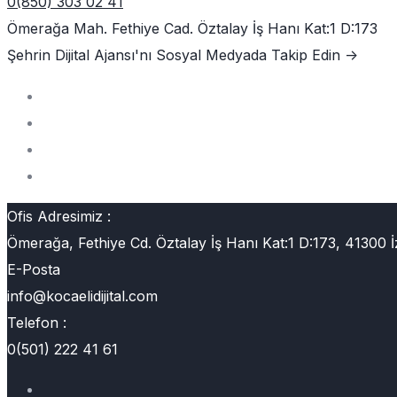
0(850) 303 02 41
Ömerağa Mah. Fethiye Cad. Öztalay İş Hanı Kat:1 D:173
Şehrin Dijital Ajansı'nı
Sosyal Medyada Takip Edin ->
Ofis Adresimiz :
Ömerağa, Fethiye Cd. Öztalay İş Hanı Kat:1 D:173, 41300 İ
E-Posta
info@kocaelidijital.com
Telefon :
0(501) 222 41 61