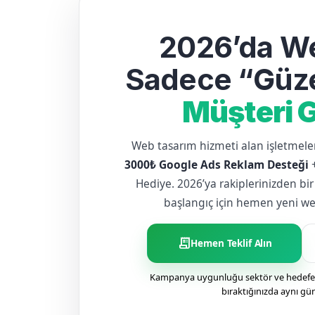
2026’da We
Sadece “Güze
Müşteri G
Web tasarım hizmeti alan işletme
3000₺ Google Ads Reklam Desteği
Hediye. 2026’ya rakiplerinizden bir
başlangıç için hemen yeni web 
receipt_long
Hemen Teklif Alın
Kampanya uygunluğu sektör ve hedefe g
bıraktığınızda aynı gü