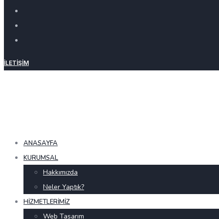
İLETIŞIM
ANASAYFA
KURUMSAL
Hakkımızda
Neler Yaptık?
HIZMETLERIMIZ
Web Tasarım