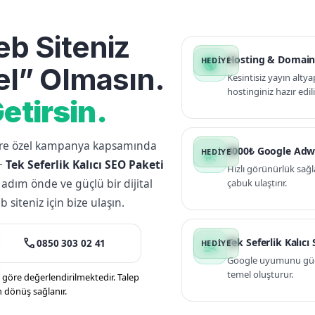
b Siteniz
Hosting & Domain
public
l” Olmasın.
Kesintisiz yayın altya
hostinginiz hazır edili
etirsin.
lere özel kampanya kapsamında
3000₺ Google Adw
campaign
+
Tek Seferlik Kalıcı SEO Paketi
Hızlı görünürlük sağl
 adım önde ve güçlü bir dijital
çabuk ulaştırır.
siteniz için bize ulaşın.
call
Tek Seferlik Kalıcı
0850 303 02 41
manage_search
Google uyumunu güçle
temel oluşturur.
öre değerlendirilmektedir. Talep
n dönüş sağlanır.