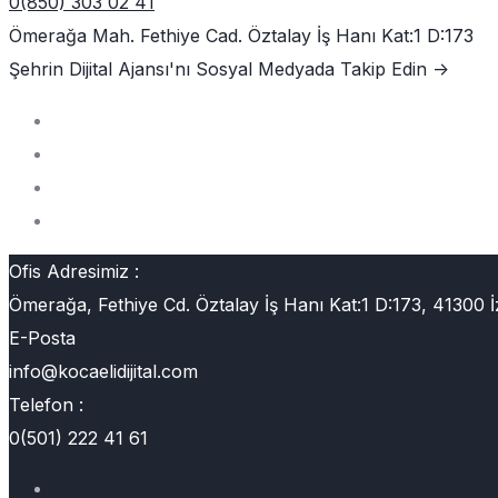
0(850) 303 02 41
Ömerağa Mah. Fethiye Cad. Öztalay İş Hanı Kat:1 D:173
Şehrin Dijital Ajansı'nı
Sosyal Medyada Takip Edin ->
Ofis Adresimiz :
Ömerağa, Fethiye Cd. Öztalay İş Hanı Kat:1 D:173, 41300 İ
E-Posta
info@kocaelidijital.com
Telefon :
0(501) 222 41 61