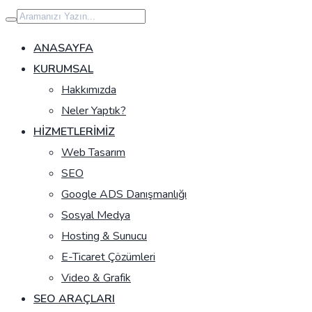
İçeriğe
geç
ANASAYFA
KURUMSAL
Hakkımızda
Neler Yaptık?
HIZMETLERIMIZ
Web Tasarım
SEO
Google ADS Danışmanlığı
Sosyal Medya
Hosting & Sunucu
E-Ticaret Çözümleri
Video & Grafik
SEO ARAÇLARI