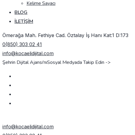
Kelime Sayacı
BLOG
İLETIŞIM
Ömerağa Mah. Fethiye Cad. Öztalay İş Hanı Kat:1 D:173
0(850) 303 02 41
info@kocaelidijital.com
Şehrin Dijital Ajansı'nı
Sosyal Medyada Takip Edin ->
TEKLIF AL
info@kocaelidijital.com