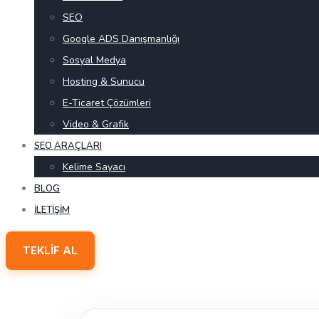
SEO
Google ADS Danışmanlığı
Sosyal Medya
Hosting & Sunucu
E-Ticaret Çözümleri
Video & Grafik
SEO ARAÇLARI
Kelime Sayacı
BLOG
İLETIŞIM
TEKLIF AL