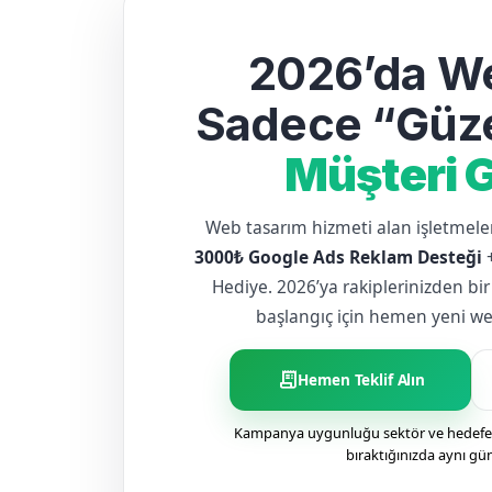
2026’da We
Sadece “Güze
Müşteri G
Web tasarım hizmeti alan işletme
3000₺ Google Ads Reklam Desteği
Hediye. 2026’ya rakiplerinizden bir
başlangıç için hemen yeni web 
receipt_long
Hemen Teklif Alın
Kampanya uygunluğu sektör ve hedefe g
bıraktığınızda aynı gü