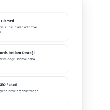
 Hizmeti
pısı kurulur; alan adınız ve
r.
ords Reklam Desteği
ar ve doğru kitleye daha
 SEO Paketi
ndirir ve organik trafiğe