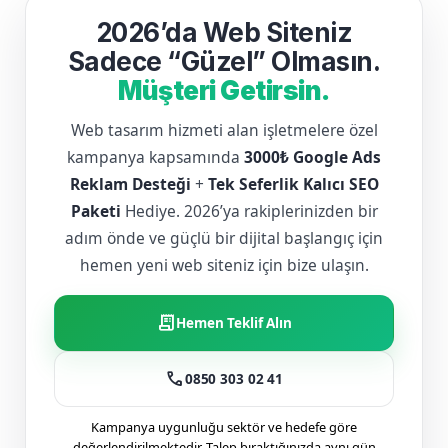
2026’da Web Siteniz
Sadece “Güzel” Olmasın.
Müşteri Getirsin.
Web tasarım hizmeti alan işletmelere özel
kampanya kapsamında
3000₺ Google Ads
Reklam Desteği
+
Tek Seferlik Kalıcı SEO
Paketi
Hediye. 2026’ya rakiplerinizden bir
adım önde ve güçlü bir dijital başlangıç için
hemen yeni web siteniz için bize ulaşın.
receipt_long
Hemen Teklif Alın
call
0850 303 02 41
Kampanya uygunluğu sektör ve hedefe göre
değerlendirilmektedir. Talep bıraktığınızda aynı gün