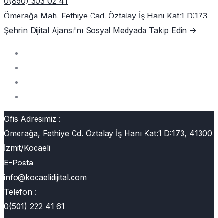
0(850) 303 02 41
Ömerağa Mah. Fethiye Cad. Öztalay İş Hanı Kat:1 D:173
Şehrin Dijital Ajansı'nı
Sosyal Medyada Takip Edin ->
Ofis Adresimiz :
Ömerağa, Fethiye Cd. Öztalay İş Hanı Kat:1 D:173, 41300
İzmit/Kocaeli
E-Posta
info@kocaelidijital.com
Telefon :
0(501) 222 41 61