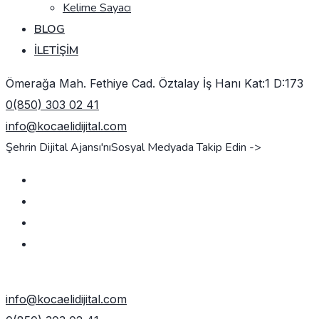
Kelime Sayacı
BLOG
İLETIŞIM
Ömerağa Mah. Fethiye Cad. Öztalay İş Hanı Kat:1 D:173
0(850) 303 02 41
info@kocaelidijital.com
Şehrin Dijital Ajansı'nı
Sosyal Medyada Takip Edin ->
TEKLIF AL
info@kocaelidijital.com