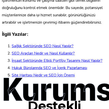
işletmenizin konumu ve çalışma saatleri gibi temel bilgilerin
doğruluğunu kontrol etmek önemlidir. Bu sayede, potansiyel
müşterilerinize daha iyi hizmet sunabilir, görünürlüğünüzü
artırabilir ve işletmenizin çevrimiçi itibarını güçlendirebilirsiniz.
İlgili Yazılar:
Sağlık Sektöründe SEO Nasıl Yapılır?
SEO Araçları Nedir ve Nasıl Kullanılır?
İnşaat Sektöründe Etkili Portföy Tasarımı Nasıl Yapılır?
Hukuk Bürolarında SEO ve İçerik Pazarlaması
Kurums
Site Haritası Nedir ve SEO İçin Önemi
Destekli