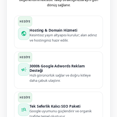
dönüş sağlanır.
Hosting & Domain Hizmeti
public
Kesintisiz yayın altyapısı kurulur; alan adınız
ve hostinginiz hazır edilir.
3000₺ Google Adwords Reklam
campaign
Desteği
Hızlı görünürlük sağlar ve doğru kitleye
daha çabuk ulaştırır.
Tek Seferlik Kalıcı SEO Paketi
manage_search
Google uyumunu güçlendirir ve organik
trafiğe temel oluşturur.