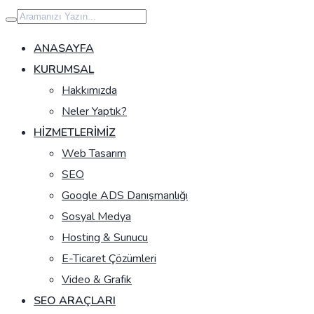
İçeriğe
geç
ANASAYFA
KURUMSAL
Hakkımızda
Neler Yaptık?
HIZMETLERIMIZ
Web Tasarım
SEO
Google ADS Danışmanlığı
Sosyal Medya
Hosting & Sunucu
E-Ticaret Çözümleri
Video & Grafik
SEO ARAÇLARI