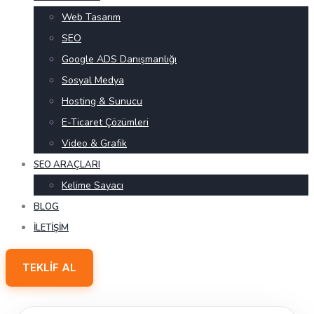
Web Tasarım
SEO
Google ADS Danışmanlığı
Sosyal Medya
Hosting & Sunucu
E-Ticaret Çözümleri
Video & Grafik
SEO ARAÇLARI
Kelime Sayacı
BLOG
İLETIŞIM
TEKLIF AL