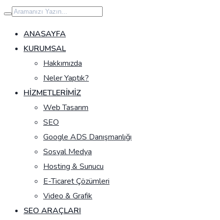
İçeriğe
geç
ANASAYFA
KURUMSAL
Hakkımızda
Neler Yaptık?
HIZMETLERIMIZ
Web Tasarım
SEO
Google ADS Danışmanlığı
Sosyal Medya
Hosting & Sunucu
E-Ticaret Çözümleri
Video & Grafik
SEO ARAÇLARI