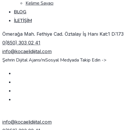
Kelime Sayacı
BLOG
İLETIŞIM
Ömerağa Mah. Fethiye Cad. Öztalay İş Hanı Kat:1 D:173
0(850) 303 02 41
info@kocaelidijital.com
Şehrin Dijital Ajansı'nı
Sosyal Medyada Takip Edin ->
TEKLIF AL
info@kocaelidijital.com