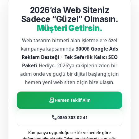
2026’da Web Siteniz
Sadece “Güzel” Olmasın.
Müşteri Getirsin.
Web tasarım hizmeti alan işletmelere özel
kampanya kapsamında
3000₺ Google Ads
Reklam Desteği
+
Tek Seferlik Kalıcı SEO
Paketi
Hediye. 2026’ya rakiplerinizden bir
adım önde ve güçlü bir dijital başlangıç için
hemen yeni web siteniz için bize ulaşın.
receipt_long
Hemen Teklif Alın
call
0850 303 02 41
Kampanya uygunluğu sektör ve hedefe göre
değerlendirilmektedir. Talep bıraktığınızda aynı gün