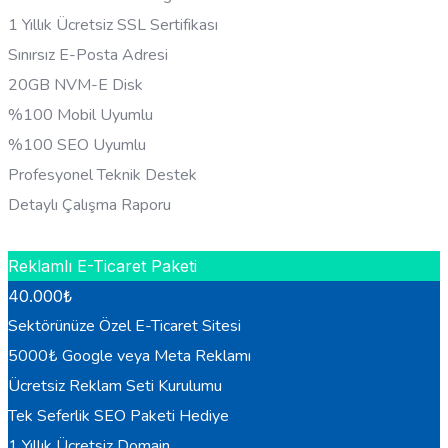
1 Yıllık Ücretsiz SSL Sertifikası
Sınırsız E-Posta Adresi
20GB NVM-E Disk
%100 Mobil Uyumlu
%100 SEO Uyumlu
Profesyonel Teknik Destek
Detaylı Çalışma Raporu
HEMEN BILGI AL
Reklamlı E-Ticaret Paketi
40.000
₺
Sektörünüze Özel E-Ticaret Sitesi
5000₺ Google veya Meta Reklamı
Ücretsiz Reklam Seti Kurulumu
Tek Seferlik SEO Paketi Hediye
1 Yıllık Ücretsiz Domain