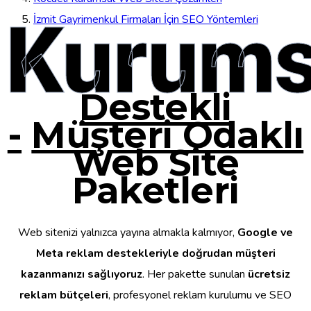
Kurums
İzmit Gayrimenkul Firmaları İçin SEO Yöntemleri
Destekli
-
Müşteri Odaklı
Web Site
Paketleri
Web sitenizi yalnızca yayına almakla kalmıyor,
Google ve
Meta reklam destekleriyle doğrudan müşteri
kazanmanızı sağlıyoruz
. Her pakette sunulan
ücretsiz
reklam bütçeleri
, profesyonel reklam kurulumu ve SEO