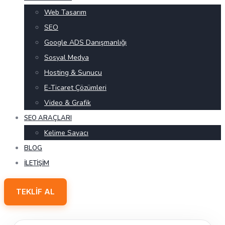
Web Tasarım
SEO
Google ADS Danışmanlığı
Sosyal Medya
Hosting & Sunucu
E-Ticaret Çözümleri
Video & Grafik
SEO ARAÇLARI
Kelime Sayacı
BLOG
İLETIŞIM
TEKLIF AL