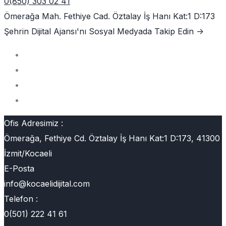
0(850) 303 02 41
Ömerağa Mah. Fethiye Cad. Öztalay İş Hanı Kat:1 D:173
Şehrin Dijital Ajansı'nı
Sosyal Medyada Takip Edin ->
Ofis Adresimiz :
Ömerağa, Fethiye Cd. Öztalay İş Hanı Kat:1 D:173, 41300
İzmit/Kocaeli
E-Posta
info@kocaelidijital.com
Telefon :
0(501) 222 41 61