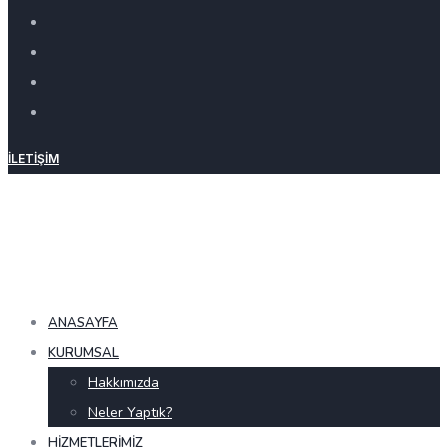
İLETIŞIM
ANASAYFA
KURUMSAL
Hakkımızda
Neler Yaptık?
HIZMETLERIMIZ