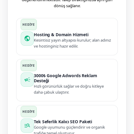
dönüş sağlanır.
Hosting & Domain Hizmeti
public
Kesintisiz yayın altyapısı kurulur; alan adınız
ve hostinginiz hazır edilir.
3000₺ Google Adwords Reklam
campaign
Desteği
Hızlı görünürlük sağlar ve doğru kitleye
daha çabuk ulaştırır.
Tek Seferlik Kalıcı SEO Paketi
manage_search
Google uyumunu güçlendirir ve organik
trafiğe temel oluşturur.