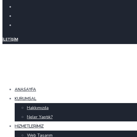
İLETIŞIM
ANASAYFA
KURUMSAL
Hakkımızda
Neler Yaptık?
HIZMETLERIMIZ
Web Tasarım