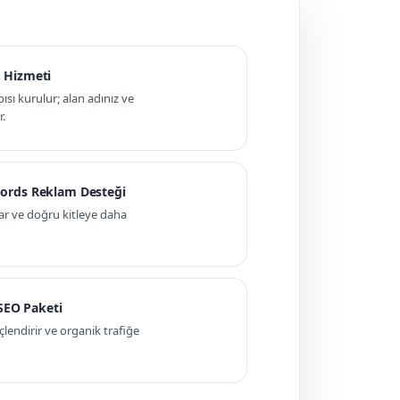
 Hizmeti
pısı kurulur; alan adınız ve
r.
ords Reklam Desteği
ar ve doğru kitleye daha
 SEO Paketi
ndirir ve organik trafiğe