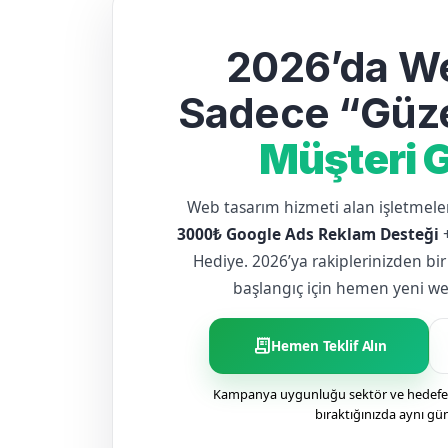
2026’da We
Sadece “Güze
Müşteri G
Web tasarım hizmeti alan işletme
3000₺ Google Ads Reklam Desteği
Hediye. 2026’ya rakiplerinizden bir
başlangıç için hemen yeni web 
receipt_long
Hemen Teklif Alın
Kampanya uygunluğu sektör ve hedefe g
bıraktığınızda aynı gü