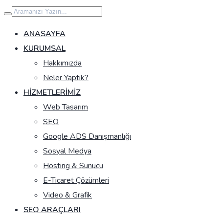
İçeriğe
geç
ANASAYFA
KURUMSAL
Hakkımızda
Neler Yaptık?
HIZMETLERIMIZ
Web Tasarım
SEO
Google ADS Danışmanlığı
Sosyal Medya
Hosting & Sunucu
E-Ticaret Çözümleri
Video & Grafik
SEO ARAÇLARI