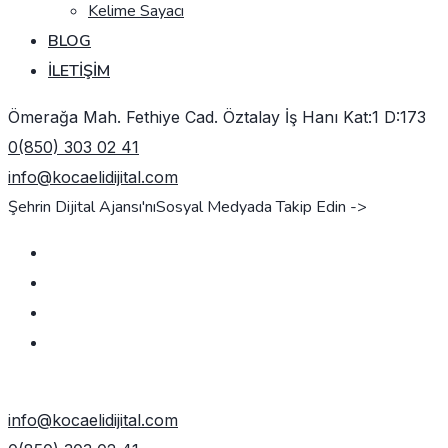
Kelime Sayacı
BLOG
İLETIŞIM
Ömerağa Mah. Fethiye Cad. Öztalay İş Hanı Kat:1 D:173
0(850) 303 02 41
info@kocaelidijital.com
Şehrin Dijital Ajansı'nı
Sosyal Medyada Takip Edin ->
TEKLIF AL
info@kocaelidijital.com