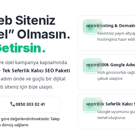
b Siteniz
Hosting & Domain
public
l” Olmasın.
Kesintisiz yayın altya
hostinginiz hazır edili
etirsin.
lere özel kampanya kapsamında
3000₺ Google Adw
campaign
+
Tek Seferlik Kalıcı SEO Paketi
Hızlı görünürlük sağl
 adım önde ve güçlü bir dijital
çabuk ulaştırır.
siteniz için bize ulaşın.
call
Tek Seferlik Kalıcı
0850 303 02 41
manage_search
Google uyumunu güçle
temel oluşturur.
öre değerlendirilmektedir. Talep
n dönüş sağlanır.