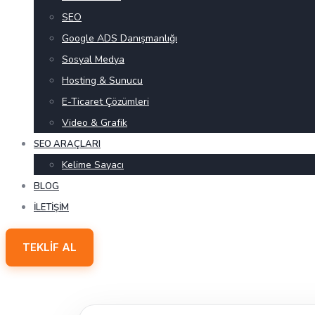
SEO
Google ADS Danışmanlığı
Sosyal Medya
Hosting & Sunucu
E-Ticaret Çözümleri
Video & Grafik
SEO ARAÇLARI
Kelime Sayacı
BLOG
İLETIŞIM
TEKLIF AL