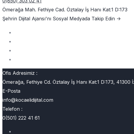
0(850) 303 02 41
Ömerağa Mah. Fethiye Cad. Öztalay İş Hanı Kat:1 D:173
Şehrin Dijital Ajansı'nı
Sosyal Medyada Takip Edin ->
Ofis Adresimiz :
Ömerağa, Fethiye Cd. Öztalay İş Hanı Kat:1 D:173, 41300 İ
E-Posta
info@kocaelidijital.com
Telefon :
0(501) 222 41 61