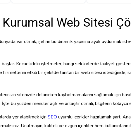
i Kurumsal Web Sitesi Çö
l dünyada var olmak, şehrin bu dinamik yapısına ayak uydurmak isteye
k başlar. Kocaeli’deki işletmeler, hangi sektörlerde faaliyet göster
 ve hizmetlerini etkili bir şekilde tanıtan bir web sitesi istediğind
lerinizin sitenizde dolanırken kaybolmamalarını sağlamak için basit 
şte bu yüzden menüler açık ve anlaşılır olmalı, bilgilerin kolayca eri
alarda yer alabilmek için
SEO
uyumlu içerikler hazırlamak şart. Anaht
malısınız. Unutmayın, kaliteli ve özgün içerikler hem kullanıcıları