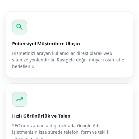
search
Potansiyel Müşterilere Ulaşın
Hizmetinizi arayan kullanıcılar direkt olarak web
sitenize yönlendirilir. Rastgele değil, ihtiyacı olan kitle
hedeflenir.
trending_up
Hızlı Görünürlük ve Talep
SEO’nun zaman aldığı noktada Google Ads,
işletmenizin kısa sürede telefon, form ve teklif
almasını sağlar.