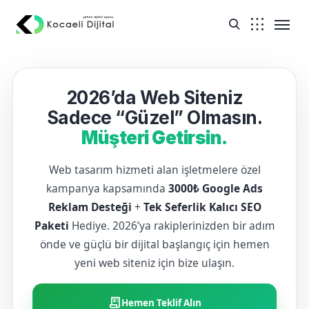
2026’da Web Siteniz
Sadece “Güzel” Olmasın.
Müşteri Getirsin.
Web tasarım hizmeti alan işletmelere özel
kampanya kapsamında
3000₺ Google Ads
Reklam Desteği
+
Tek Seferlik Kalıcı SEO
Paketi
Hediye. 2026’ya rakiplerinizden bir adım
önde ve güçlü bir dijital başlangıç için hemen
yeni web siteniz için bize ulaşın.
receipt_long
Hemen Teklif Alın