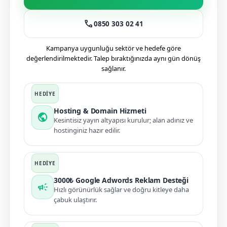
call
0850 303 02 41
Kampanya uygunluğu sektör ve hedefe göre
değerlendirilmektedir. Talep bıraktığınızda aynı gün dönüş
sağlanır.
Hosting & Domain Hizmeti
public
Kesintisiz yayın altyapısı kurulur; alan adınız ve
hostinginiz hazır edilir.
3000₺ Google Adwords Reklam Desteği
campaign
Hızlı görünürlük sağlar ve doğru kitleye daha
çabuk ulaştırır.