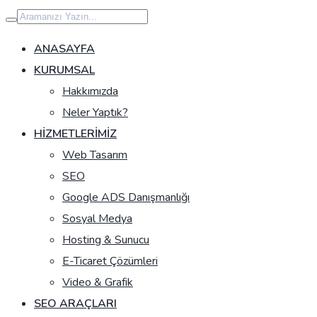
İçeriğe
geç
ANASAYFA
KURUMSAL
Hakkımızda
Neler Yaptık?
HIZMETLERIMIZ
Web Tasarım
SEO
Google ADS Danışmanlığı
Sosyal Medya
Hosting & Sunucu
E-Ticaret Çözümleri
Video & Grafik
SEO ARAÇLARI