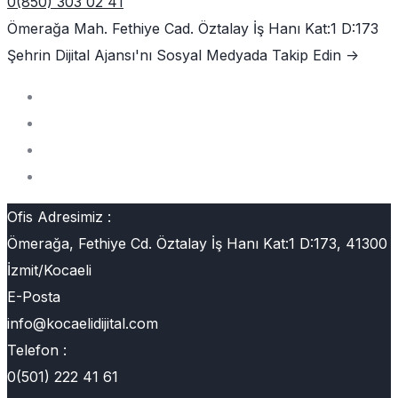
0(850) 303 02 41
Ömerağa Mah. Fethiye Cad. Öztalay İş Hanı Kat:1 D:173
Şehrin Dijital Ajansı'nı
Sosyal Medyada Takip Edin ->
Ofis Adresimiz :
Ömerağa, Fethiye Cd. Öztalay İş Hanı Kat:1 D:173, 41300
İzmit/Kocaeli
E-Posta
info@kocaelidijital.com
Telefon :
0(501) 222 41 61