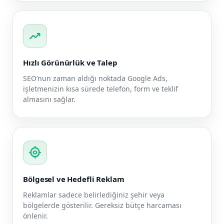
trending_up
Hızlı Görünürlük ve Talep
SEO’nun zaman aldığı noktada Google Ads,
işletmenizin kısa sürede telefon, form ve teklif
almasını sağlar.
my_location
Bölgesel ve Hedefli Reklam
Reklamlar sadece belirlediğiniz şehir veya
bölgelerde gösterilir. Gereksiz bütçe harcaması
önlenir.