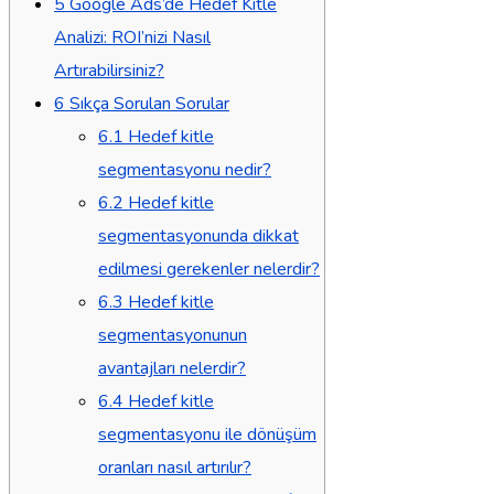
5
Google Ads’de Hedef Kitle
Analizi: ROI’nizi Nasıl
Artırabilirsiniz?
6
Sıkça Sorulan Sorular
6.1
Hedef kitle
segmentasyonu nedir?
6.2
Hedef kitle
segmentasyonunda dikkat
edilmesi gerekenler nelerdir?
6.3
Hedef kitle
segmentasyonunun
avantajları nelerdir?
6.4
Hedef kitle
segmentasyonu ile dönüşüm
oranları nasıl artırılır?