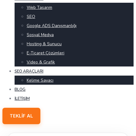
Web Tasarım
SEO
Google ADS Danışmanlığı
Sosyal Medya
Hosting & Sunucu
E-Ticaret Çözümleri
Video & Grafik
SEO ARAÇLARI
Kelime Sayacı
BLOG
İLETIŞIM
TEKLIF AL