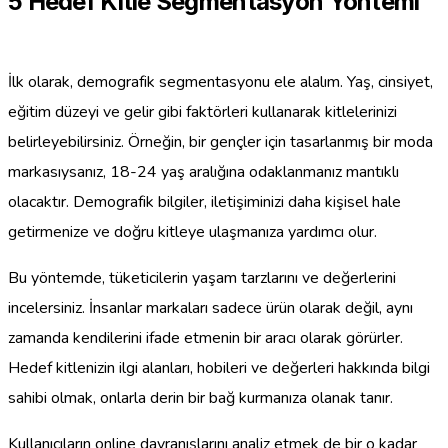
5 Hedef Kitle Segmentasyon Yöntemi
İlk olarak, demografik segmentasyonu ele alalım. Yaş, cinsiyet,
eğitim düzeyi ve gelir gibi faktörleri kullanarak kitlelerinizi
belirleyebilirsiniz. Örneğin, bir gençler için tasarlanmış bir moda
markasıysanız, 18-24 yaş aralığına odaklanmanız mantıklı
olacaktır. Demografik bilgiler, iletişiminizi daha kişisel hale
getirmenize ve doğru kitleye ulaşmanıza yardımcı olur.
Bu yöntemde, tüketicilerin yaşam tarzlarını ve değerlerini
incelersiniz. İnsanlar markaları sadece ürün olarak değil, aynı
zamanda kendilerini ifade etmenin bir aracı olarak görürler.
Hedef kitlenizin ilgi alanları, hobileri ve değerleri hakkında bilgi
sahibi olmak, onlarla derin bir bağ kurmanıza olanak tanır.
Kullanıcıların online davranışlarını analiz etmek de bir o kadar