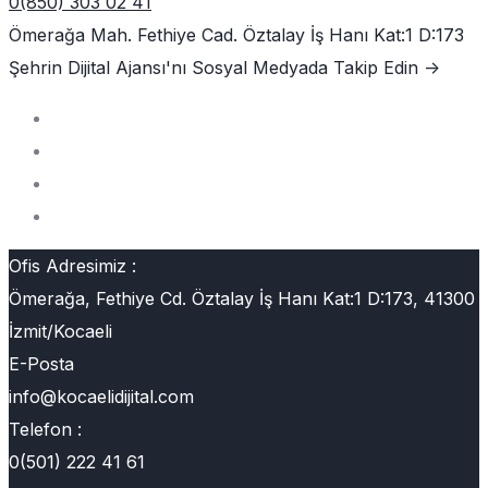
0(850) 303 02 41
Ömerağa Mah. Fethiye Cad. Öztalay İş Hanı Kat:1 D:173
Şehrin Dijital Ajansı'nı
Sosyal Medyada Takip Edin ->
Ofis Adresimiz :
Ömerağa, Fethiye Cd. Öztalay İş Hanı Kat:1 D:173, 41300
İzmit/Kocaeli
E-Posta
info@kocaelidijital.com
Telefon :
0(501) 222 41 61