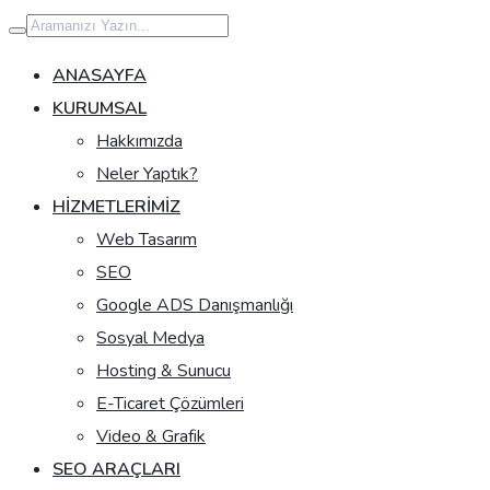
İçeriğe
geç
ANASAYFA
KURUMSAL
Hakkımızda
Neler Yaptık?
HIZMETLERIMIZ
Web Tasarım
SEO
Google ADS Danışmanlığı
Sosyal Medya
Hosting & Sunucu
E-Ticaret Çözümleri
Video & Grafik
SEO ARAÇLARI