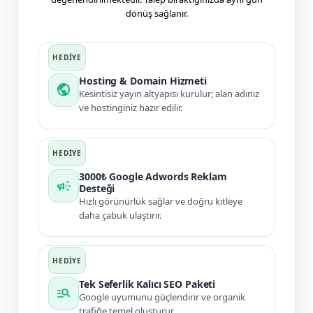
dönüş sağlanır.
Hosting & Domain Hizmeti
public
Kesintisiz yayın altyapısı kurulur; alan adınız
ve hostinginiz hazır edilir.
3000₺ Google Adwords Reklam
campaign
Desteği
Hızlı görünürlük sağlar ve doğru kitleye
daha çabuk ulaştırır.
Tek Seferlik Kalıcı SEO Paketi
manage_search
Google uyumunu güçlendirir ve organik
trafiğe temel oluşturur.