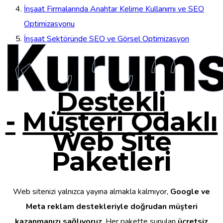
İnşaat Firmalarında Anahtar Kelime Kullanımı ve SEO
Optimizasyonu
Kurums
İnşaat Sektöründe SEO ve Görsel Optimizasyon
Destekli
-
Müşteri Odaklı
Web Site
Paketleri
Web sitenizi yalnızca yayına almakla kalmıyor,
Google ve
Meta reklam destekleriyle doğrudan müşteri
kazanmanızı sağlıyoruz
. Her pakette sunulan
ücretsiz