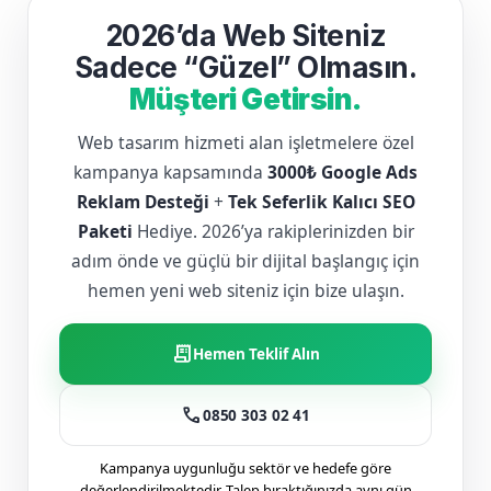
2026’da Web Siteniz
Sadece “Güzel” Olmasın.
Müşteri Getirsin.
Web tasarım hizmeti alan işletmelere özel
kampanya kapsamında
3000₺ Google Ads
Reklam Desteği
+
Tek Seferlik Kalıcı SEO
Paketi
Hediye. 2026’ya rakiplerinizden bir
adım önde ve güçlü bir dijital başlangıç için
hemen yeni web siteniz için bize ulaşın.
receipt_long
Hemen Teklif Alın
call
0850 303 02 41
Kampanya uygunluğu sektör ve hedefe göre
değerlendirilmektedir. Talep bıraktığınızda aynı gün