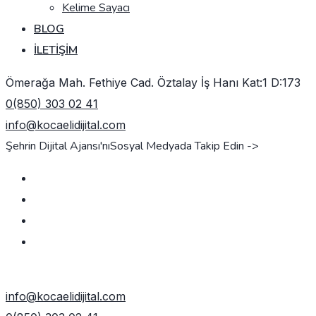
Kelime Sayacı
BLOG
İLETIŞIM
Ömerağa Mah. Fethiye Cad. Öztalay İş Hanı Kat:1 D:173
0(850) 303 02 41
info@kocaelidijital.com
Şehrin Dijital Ajansı'nı
Sosyal Medyada Takip Edin ->
TEKLIF AL
info@kocaelidijital.com