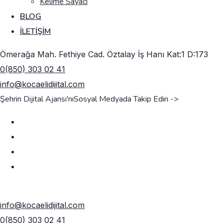
Kelime Sayacı
BLOG
İLETIŞIM
Ömerağa Mah. Fethiye Cad. Öztalay İş Hanı Kat:1 D:173
0(850) 303 02 41
info@kocaelidijital.com
Şehrin Dijital Ajansı'nı
Sosyal Medyada Takip Edin ->
TEKLIF AL
info@kocaelidijital.com
0(850) 303 02 41