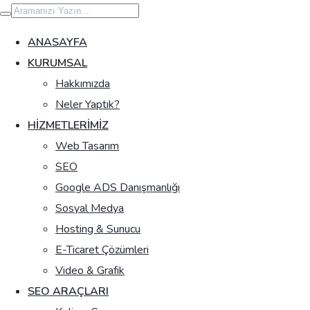
İçeriğe
geç
ANASAYFA
KURUMSAL
Hakkımızda
Neler Yaptık?
HIZMETLERIMIZ
Web Tasarım
SEO
Google ADS Danışmanlığı
Sosyal Medya
Hosting & Sunucu
E-Ticaret Çözümleri
Video & Grafik
SEO ARAÇLARI