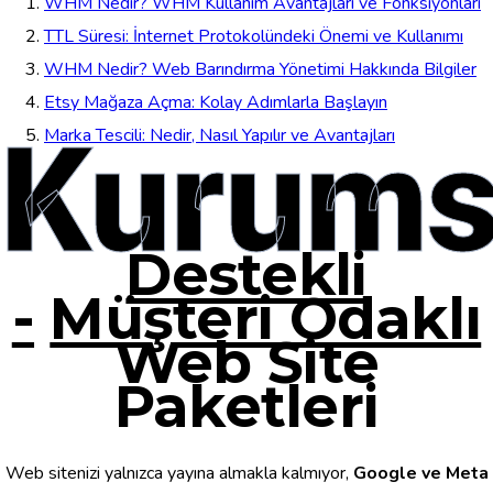
WHM Nedir? WHM Kullanım Avantajları ve Fonksiyonları
TTL Süresi: İnternet Protokolündeki Önemi ve Kullanımı
WHM Nedir? Web Barındırma Yönetimi Hakkında Bilgiler
Etsy Mağaza Açma: Kolay Adımlarla Başlayın
Kurums
Marka Tescili: Nedir, Nasıl Yapılır ve Avantajları
Destekli
-
Müşteri Odaklı
Web Site
Paketleri
Web sitenizi yalnızca yayına almakla kalmıyor,
Google ve Meta