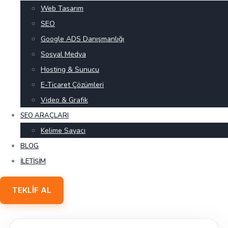
Web Tasarım
SEO
Google ADS Danışmanlığı
Sosyal Medya
Hosting & Sunucu
E-Ticaret Çözümleri
Video & Grafik
SEO ARAÇLARI
Kelime Sayacı
BLOG
İLETIŞIM
TEKLIF AL