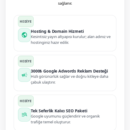
sağlanır.
Hosting & Domain Hizmeti
public
Kesintisiz yayın altyapısı kurulur; alan adınız ve
hostinginiz hazır edilir.
3000₺ Google Adwords Reklam Desteği
campaign
Hızlı görünürlük sağlar ve doğru kitleye daha
çabuk ulaştırır.
Tek Seferlik Kalıcı SEO Paketi
manage_search
Google uyumunu güçlendirir ve organik
trafiğe temel oluşturur.