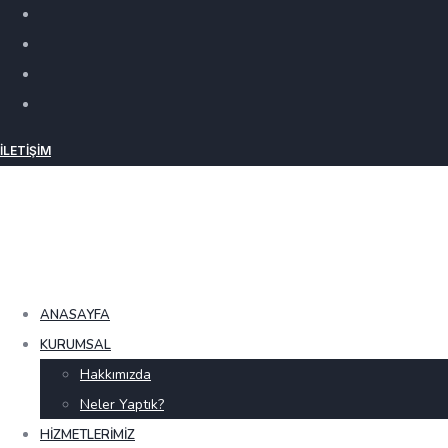
İLETIŞIM
ANASAYFA
KURUMSAL
Hakkımızda
Neler Yaptık?
HIZMETLERIMIZ