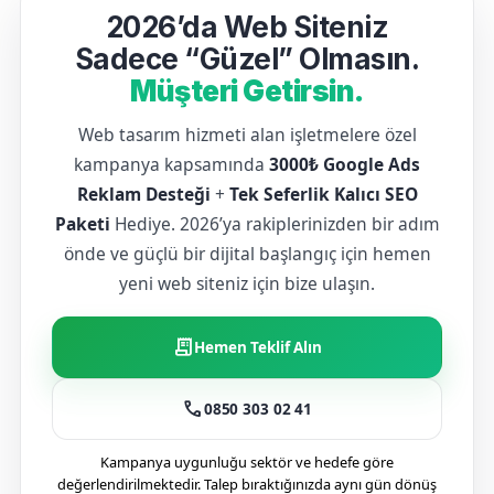
2026’da Web Siteniz
Sadece “Güzel” Olmasın.
Müşteri Getirsin.
Web tasarım hizmeti alan işletmelere özel
kampanya kapsamında
3000₺ Google Ads
Reklam Desteği
+
Tek Seferlik Kalıcı SEO
Paketi
Hediye. 2026’ya rakiplerinizden bir adım
önde ve güçlü bir dijital başlangıç için hemen
yeni web siteniz için bize ulaşın.
receipt_long
Hemen Teklif Alın
call
0850 303 02 41
Kampanya uygunluğu sektör ve hedefe göre
değerlendirilmektedir. Talep bıraktığınızda aynı gün dönüş