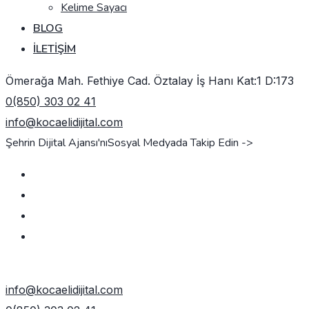
Kelime Sayacı
BLOG
İLETIŞIM
Ömerağa Mah. Fethiye Cad. Öztalay İş Hanı Kat:1 D:173
0(850) 303 02 41
info@kocaelidijital.com
Şehrin Dijital Ajansı'nı
Sosyal Medyada Takip Edin ->
TEKLIF AL
info@kocaelidijital.com