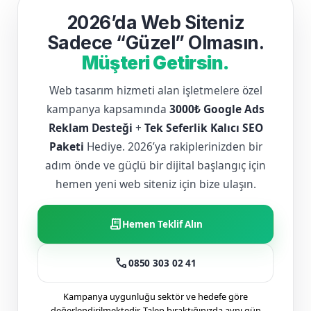
2026’da Web Siteniz
Sadece “Güzel” Olmasın.
Müşteri Getirsin.
Web tasarım hizmeti alan işletmelere özel
kampanya kapsamında
3000₺ Google Ads
Reklam Desteği
+
Tek Seferlik Kalıcı SEO
Paketi
Hediye. 2026’ya rakiplerinizden bir
adım önde ve güçlü bir dijital başlangıç için
hemen yeni web siteniz için bize ulaşın.
receipt_long
Hemen Teklif Alın
call
0850 303 02 41
Kampanya uygunluğu sektör ve hedefe göre
değerlendirilmektedir. Talep bıraktığınızda aynı gün