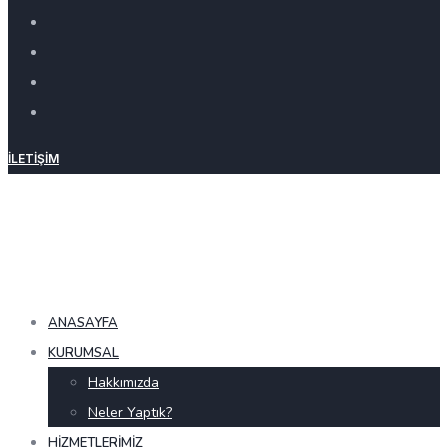
İLETIŞIM
ANASAYFA
KURUMSAL
Hakkımızda
Neler Yaptık?
HIZMETLERIMIZ