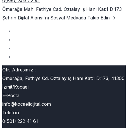
0(850) 303 02 41
Ömerağa Mah. Fethiye Cad. Öztalay İş Hanı Kat:1 D:173
Şehrin Dijital Ajansı'nı
Sosyal Medyada Takip Edin ->
Ofis Adresimiz :
Ömerağa, Fethiye Cd. Öztalay İş Hanı Kat:1 D:173, 41300
İzmit/Kocaeli
E-Posta
info@kocaelidijital.com
Telefon :
0(501) 222 41 61