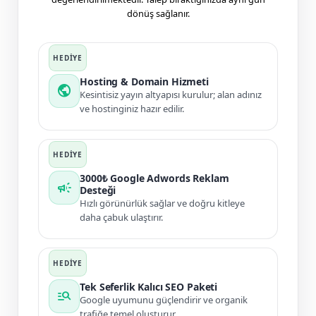
dönüş sağlanır.
Hosting & Domain Hizmeti
public
Kesintisiz yayın altyapısı kurulur; alan adınız
ve hostinginiz hazır edilir.
3000₺ Google Adwords Reklam
campaign
Desteği
Hızlı görünürlük sağlar ve doğru kitleye
daha çabuk ulaştırır.
Tek Seferlik Kalıcı SEO Paketi
manage_search
Google uyumunu güçlendirir ve organik
trafiğe temel oluşturur.