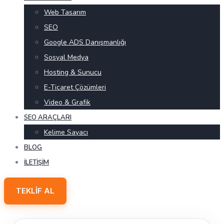
Web Tasarım
SEO
Google ADS Danışmanlığı
Sosyal Medya
Hosting & Sunucu
E-Ticaret Çözümleri
Video & Grafik
SEO ARAÇLARI
Kelime Sayacı
BLOG
İLETIŞIM
TEKLIF AL