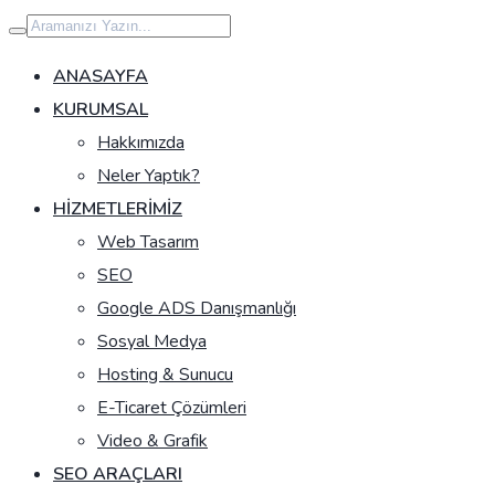
İçeriğe
geç
ANASAYFA
KURUMSAL
Hakkımızda
Neler Yaptık?
HIZMETLERIMIZ
Web Tasarım
SEO
Google ADS Danışmanlığı
Sosyal Medya
Hosting & Sunucu
E-Ticaret Çözümleri
Video & Grafik
SEO ARAÇLARI