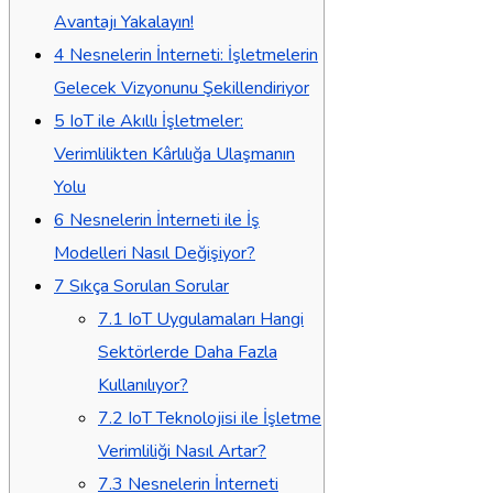
Avantajı Yakalayın!
4
Nesnelerin İnterneti: İşletmelerin
Gelecek Vizyonunu Şekillendiriyor
5
IoT ile Akıllı İşletmeler:
Verimlilikten Kârlılığa Ulaşmanın
Yolu
6
Nesnelerin İnterneti ile İş
Modelleri Nasıl Değişiyor?
7
Sıkça Sorulan Sorular
7.1
IoT Uygulamaları Hangi
Sektörlerde Daha Fazla
Kullanılıyor?
7.2
IoT Teknolojisi ile İşletme
Verimliliği Nasıl Artar?
7.3
Nesnelerin İnterneti