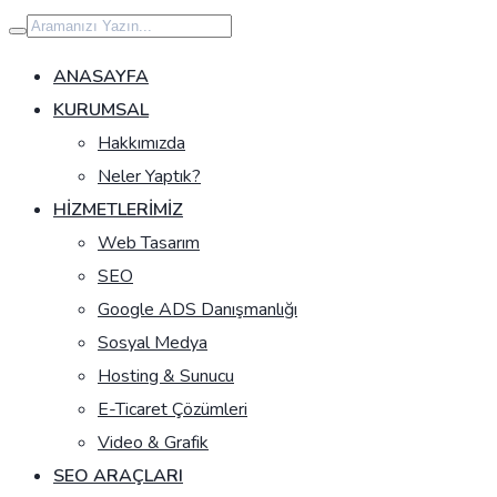
İçeriğe
geç
ANASAYFA
KURUMSAL
Hakkımızda
Neler Yaptık?
HIZMETLERIMIZ
Web Tasarım
SEO
Google ADS Danışmanlığı
Sosyal Medya
Hosting & Sunucu
E-Ticaret Çözümleri
Video & Grafik
SEO ARAÇLARI