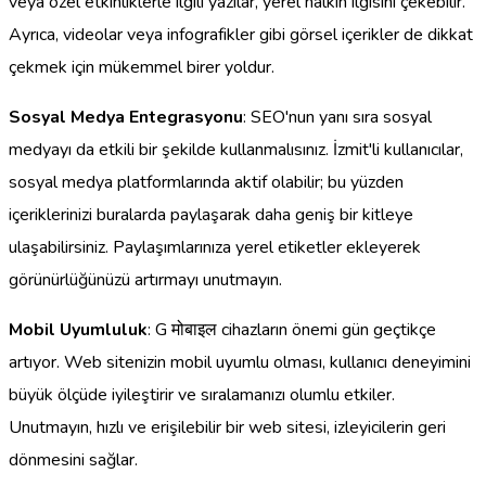
veya özel etkinliklerle ilgili yazılar, yerel halkın ilgisini çekebilir.
Ayrıca, videolar veya infografikler gibi görsel içerikler de dikkat
çekmek için mükemmel birer yoldur.
Sosyal Medya Entegrasyonu
: SEO'nun yanı sıra sosyal
medyayı da etkili bir şekilde kullanmalısınız. İzmit'li kullanıcılar,
sosyal medya platformlarında aktif olabilir; bu yüzden
içeriklerinizi buralarda paylaşarak daha geniş bir kitleye
ulaşabilirsiniz. Paylaşımlarınıza yerel etiketler ekleyerek
görünürlüğünüzü artırmayı unutmayın.
Mobil Uyumluluk
: G मोबाइल cihazların önemi gün geçtikçe
artıyor. Web sitenizin mobil uyumlu olması, kullanıcı deneyimini
büyük ölçüde iyileştirir ve sıralamanızı olumlu etkiler.
Unutmayın, hızlı ve erişilebilir bir web sitesi, izleyicilerin geri
dönmesini sağlar.