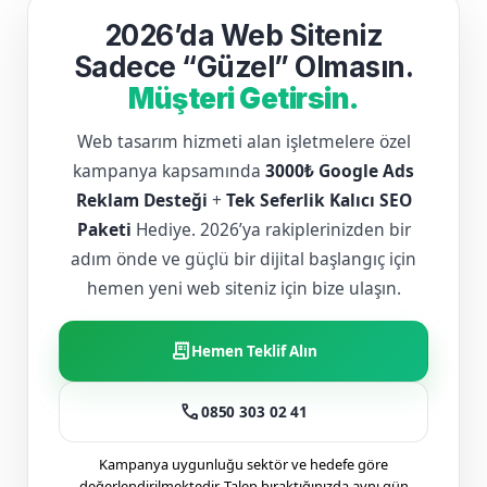
2026’da Web Siteniz
Sadece “Güzel” Olmasın.
Müşteri Getirsin.
Web tasarım hizmeti alan işletmelere özel
kampanya kapsamında
3000₺ Google Ads
Reklam Desteği
+
Tek Seferlik Kalıcı SEO
Paketi
Hediye. 2026’ya rakiplerinizden bir
adım önde ve güçlü bir dijital başlangıç için
hemen yeni web siteniz için bize ulaşın.
receipt_long
Hemen Teklif Alın
call
0850 303 02 41
Kampanya uygunluğu sektör ve hedefe göre
değerlendirilmektedir. Talep bıraktığınızda aynı gün