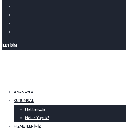
İLETIŞIM
ANASAYFA
KURUMSAL
Hakkımızda
Neler Yaptık?
HIZMETLERIMIZ