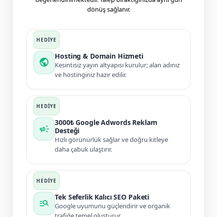
dönüş sağlanır.
Hosting & Domain Hizmeti
public
Kesintisiz yayın altyapısı kurulur; alan adınız
ve hostinginiz hazır edilir.
3000₺ Google Adwords Reklam
campaign
Desteği
Hızlı görünürlük sağlar ve doğru kitleye
daha çabuk ulaştırır.
Tek Seferlik Kalıcı SEO Paketi
manage_search
Google uyumunu güçlendirir ve organik
trafiğe temel oluşturur.