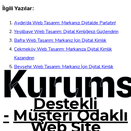
İlgili Yazılar:
Aydın’da Web Tasarım: Markanızı Dijitalde Parlatın!
Yeşilbayır Web Tasarım: Dijital Kimliğinizi Güçlendirin
Bafra Web Tasarım: Markanız İçin Dijital Kimlik
Çekmeköy Web Tasarım: Markanıza Dijital Kimlik
Kazandırın
Kurums
Beyşehir Web Tasarım: Markanız İçin Dijital Kimlik
Destekli
-
Müşteri Odaklı
Web Site