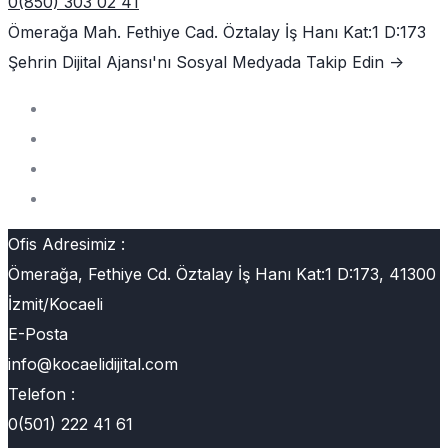
0(850) 303 02 41
Ömerağa Mah. Fethiye Cad. Öztalay İş Hanı Kat:1 D:173
Şehrin Dijital Ajansı'nı
Sosyal Medyada Takip Edin ->
Ofis Adresimiz :
Ömerağa, Fethiye Cd. Öztalay İş Hanı Kat:1 D:173, 41300
İzmit/Kocaeli
E-Posta
info@kocaelidijital.com
Telefon :
0(501) 222 41 61