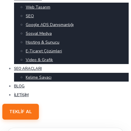
Web Tasarım
SEO
Google ADS Danışmanlığı
Sosyal Medya
Hosting & Sunucu
E-Ticaret Çözümleri
Video & Grafik
SEO ARAÇLARI
Kelime Sayacı
BLOG
İLETIŞIM
TEKLIF AL