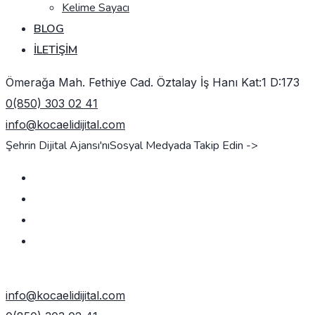
Kelime Sayacı
BLOG
İLETIŞIM
Ömerağa Mah. Fethiye Cad. Öztalay İş Hanı Kat:1 D:173
0(850) 303 02 41
info@kocaelidijital.com
Şehrin Dijital Ajansı'nı
Sosyal Medyada Takip Edin ->
TEKLIF AL
info@kocaelidijital.com