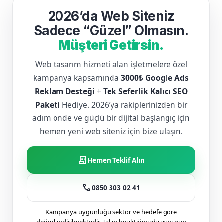
2026’da Web Siteniz
Sadece “Güzel” Olmasın.
Müşteri Getirsin.
Web tasarım hizmeti alan işletmelere özel
kampanya kapsamında
3000₺ Google Ads
Reklam Desteği
+
Tek Seferlik Kalıcı SEO
Paketi
Hediye. 2026’ya rakiplerinizden bir
adım önde ve güçlü bir dijital başlangıç için
hemen yeni web siteniz için bize ulaşın.
receipt_long
Hemen Teklif Alın
call
0850 303 02 41
Kampanya uygunluğu sektör ve hedefe göre
değerlendirilmektedir. Talep bıraktığınızda aynı gün