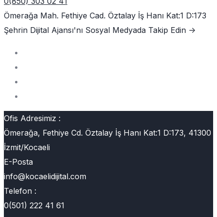
0(850) 303 02 41
Ömerağa Mah. Fethiye Cad. Öztalay İş Hanı Kat:1 D:173
Şehrin Dijital Ajansı'nı
Sosyal Medyada Takip Edin ->
Ofis Adresimiz :
Ömerağa, Fethiye Cd. Öztalay İş Hanı Kat:1 D:173, 41300
İzmit/Kocaeli
E-Posta
info@kocaelidijital.com
Telefon :
0(501) 222 41 61