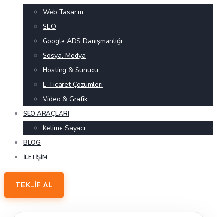
Web Tasarım
SEO
Google ADS Danışmanlığı
Sosyal Medya
Hosting & Sunucu
E-Ticaret Çözümleri
Video & Grafik
SEO ARAÇLARI
Kelime Sayacı
BLOG
İLETIŞIM
TEKLIF AL