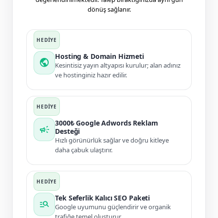
dönüş sağlanır.
Hosting & Domain Hizmeti
public
Kesintisiz yayın altyapısı kurulur; alan adınız
ve hostinginiz hazır edilir.
3000₺ Google Adwords Reklam
campaign
Desteği
Hızlı görünürlük sağlar ve doğru kitleye
daha çabuk ulaştırır.
Tek Seferlik Kalıcı SEO Paketi
manage_search
Google uyumunu güçlendirir ve organik
trafiğe temel oluşturur.