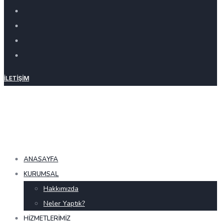
İLETIŞIM
ANASAYFA
KURUMSAL
Hakkımızda
Neler Yaptık?
HIZMETLERIMIZ