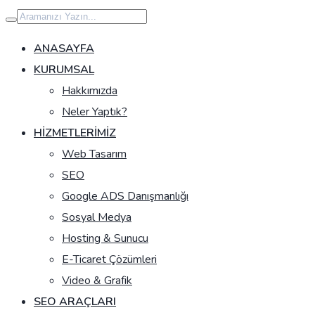
İçeriğe
geç
ANASAYFA
KURUMSAL
Hakkımızda
Neler Yaptık?
HIZMETLERIMIZ
Web Tasarım
SEO
Google ADS Danışmanlığı
Sosyal Medya
Hosting & Sunucu
E-Ticaret Çözümleri
Video & Grafik
SEO ARAÇLARI