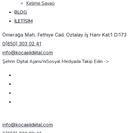
Kelime Sayacı
BLOG
İLETIŞIM
Ömerağa Mah. Fethiye Cad. Öztalay İş Hanı Kat:1 D:173
0(850) 303 02 41
info@kocaelidijital.com
Şehrin Dijital Ajansı'nı
Sosyal Medyada Takip Edin ->
TEKLIF AL
info@kocaelidijital.com