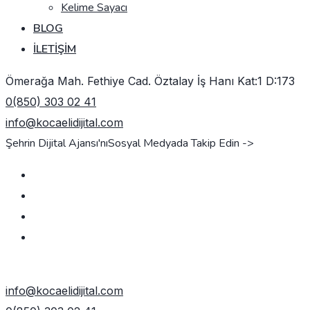
Kelime Sayacı
BLOG
İLETIŞIM
Ömerağa Mah. Fethiye Cad. Öztalay İş Hanı Kat:1 D:173
0(850) 303 02 41
info@kocaelidijital.com
Şehrin Dijital Ajansı'nı
Sosyal Medyada Takip Edin ->
TEKLIF AL
info@kocaelidijital.com