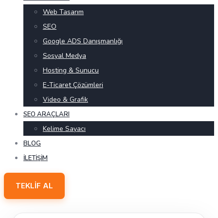
Web Tasarım
SEO
Google ADS Danışmanlığı
Sosyal Medya
Hosting & Sunucu
E-Ticaret Çözümleri
Video & Grafik
SEO ARAÇLARI
Kelime Sayacı
BLOG
İLETIŞIM
TEKLIF AL