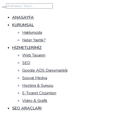
İçeriğe
geç
ANASAYFA
KURUMSAL
Hakkımızda
Neler Yaptık?
HIZMETLERIMIZ
Web Tasarım
SEO
Google ADS Danışmanlığı
Sosyal Medya
Hosting & Sunucu
E-Ticaret Çözümleri
Video & Grafik
SEO ARAÇLARI