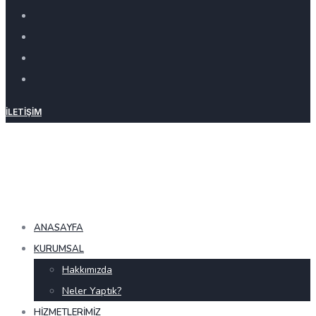
İLETIŞIM
ANASAYFA
KURUMSAL
Hakkımızda
Neler Yaptık?
HIZMETLERIMIZ