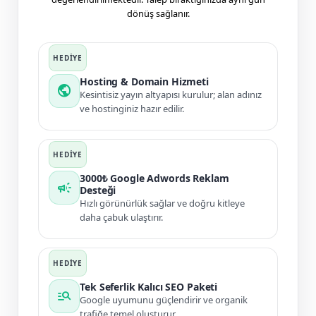
dönüş sağlanır.
Hosting & Domain Hizmeti
public
Kesintisiz yayın altyapısı kurulur; alan adınız
ve hostinginiz hazır edilir.
3000₺ Google Adwords Reklam
campaign
Desteği
Hızlı görünürlük sağlar ve doğru kitleye
daha çabuk ulaştırır.
Tek Seferlik Kalıcı SEO Paketi
manage_search
Google uyumunu güçlendirir ve organik
trafiğe temel oluşturur.