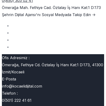
0(850) 303 02 41
Ömerağa Mah. Fethiye Cad. Öztalay İş Hanı Kat:1 D:173
Şehrin Dijital Ajansı'nı
Sosyal Medyada Takip Edin ->
Ofis Adresimiz :
Ömerağa, Fethiye Cd. Öztalay İş Hanı Kat:1 D:173, 41300
İzmit/Kocaeli
E-Posta
info@kocaelidijital.com
Telefon :
0(501) 222 41 61