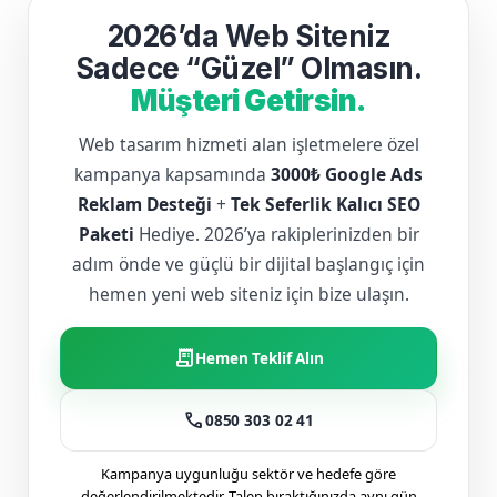
2026’da Web Siteniz
Sadece “Güzel” Olmasın.
Müşteri Getirsin.
Web tasarım hizmeti alan işletmelere özel
kampanya kapsamında
3000₺ Google Ads
Reklam Desteği
+
Tek Seferlik Kalıcı SEO
Paketi
Hediye. 2026’ya rakiplerinizden bir
adım önde ve güçlü bir dijital başlangıç için
hemen yeni web siteniz için bize ulaşın.
receipt_long
Hemen Teklif Alın
call
0850 303 02 41
Kampanya uygunluğu sektör ve hedefe göre
değerlendirilmektedir. Talep bıraktığınızda aynı gün