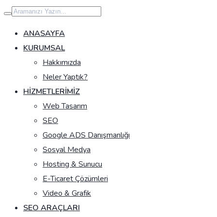
İçeriğe
geç
ANASAYFA
KURUMSAL
Hakkımızda
Neler Yaptık?
HIZMETLERIMIZ
Web Tasarım
SEO
Google ADS Danışmanlığı
Sosyal Medya
Hosting & Sunucu
E-Ticaret Çözümleri
Video & Grafik
SEO ARAÇLARI