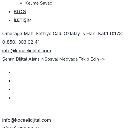
Kelime Sayacı
BLOG
İLETIŞIM
Ömerağa Mah. Fethiye Cad. Öztalay İş Hanı Kat:1 D:173
0(850) 303 02 41
info@kocaelidijital.com
Şehrin Dijital Ajansı'nı
Sosyal Medyada Takip Edin ->
TEKLIF AL
info@kocaelidijital.com