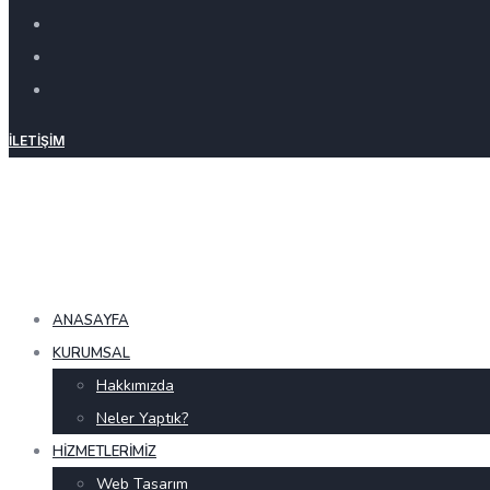
İLETIŞIM
ANASAYFA
KURUMSAL
Hakkımızda
Neler Yaptık?
HIZMETLERIMIZ
Web Tasarım