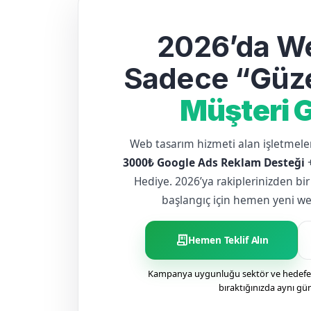
2026’da We
Sadece “Güze
Müşteri G
Web tasarım hizmeti alan işletme
3000₺ Google Ads Reklam Desteği
Hediye. 2026’ya rakiplerinizden bir
başlangıç için hemen yeni web 
receipt_long
Hemen Teklif Alın
Kampanya uygunluğu sektör ve hedefe g
bıraktığınızda aynı gü