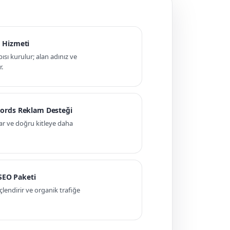
 Hizmeti
pısı kurulur; alan adınız ve
r.
ords Reklam Desteği
ar ve doğru kitleye daha
 SEO Paketi
ndirir ve organik trafiğe