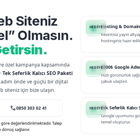
b Siteniz
Hosting & Domain
public
l” Olmasın.
Kesintisiz yayın altya
hostinginiz hazır edili
etirsin.
lere özel kampanya kapsamında
3000₺ Google Adw
campaign
+
Tek Seferlik Kalıcı SEO Paketi
Hızlı görünürlük sağl
 adım önde ve güçlü bir dijital
çabuk ulaştırır.
siteniz için bize ulaşın.
call
Tek Seferlik Kalıcı
0850 303 02 41
manage_search
Google uyumunu güçle
temel oluşturur.
öre değerlendirilmektedir. Talep
n dönüş sağlanır.