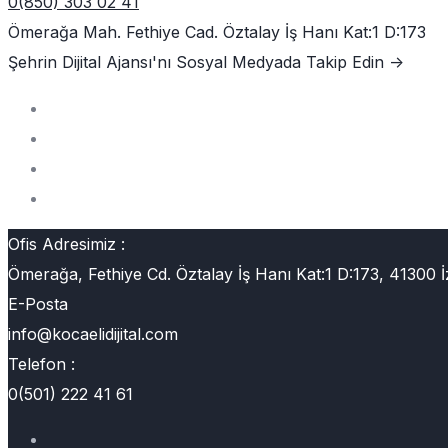
0(850) 303 02 41
Ömerağa Mah. Fethiye Cad. Öztalay İş Hanı Kat:1 D:173
Şehrin Dijital Ajansı'nı
Sosyal Medyada Takip Edin ->
Ofis Adresimiz :
Ömerağa, Fethiye Cd. Öztalay İş Hanı Kat:1 D:173, 41300 İ
E-Posta
info@kocaelidijital.com
Telefon :
0(501) 222 41 61