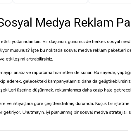
 Sosyal Medya Reklam Pak
 etkili yollarından biri. Bir düşünün; günümüzde herkes sosyal med
iliyor musunuz? İşte bu noktada sosyal medya reklam paketleri dev
e etkileşimi artırabilirsiniz.
ıp, analiz ve raporlama hizmetleri de sunar. Bu sayede, yaptığınız r
 takip ederek, gelecekteki kampanyalarınızı daha da geliştirebilirsini
anış şekilleri üzerine düşünmek, reklamlarınızı daha cazip hale getirecek
lere ve ihtiyaçlara göre çeşitlendirilmiş durumda. Küçük bir işletm
 getiriyor. Unutmayın, iyi planlanmış bir sosyal medya stratejisi, so