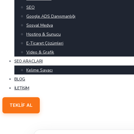
SEO
Google ADS Danışmanlığı
Sosyal Medya
Hosting & Sunucu
E-Ticaret Çözümleri
Video & Grafik
SEO ARAÇLARI
Kelime Sayacı
BLOG
İLETIŞIM
TEKLIF AL