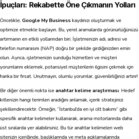
İpuçları: Rekabette Öne Çıkmanın Yolları
Öncelikle,
Google My Business
kaydınızı oluşturmak ve
optimize etmekle başlayın. Bu, yerel aramalarda görünürlüğünüzü
artırmanın en etkili yollarından biri. İşletmenizin adı, adresi ve
telefon numarasını (NAP) doğru bir şekilde girdiğinizden emin
olun. Ayrıca, işletmenizin sunduğu hizmetleri ve müşteri
yorumlarını eklemek, potansiyel müşterilerin ilgisini çekmek için
harika bir fırsat. Unutmayın, olumlu yorumlar, güvenilirliğinizi artırır!
Bir diğer önemli nokta ise
anahtar kelime araştırması
. Hedef
kitlenizin hangi terimleri aradığını anlamak, içerik stratejinizi
şekillendirecektir. Örneğin, “İstanbul’da en iyi cilt bakımı” gibi
spesifik anahtar kelimeler kullanarak, arama motorlarında daha
üst sıralarda yer alabilirsiniz. Bu tür anahtar kelimeleri web
sitenizin içeriğinde, başlıklarında ve meta açıklamalarında