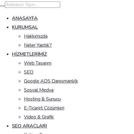
İçeriğe
geç
ANASAYFA
KURUMSAL
Hakkımızda
Neler Yaptık?
HIZMETLERIMIZ
Web Tasarım
SEO
Google ADS Danışmanlığı
Sosyal Medya
Hosting & Sunucu
E-Ticaret Çözümleri
Video & Grafik
SEO ARAÇLARI