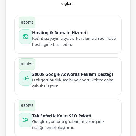
sağlanır.
Hosting & Domain Hizmeti
public
Kesintisiz yayın altyapısı kurulur; alan adınız ve
hostinginiz hazır edilir.
3000₺ Google Adwords Reklam Desteği
campaign
Hızlı görünürlük sağlar ve doğru kitleye daha
çabuk ulaştırır.
Tek Seferlik Kalıcı SEO Paketi
manage_search
Google uyumunu güçlendirir ve organik
trafiğe temel oluşturur.