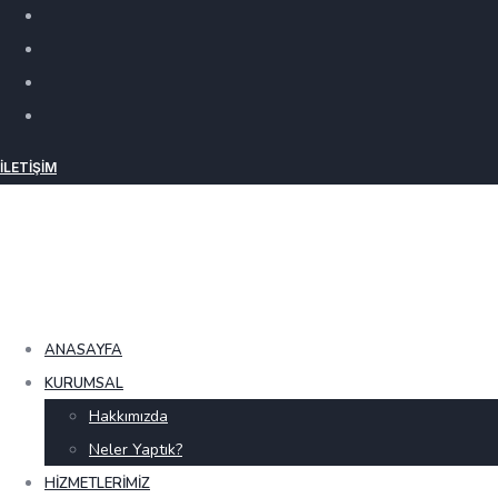
İLETIŞIM
ANASAYFA
KURUMSAL
Hakkımızda
Neler Yaptık?
HIZMETLERIMIZ