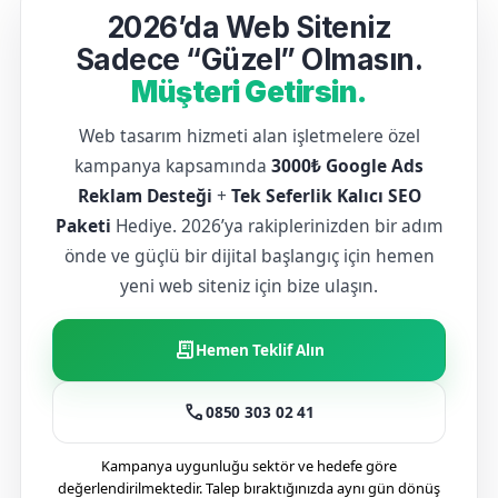
2026’da Web Siteniz
Sadece “Güzel” Olmasın.
Müşteri Getirsin.
Web tasarım hizmeti alan işletmelere özel
kampanya kapsamında
3000₺ Google Ads
Reklam Desteği
+
Tek Seferlik Kalıcı SEO
Paketi
Hediye. 2026’ya rakiplerinizden bir adım
önde ve güçlü bir dijital başlangıç için hemen
yeni web siteniz için bize ulaşın.
receipt_long
Hemen Teklif Alın
call
0850 303 02 41
Kampanya uygunluğu sektör ve hedefe göre
değerlendirilmektedir. Talep bıraktığınızda aynı gün dönüş