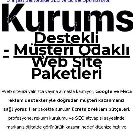
Kurums
İnşaat Sektöründe SEO ve Görsel Optimizasyon
Destekli
-
Müşteri Odaklı
Web Site
Paketleri
Web sitenizi yalnızca yayına almakla kalmıyor,
Google ve Meta
reklam destekleriyle doğrudan müşteri kazanmanızı
sağlıyoruz
. Her pakette sunulan
ücretsiz reklam bütçeleri
,
profesyonel reklam kurulumu ve SEO altyapısı sayesinde
markanız dijitalde görünürlük kazanır, hedef kitlenize hızlı ve