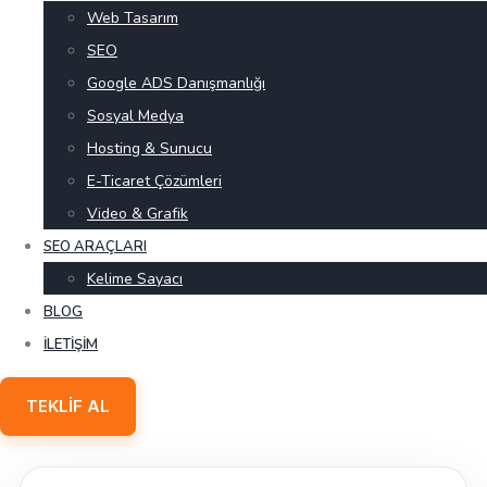
Web Tasarım
SEO
Google ADS Danışmanlığı
Sosyal Medya
Hosting & Sunucu
E-Ticaret Çözümleri
Video & Grafik
SEO ARAÇLARI
Kelime Sayacı
BLOG
İLETIŞIM
TEKLIF AL