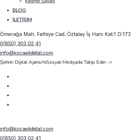
Kelime Sayacı
BLOG
İLETIŞIM
Ömerağa Mah. Fethiye Cad. Öztalay İş Hanı Kat:1 D:173
0(850) 303 02 41
info@kocaelidijital.com
Şehrin Dijital Ajansı'nı
Sosyal Medyada Takip Edin ->
TEKLIF AL
info@kocaelidijital.com
0(850) 303 02 41