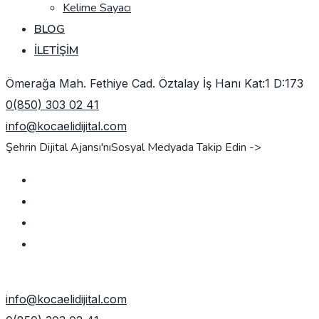
Kelime Sayacı
BLOG
İLETIŞIM
Ömerağa Mah. Fethiye Cad. Öztalay İş Hanı Kat:1 D:173
0(850) 303 02 41
info@kocaelidijital.com
Şehrin Dijital Ajansı'nı
Sosyal Medyada Takip Edin ->
TEKLIF AL
info@kocaelidijital.com