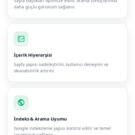
Sayfa başlıkları optimize edilir, arama sonuçlarında
daha güçlü görünüm sağlanır.
fact_check
İçerik Hiyerarşisi
Sayfa yapısı sadeleştirilir, kullanıcı deneyimi ve
okunabilirlik artırılır.
public
İndeks & Arama Uyumu
Google indeksleme yapısı kontrol edilir ve temel
uyumluluk sağlanır.