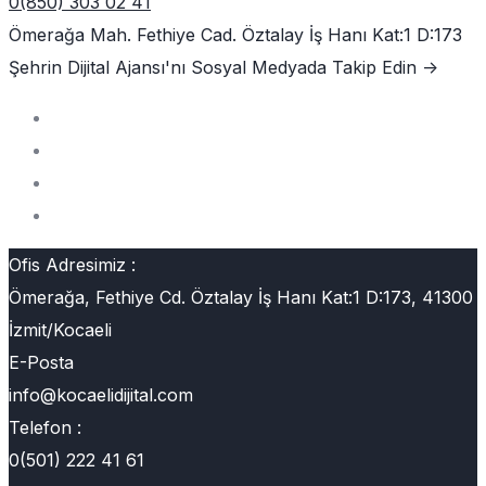
0(850) 303 02 41
Ömerağa Mah. Fethiye Cad. Öztalay İş Hanı Kat:1 D:173
Şehrin Dijital Ajansı'nı
Sosyal Medyada Takip Edin ->
Ofis Adresimiz :
Ömerağa, Fethiye Cd. Öztalay İş Hanı Kat:1 D:173, 41300
İzmit/Kocaeli
E-Posta
info@kocaelidijital.com
Telefon :
0(501) 222 41 61