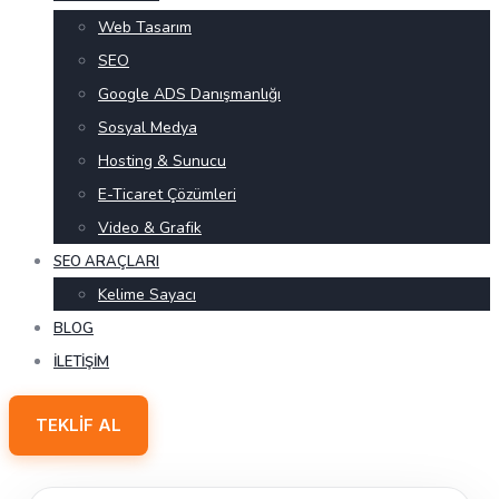
Web Tasarım
SEO
Google ADS Danışmanlığı
Sosyal Medya
Hosting & Sunucu
E-Ticaret Çözümleri
Video & Grafik
SEO ARAÇLARI
Kelime Sayacı
BLOG
İLETIŞIM
TEKLIF AL