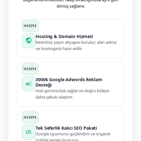
dönüş sağlanır.
Hosting & Domain Hizmeti
public
Kesintisiz yayın altyapısı kurulur; alan adınız
ve hostinginiz hazır edilir.
3000₺ Google Adwords Reklam
campaign
Desteği
Hızlı görünürlük sağlar ve doğru kitleye
daha çabuk ulaştırır.
Tek Seferlik Kalıcı SEO Paketi
manage_search
Google uyumunu güçlendirir ve organik
trafiğe temel oluşturur.