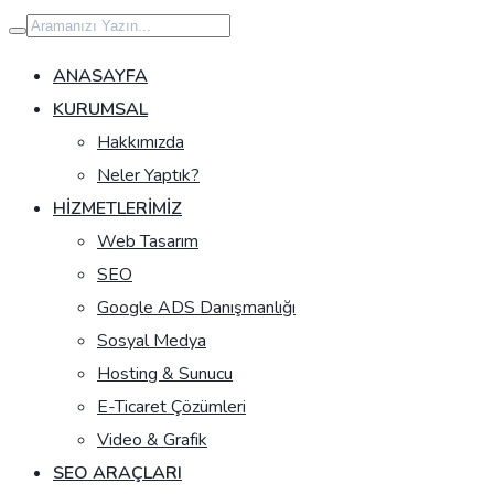
İçeriğe
geç
ANASAYFA
KURUMSAL
Hakkımızda
Neler Yaptık?
HIZMETLERIMIZ
Web Tasarım
SEO
Google ADS Danışmanlığı
Sosyal Medya
Hosting & Sunucu
E-Ticaret Çözümleri
Video & Grafik
SEO ARAÇLARI