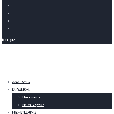
İLETIŞIM
ANASAYFA
KURUMSAL
Hakkımızda
Neler Yaptık?
HIZMETLERIMIZ