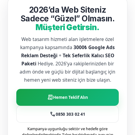
2026’da Web Siteniz
Sadece “Güzel” Olmasın.
Müşteri Getirsin.
Web tasarım hizmeti alan işletmelere özel
kampanya kapsamında
3000₺ Google Ads
Reklam Desteği
+
Tek Seferlik Kalıcı SEO
Paketi
Hediye. 2026’ya rakiplerinizden bir
adım önde ve güçlü bir dijital başlangıç için
hemen yeni web siteniz için bize ulaşın.
receipt_long
Hemen Teklif Alın
call
0850 303 02 41
Kampanya uygunluğu sektör ve hedefe göre
değerlendirilmektedir. Talep bıraktığınızda aynı gün