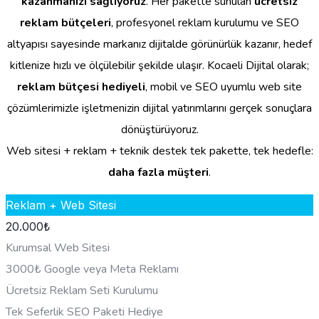
kazanmanızı sağlıyoruz
. Her pakette sunulan
ücretsiz
reklam bütçeleri
, profesyonel reklam kurulumu ve SEO
altyapısı sayesinde markanız dijitalde görünürlük kazanır, hedef
kitlenize hızlı ve ölçülebilir şekilde ulaşır. Kocaeli Dijital olarak;
reklam bütçesi hediyeli
, mobil ve SEO uyumlu web site
çözümlerimizle işletmenizin dijital yatırımlarını gerçek sonuçlara
dönüştürüyoruz.
Web sitesi + reklam + teknik destek tek pakette, tek hedefle:
daha fazla müşteri
.
Reklam + Web Sitesi
20.000
₺
Kurumsal Web Sitesi
3000₺ Google veya Meta Reklamı
Ücretsiz Reklam Seti Kurulumu
Tek Seferlik SEO Paketi Hediye