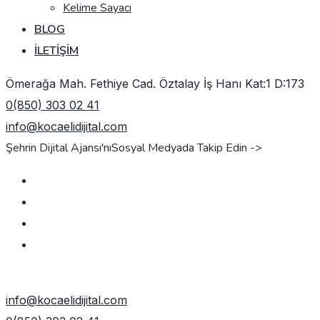
Kelime Sayacı
BLOG
İLETIŞIM
Ömerağa Mah. Fethiye Cad. Öztalay İş Hanı Kat:1 D:173
0(850) 303 02 41
info@kocaelidijital.com
Şehrin Dijital Ajansı'nı
Sosyal Medyada Takip Edin ->
TEKLIF AL
info@kocaelidijital.com