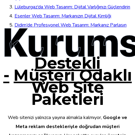
Lüleburgaz’da Web Tasarım: Dijital Varlığınızı Güçlendirin
Esenler Web Tasarım: Markanızın Dijital Kimliği
Kurums
Didim’de Profesyonel Web Tasarım: Markanız Parlasın
Destekli
-
Müşteri Odaklı
Web Site
Paketleri
Web sitenizi yalnızca yayına almakla kalmıyor,
Google ve
Meta reklam destekleriyle doğrudan müşteri