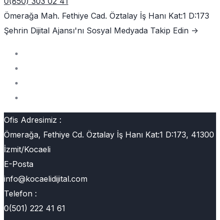
0(850) 303 02 41
Ömerağa Mah. Fethiye Cad. Öztalay İş Hanı Kat:1 D:173
Şehrin Dijital Ajansı'nı
Sosyal Medyada Takip Edin ->
Ofis Adresimiz :
Ömerağa, Fethiye Cd. Öztalay İş Hanı Kat:1 D:173, 41300
İzmit/Kocaeli
E-Posta
info@kocaelidijital.com
Telefon :
0(501) 222 41 61