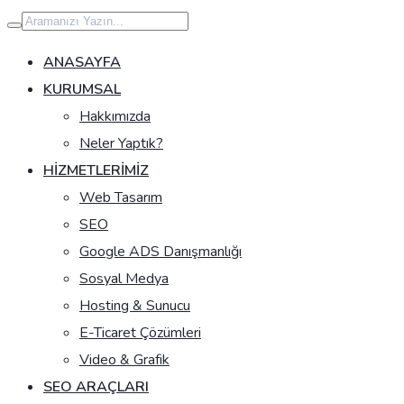
İçeriğe
geç
ANASAYFA
KURUMSAL
Hakkımızda
Neler Yaptık?
HIZMETLERIMIZ
Web Tasarım
SEO
Google ADS Danışmanlığı
Sosyal Medya
Hosting & Sunucu
E-Ticaret Çözümleri
Video & Grafik
SEO ARAÇLARI