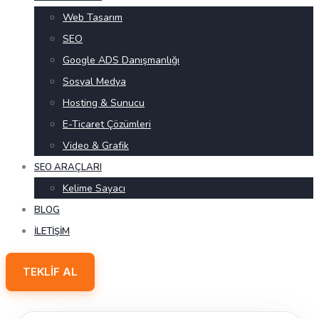
Web Tasarım
SEO
Google ADS Danışmanlığı
Sosyal Medya
Hosting & Sunucu
E-Ticaret Çözümleri
Video & Grafik
SEO ARAÇLARI
Kelime Sayacı
BLOG
İLETIŞIM
TEKLIF AL