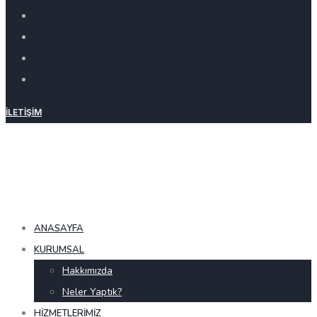
İLETIŞIM
ANASAYFA
KURUMSAL
Hakkımızda
Neler Yaptık?
HIZMETLERIMIZ