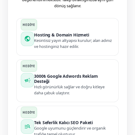
dönüş sağlanır.
Hosting & Domain Hizmeti
public
Kesintisiz yayın altyapısı kurulur; alan adınız
ve hostinginiz hazır edilir.
3000₺ Google Adwords Reklam
campaign
Desteği
Hızlı görünürlük sağlar ve doğru kitleye
daha çabuk ulaştırır.
Tek Seferlik Kalıcı SEO Paketi
manage_search
Google uyumunu güçlendirir ve organik
trafiğe temel oluşturur.