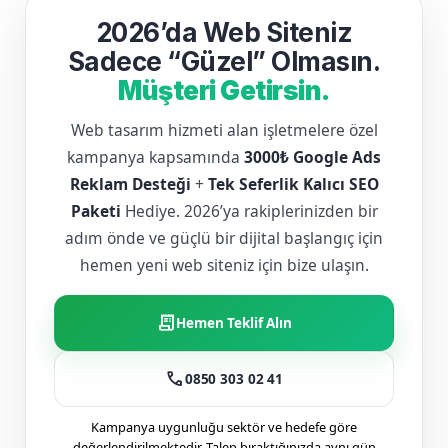
2026’da Web Siteniz
Sadece “Güzel” Olmasın.
Müşteri Getirsin.
Web tasarım hizmeti alan işletmelere özel
kampanya kapsamında
3000₺ Google Ads
Reklam Desteği
+
Tek Seferlik Kalıcı SEO
Paketi
Hediye. 2026’ya rakiplerinizden bir
adım önde ve güçlü bir dijital başlangıç için
hemen yeni web siteniz için bize ulaşın.
receipt_long
Hemen Teklif Alın
call
0850 303 02 41
Kampanya uygunluğu sektör ve hedefe göre
değerlendirilmektedir. Talep bıraktığınızda aynı gün