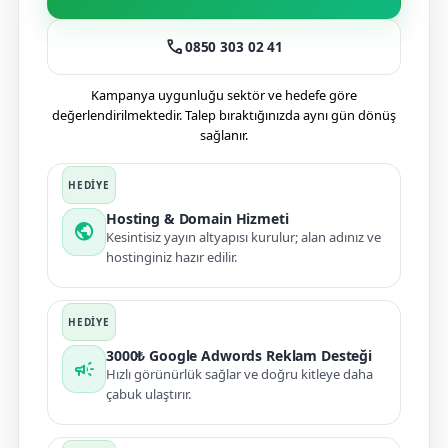
call
0850 303 02 41
Kampanya uygunluğu sektör ve hedefe göre
değerlendirilmektedir. Talep bıraktığınızda aynı gün dönüş
sağlanır.
Hosting & Domain Hizmeti
public
Kesintisiz yayın altyapısı kurulur; alan adınız ve
hostinginiz hazır edilir.
3000₺ Google Adwords Reklam Desteği
campaign
Hızlı görünürlük sağlar ve doğru kitleye daha
çabuk ulaştırır.