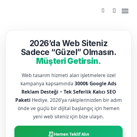
2026’da Web Siteniz
Sadece “Güzel” Olmasın.
Müşteri Getirsin.
Web tasarım hizmeti alan işletmelere özel
kampanya kapsamında
3000₺ Google Ads
Reklam Desteği
+
Tek Seferlik Kalıcı SEO
Paketi
Hediye. 2026’ya rakiplerinizden bir adım
önde ve güçlü bir dijital başlangıç için hemen
yeni web siteniz için bize ulaşın.
receipt_long
Hemen Teklif Alın