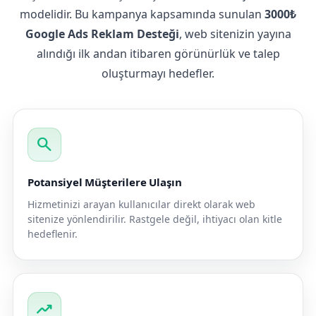
modelidir. Bu kampanya kapsamında sunulan
3000₺
Google Ads Reklam Desteği
, web sitenizin yayına
alındığı ilk andan itibaren görünürlük ve talep
oluşturmayı hedefler.
search
Potansiyel Müşterilere Ulaşın
Hizmetinizi arayan kullanıcılar direkt olarak web
sitenize yönlendirilir. Rastgele değil, ihtiyacı olan kitle
hedeflenir.
trending_up