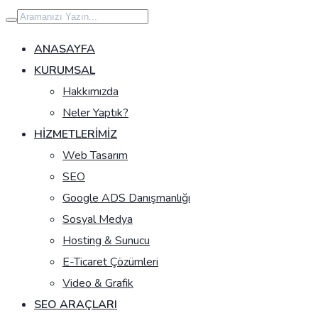
İçeriğe
geç
ANASAYFA
KURUMSAL
Hakkımızda
Neler Yaptık?
HIZMETLERIMIZ
Web Tasarım
SEO
Google ADS Danışmanlığı
Sosyal Medya
Hosting & Sunucu
E-Ticaret Çözümleri
Video & Grafik
SEO ARAÇLARI