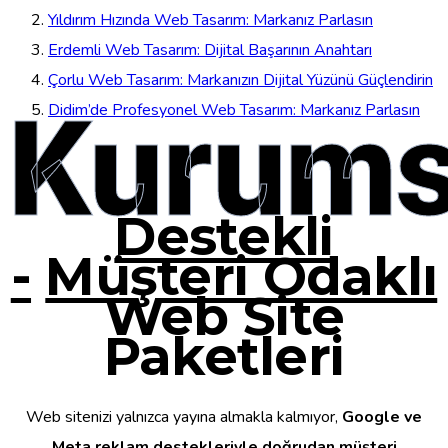
Yıldırım Hızında Web Tasarım: Markanız Parlasın
Erdemli Web Tasarım: Dijital Başarının Anahtarı
Çorlu Web Tasarım: Markanızın Dijital Yüzünü Güçlendirin
Kurums
Didim’de Profesyonel Web Tasarım: Markanız Parlasın
Destekli
-
Müşteri Odaklı
Web Site
Paketleri
Web sitenizi yalnızca yayına almakla kalmıyor,
Google ve
Meta reklam destekleriyle doğrudan müşteri