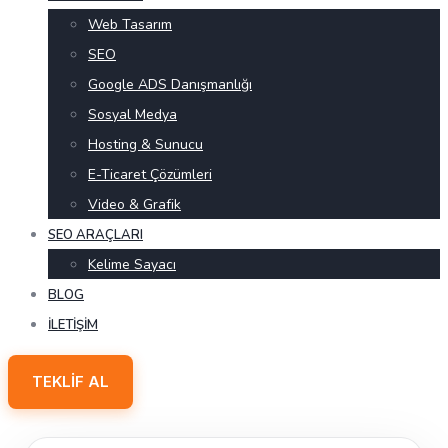
Web Tasarım
SEO
Google ADS Danışmanlığı
Sosyal Medya
Hosting & Sunucu
E-Ticaret Çözümleri
Video & Grafik
SEO ARAÇLARI
Kelime Sayacı
BLOG
İLETIŞIM
TEKLIF AL