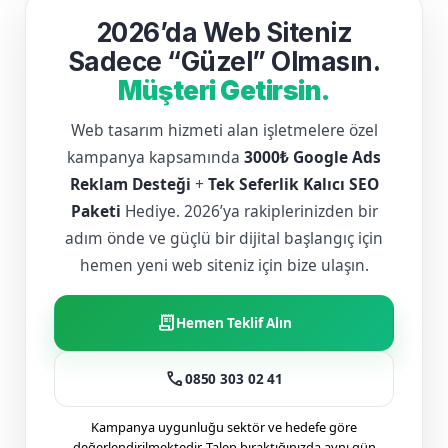
2026’da Web Siteniz
Sadece “Güzel” Olmasın.
Müşteri Getirsin.
Web tasarım hizmeti alan işletmelere özel
kampanya kapsamında
3000₺ Google Ads
Reklam Desteği
+
Tek Seferlik Kalıcı SEO
Paketi
Hediye. 2026’ya rakiplerinizden bir
adım önde ve güçlü bir dijital başlangıç için
hemen yeni web siteniz için bize ulaşın.
receipt_long
Hemen Teklif Alın
call
0850 303 02 41
Kampanya uygunluğu sektör ve hedefe göre
değerlendirilmektedir. Talep bıraktığınızda aynı gün