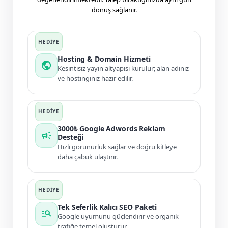
dönüş sağlanır.
Hosting & Domain Hizmeti
public
Kesintisiz yayın altyapısı kurulur; alan adınız
ve hostinginiz hazır edilir.
3000₺ Google Adwords Reklam
campaign
Desteği
Hızlı görünürlük sağlar ve doğru kitleye
daha çabuk ulaştırır.
Tek Seferlik Kalıcı SEO Paketi
manage_search
Google uyumunu güçlendirir ve organik
trafiğe temel oluşturur.