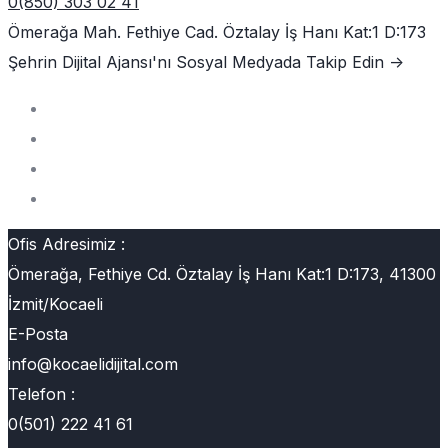
0(850) 303 02 41
Ömerağa Mah. Fethiye Cad. Öztalay İş Hanı Kat:1 D:173
Şehrin Dijital Ajansı'nı
Sosyal Medyada Takip Edin ->
Ofis Adresimiz :
Ömerağa, Fethiye Cd. Öztalay İş Hanı Kat:1 D:173, 41300
İzmit/Kocaeli
E-Posta
info@kocaelidijital.com
Telefon :
0(501) 222 41 61