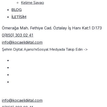
Kelime Sayacı
BLOG
İLETIŞIM
Ömerağa Mah. Fethiye Cad. Öztalay İş Hanı Kat:1 D:173
0(850) 303 02 41
info@kocaelidijital.com
Şehrin Dijital Ajansı'nı
Sosyal Medyada Takip Edin ->
TEKLIF AL
info@kocaelidijital.com