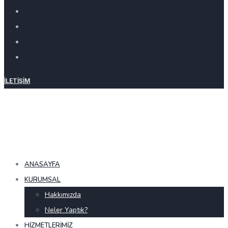
İLETIŞIM
ANASAYFA
KURUMSAL
Hakkımızda
Neler Yaptık?
HIZMETLERIMIZ