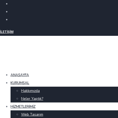
İLETIŞIM
ANASAYFA
KURUMSAL
Hakkımızda
Neler Yaptık?
HIZMETLERIMIZ
Web Tasarım