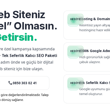
b Siteniz
Hosting & Domain
public
l” Olmasın.
Kesintisiz yayın altya
hostinginiz hazır edili
etirsin.
lere özel kampanya kapsamında
3000₺ Google Adw
campaign
+
Tek Seferlik Kalıcı SEO Paketi
Hızlı görünürlük sağl
 adım önde ve güçlü bir dijital
çabuk ulaştırır.
siteniz için bize ulaşın.
call
Tek Seferlik Kalıcı
0850 303 02 41
manage_search
Google uyumunu güçle
temel oluşturur.
öre değerlendirilmektedir. Talep
n dönüş sağlanır.