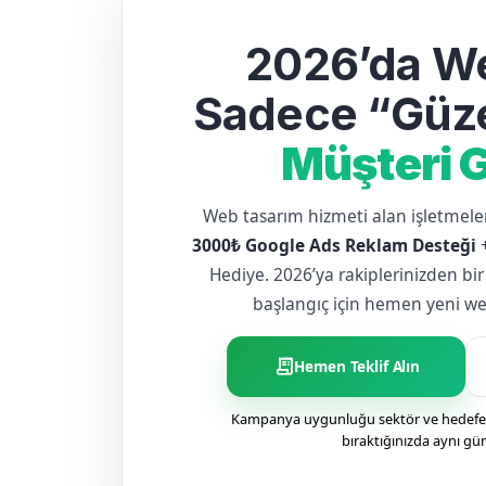
2026’da We
Sadece “Güze
Müşteri G
Web tasarım hizmeti alan işletme
3000₺ Google Ads Reklam Desteği
Hediye. 2026’ya rakiplerinizden bir
başlangıç için hemen yeni web 
receipt_long
Hemen Teklif Alın
Kampanya uygunluğu sektör ve hedefe g
bıraktığınızda aynı gü