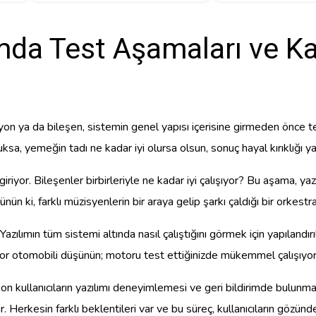
mda Test Aşamaları ve Ka
iyon ya da bileşen, sistemin genel yapısı içerisine girmeden önce te
a, yemeğin tadı ne kadar iyi olursa olsun, sonuç hayal kırıklığı yar
riyor. Bileşenler birbirleriyle ne kadar iyi çalışıyor? Bu aşama, ya
nün ki, farklı müzisyenlerin bir araya gelip şarkı çaldığı bir orkes
zılımın tüm sistemi altında nasıl çalıştığını görmek için yapılandırı
or otomobili düşünün; motoru test ettiğinizde mükemmel çalışıyor o
son kullanıcıların yazılımı deneyimlemesi ve geri bildirimde bulunması 
r. Herkesin farklı beklentileri var ve bu süreç, kullanıcıların gözünd