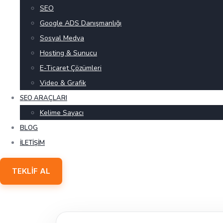
SEO
Google ADS Danışmanlığı
Sosyal Medya
Hosting & Sunucu
E-Ticaret Çözümleri
Video & Grafik
SEO ARAÇLARI
Kelime Sayacı
BLOG
İLETIŞIM
TEKLIF AL