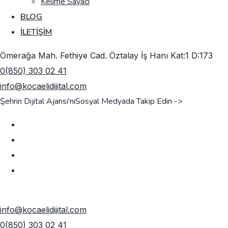
Kelime Sayacı
BLOG
İLETIŞIM
Ömerağa Mah. Fethiye Cad. Öztalay İş Hanı Kat:1 D:173
0(850) 303 02 41
info@kocaelidijital.com
Şehrin Dijital Ajansı'nı
Sosyal Medyada Takip Edin ->
TEKLIF AL
info@kocaelidijital.com
0(850) 303 02 41