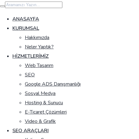
İçeriğe
geç
ANASAYFA
KURUMSAL
Hakkımızda
Neler Yaptık?
HIZMETLERIMIZ
Web Tasarım
SEO
Google ADS Danışmanlığı
Sosyal Medya
Hosting & Sunucu
E-Ticaret Çözümleri
Video & Grafik
SEO ARAÇLARI