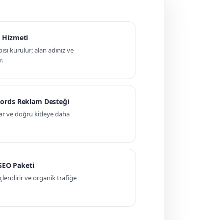
 Hizmeti
pısı kurulur; alan adınız ve
r.
ords Reklam Desteği
ar ve doğru kitleye daha
 SEO Paketi
ndirir ve organik trafiğe