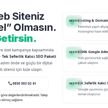
b Siteniz
Hosting & Domain
public
l” Olmasın.
Kesintisiz yayın altya
hostinginiz hazır edili
etirsin.
lere özel kampanya kapsamında
3000₺ Google Adw
campaign
+
Tek Seferlik Kalıcı SEO Paketi
Hızlı görünürlük sağl
 adım önde ve güçlü bir dijital
çabuk ulaştırır.
siteniz için bize ulaşın.
call
Tek Seferlik Kalıcı
0850 303 02 41
manage_search
Google uyumunu güçle
temel oluşturur.
öre değerlendirilmektedir. Talep
n dönüş sağlanır.