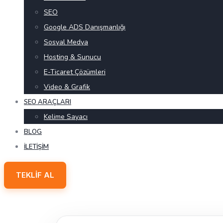
SEO
Google ADS Danışmanlığı
Sosyal Medya
Hosting & Sunucu
E-Ticaret Çözümleri
Video & Grafik
SEO ARAÇLARI
Kelime Sayacı
BLOG
İLETIŞIM
TEKLIF AL