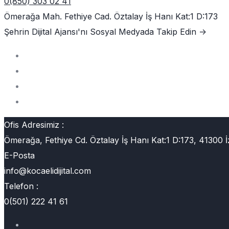
0(850) 303 02 41
Ömerağa Mah. Fethiye Cad. Öztalay İş Hanı Kat:1 D:173
Şehrin Dijital Ajansı'nı
Sosyal Medyada Takip Edin ->
Ofis Adresimiz :
Ömerağa, Fethiye Cd. Öztalay İş Hanı Kat:1 D:173, 41300 İ
E-Posta
info@kocaelidijital.com
Telefon :
0(501) 222 41 61