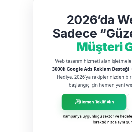
2026’da We
Sadece “Güze
Müşteri G
Web tasarım hizmeti alan işletme
3000₺ Google Ads Reklam Desteği
Hediye. 2026’ya rakiplerinizden bir
başlangıç için hemen yeni web 
receipt_long
Hemen Teklif Alın
Kampanya uygunluğu sektör ve hedefe g
bıraktığınızda aynı gü