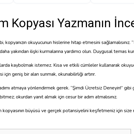
m Kopyası Yazmanın İncel
ibi, kopyanızın okuyucunun hislerine hitap etmesini sağlamalısınız.
aha yakından ilişki kurmalarına yardımcı olun. Duygusal temas kurdu
rda kaybolmak istemez. Kısa ve etkili cümleler kullanarak okuyucun
için geniş bir alan sunmak, okunabilirliği artırır.
 adımı atmaya yönlendirmek gerek. “Şimdi Ücretsiz Deneyin!” gibi g
tmez; okurdan yanıt almak için cesur bir adım atmalısınız.
 kopyasının büyüsü ve gerçek potansiyelini keşfetmeniz için size r