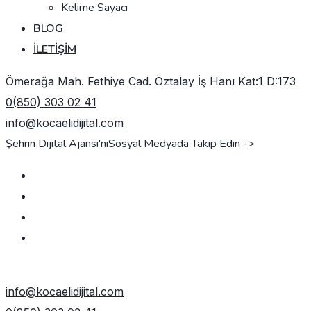
Kelime Sayacı
BLOG
İLETIŞIM
Ömerağa Mah. Fethiye Cad. Öztalay İş Hanı Kat:1 D:173
0(850) 303 02 41
info@kocaelidijital.com
Şehrin Dijital Ajansı'nı
Sosyal Medyada Takip Edin ->
TEKLIF AL
info@kocaelidijital.com