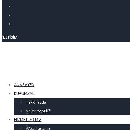
İLETIŞIM
ANASAYFA
KURUMSAL
Hakkımızda
Neler Yaptık?
HIZMETLERIMIZ
Web Tasarım