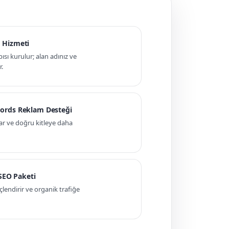
 Hizmeti
pısı kurulur; alan adınız ve
r.
ords Reklam Desteği
ar ve doğru kitleye daha
 SEO Paketi
ndirir ve organik trafiğe