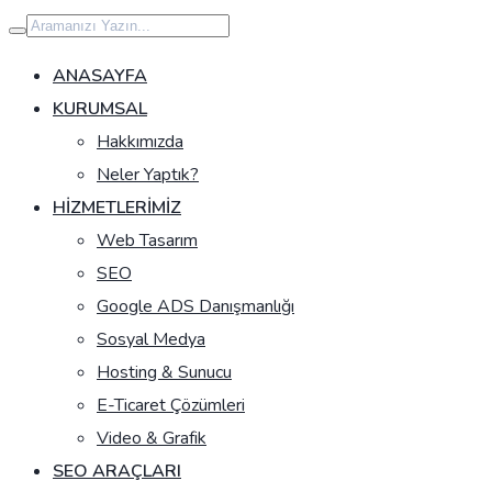
İçeriğe
geç
ANASAYFA
KURUMSAL
Hakkımızda
Neler Yaptık?
HIZMETLERIMIZ
Web Tasarım
SEO
Google ADS Danışmanlığı
Sosyal Medya
Hosting & Sunucu
E-Ticaret Çözümleri
Video & Grafik
SEO ARAÇLARI