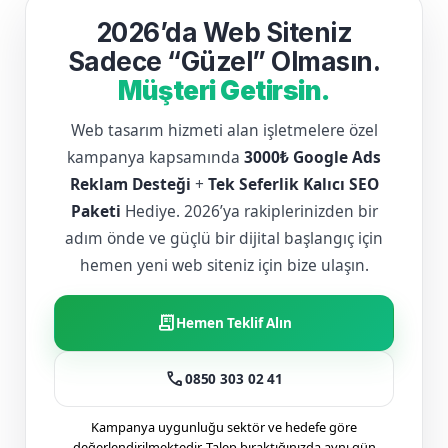
2026’da Web Siteniz
Sadece “Güzel” Olmasın.
Müşteri Getirsin.
Web tasarım hizmeti alan işletmelere özel
kampanya kapsamında
3000₺ Google Ads
Reklam Desteği
+
Tek Seferlik Kalıcı SEO
Paketi
Hediye. 2026’ya rakiplerinizden bir
adım önde ve güçlü bir dijital başlangıç için
hemen yeni web siteniz için bize ulaşın.
receipt_long
Hemen Teklif Alın
call
0850 303 02 41
Kampanya uygunluğu sektör ve hedefe göre
değerlendirilmektedir. Talep bıraktığınızda aynı gün