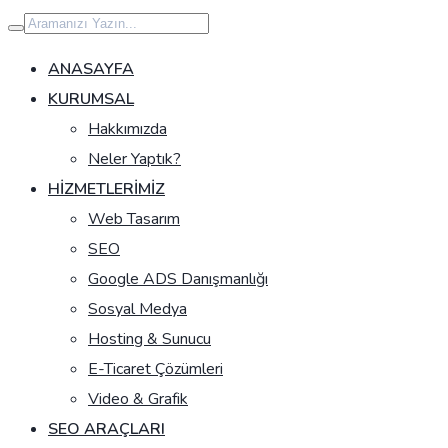
İçeriğe
geç
ANASAYFA
KURUMSAL
Hakkımızda
Neler Yaptık?
HIZMETLERIMIZ
Web Tasarım
SEO
Google ADS Danışmanlığı
Sosyal Medya
Hosting & Sunucu
E-Ticaret Çözümleri
Video & Grafik
SEO ARAÇLARI