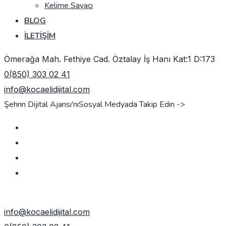
Kelime Sayacı
BLOG
İLETIŞIM
Ömerağa Mah. Fethiye Cad. Öztalay İş Hanı Kat:1 D:173
0(850) 303 02 41
info@kocaelidijital.com
Şehrin Dijital Ajansı'nı
Sosyal Medyada Takip Edin ->
TEKLIF AL
info@kocaelidijital.com