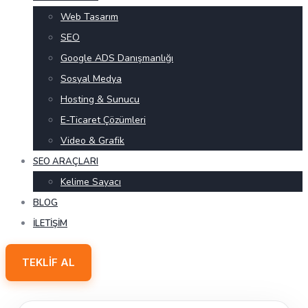
Web Tasarım
SEO
Google ADS Danışmanlığı
Sosyal Medya
Hosting & Sunucu
E-Ticaret Çözümleri
Video & Grafik
SEO ARAÇLARI
Kelime Sayacı
BLOG
İLETIŞIM
TEKLIF AL