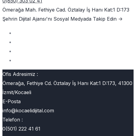
0(850) 303 02 41
Ömerağa Mah. Fethiye Cad. Öztalay İş Hanı Kat:1 D:173
Şehrin Dijital Ajansı'nı
Sosyal Medyada Takip Edin ->
Ofis Adresimiz :
Ömerağa, Fethiye Cd. Öztalay İş Hanı Kat:1 D:173, 41300
İzmit/Kocaeli
E-Posta
info@kocaelidijital.com
Telefon :
0(501) 222 41 61