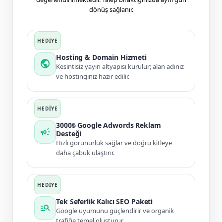
dönüş sağlanır.
Hosting & Domain Hizmeti
public
Kesintisiz yayın altyapısı kurulur; alan adınız
ve hostinginiz hazır edilir.
3000₺ Google Adwords Reklam
campaign
Desteği
Hızlı görünürlük sağlar ve doğru kitleye
daha çabuk ulaştırır.
Tek Seferlik Kalıcı SEO Paketi
manage_search
Google uyumunu güçlendirir ve organik
trafiğe temel oluşturur.