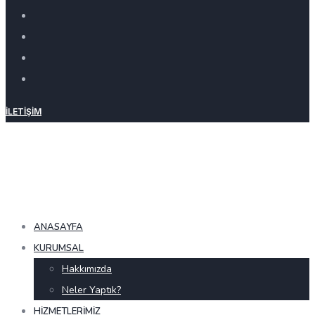
İLETIŞIM
ANASAYFA
KURUMSAL
Hakkımızda
Neler Yaptık?
HIZMETLERIMIZ