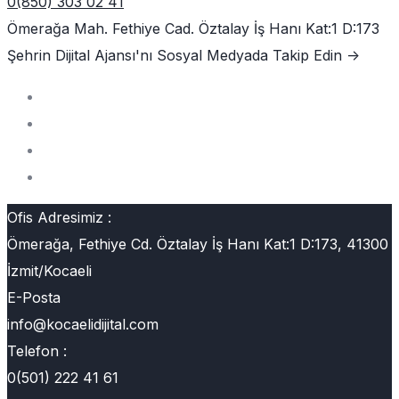
0(850) 303 02 41
Ömerağa Mah. Fethiye Cad. Öztalay İş Hanı Kat:1 D:173
Şehrin Dijital Ajansı'nı
Sosyal Medyada Takip Edin ->
Ofis Adresimiz :
Ömerağa, Fethiye Cd. Öztalay İş Hanı Kat:1 D:173, 41300
İzmit/Kocaeli
E-Posta
info@kocaelidijital.com
Telefon :
0(501) 222 41 61