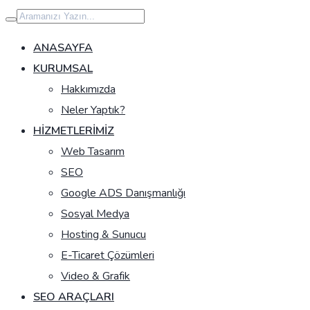
İçeriğe
geç
ANASAYFA
KURUMSAL
Hakkımızda
Neler Yaptık?
HIZMETLERIMIZ
Web Tasarım
SEO
Google ADS Danışmanlığı
Sosyal Medya
Hosting & Sunucu
E-Ticaret Çözümleri
Video & Grafik
SEO ARAÇLARI