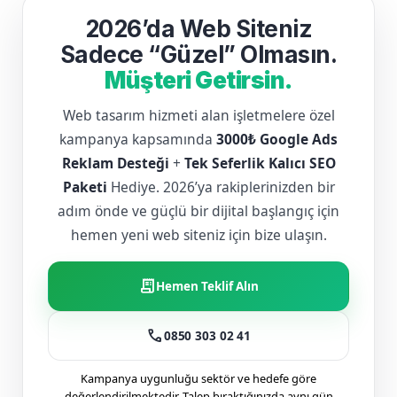
2026’da Web Siteniz
Sadece “Güzel” Olmasın.
Müşteri Getirsin.
Web tasarım hizmeti alan işletmelere özel
kampanya kapsamında
3000₺ Google Ads
Reklam Desteği
+
Tek Seferlik Kalıcı SEO
Paketi
Hediye. 2026’ya rakiplerinizden bir
adım önde ve güçlü bir dijital başlangıç için
hemen yeni web siteniz için bize ulaşın.
receipt_long
Hemen Teklif Alın
call
0850 303 02 41
Kampanya uygunluğu sektör ve hedefe göre
değerlendirilmektedir. Talep bıraktığınızda aynı gün