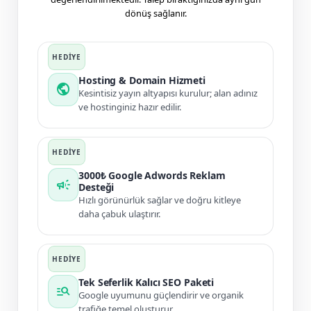
dönüş sağlanır.
Hosting & Domain Hizmeti
public
Kesintisiz yayın altyapısı kurulur; alan adınız
ve hostinginiz hazır edilir.
3000₺ Google Adwords Reklam
campaign
Desteği
Hızlı görünürlük sağlar ve doğru kitleye
daha çabuk ulaştırır.
Tek Seferlik Kalıcı SEO Paketi
manage_search
Google uyumunu güçlendirir ve organik
trafiğe temel oluşturur.