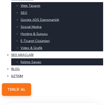
Web Tasarım
SEO
Google ADS Danışmanlığı
Sosyal Medya
Hosting & Sunucu
E-Ticaret Çözümleri
Video & Grafik
SEO ARAÇLARI
Kelime Sayacı
BLOG
İLETIŞIM
TEKLIF AL