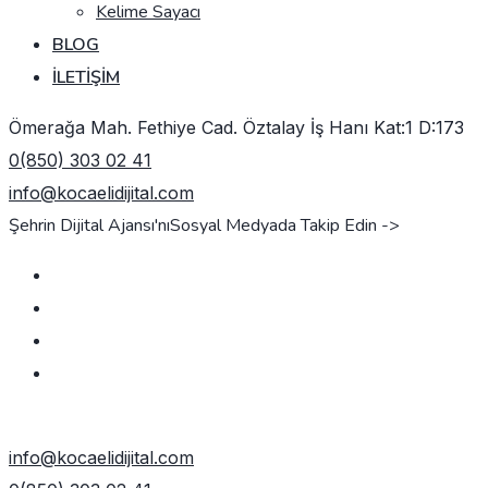
Kelime Sayacı
BLOG
İLETIŞIM
Ömerağa Mah. Fethiye Cad. Öztalay İş Hanı Kat:1 D:173
0(850) 303 02 41
info@kocaelidijital.com
Şehrin Dijital Ajansı'nı
Sosyal Medyada Takip Edin ->
TEKLIF AL
info@kocaelidijital.com