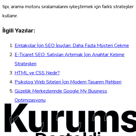
tipi, arama motoru sıralamalarını iyileştirmek için farklı stratejiler
kullanır.
İlgili Yazılar:
Emlakçılar İçin SEO İpuçları: Daha Fazla Müşteri Çekme
E-Ticaret SEO: Satışları Artırmak İçin Anahtar Kelime
Stratejileri
HTML ve CSS Nedir?
Psikolog Web Siteleri İçin Modern Tasarım Rehberi
Güzellik Merkezlerinde Google My Business
Kurums
Optimizasyonu