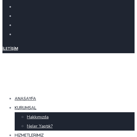
İLETIŞIM
ANASAYFA
KURUMSAL
Hakkımızda
Neler Yaptık?
HIZMETLERIMIZ