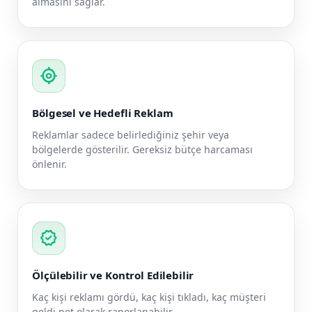
almasını sağlar.
my_location
Bölgesel ve Hedefli Reklam
Reklamlar sadece belirlediğiniz şehir veya
bölgelerde gösterilir. Gereksiz bütçe harcaması
önlenir.
verified
Ölçülebilir ve Kontrol Edilebilir
Kaç kişi reklamı gördü, kaç kişi tıkladı, kaç müşteri
geldi net olarak raporlanabilir.