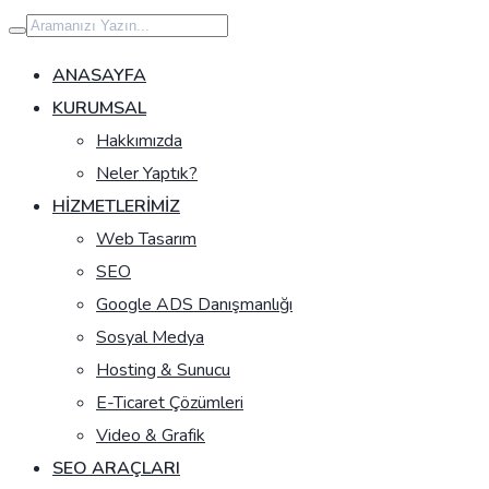
İçeriğe
geç
ANASAYFA
KURUMSAL
Hakkımızda
Neler Yaptık?
HIZMETLERIMIZ
Web Tasarım
SEO
Google ADS Danışmanlığı
Sosyal Medya
Hosting & Sunucu
E-Ticaret Çözümleri
Video & Grafik
SEO ARAÇLARI