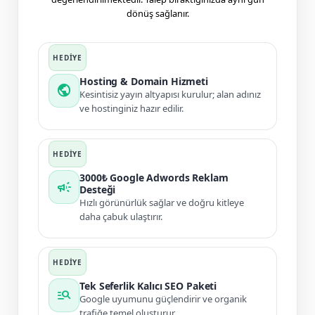
dönüş sağlanır.
Hosting & Domain Hizmeti
public
Kesintisiz yayın altyapısı kurulur; alan adınız
ve hostinginiz hazır edilir.
3000₺ Google Adwords Reklam
campaign
Desteği
Hızlı görünürlük sağlar ve doğru kitleye
daha çabuk ulaştırır.
Tek Seferlik Kalıcı SEO Paketi
manage_search
Google uyumunu güçlendirir ve organik
trafiğe temel oluşturur.