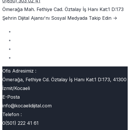
0(850) 303 02 41
Ömerağa Mah. Fethiye Cad. Öztalay İş Hanı Kat:1 D:173
Şehrin Dijital Ajansı'nı
Sosyal Medyada Takip Edin ->
Ofis Adresimiz :
Ömerağa, Fethiye Cd. Öztalay İş Hanı Kat:1 D:173, 41300
İzmit/Kocaeli
E-Posta
info@kocaelidijital.com
Telefon :
0(501) 222 41 61