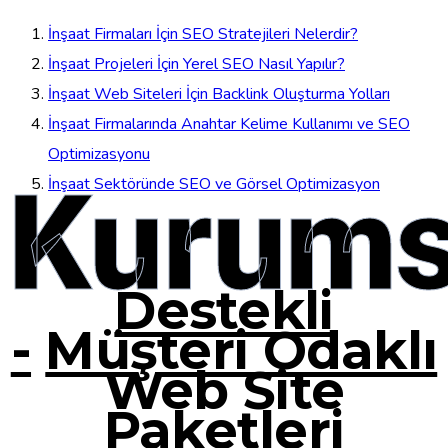
İnşaat Firmaları İçin SEO Stratejileri Nelerdir?
İnşaat Projeleri İçin Yerel SEO Nasıl Yapılır?
İnşaat Web Siteleri İçin Backlink Oluşturma Yolları
İnşaat Firmalarında Anahtar Kelime Kullanımı ve SEO
Optimizasyonu
Kurums
İnşaat Sektöründe SEO ve Görsel Optimizasyon
Destekli
-
Müşteri Odaklı
Web Site
Paketleri