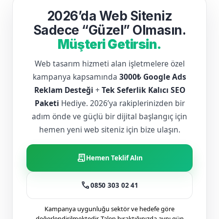
2026’da Web Siteniz
Sadece “Güzel” Olmasın.
Müşteri Getirsin.
Web tasarım hizmeti alan işletmelere özel
kampanya kapsamında
3000₺ Google Ads
Reklam Desteği
+
Tek Seferlik Kalıcı SEO
Paketi
Hediye. 2026’ya rakiplerinizden bir
adım önde ve güçlü bir dijital başlangıç için
hemen yeni web siteniz için bize ulaşın.
receipt_long
Hemen Teklif Alın
call
0850 303 02 41
Kampanya uygunluğu sektör ve hedefe göre
değerlendirilmektedir. Talep bıraktığınızda aynı gün