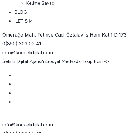
Kelime Sayacı
BLOG
İLETIŞIM
Ömerağa Mah. Fethiye Cad. Öztalay İş Hanı Kat:1 D:173
0(850) 303 02 41
info@kocaelidijital.com
Şehrin Dijital Ajansı'nı
Sosyal Medyada Takip Edin ->
TEKLIF AL
info@kocaelidijital.com