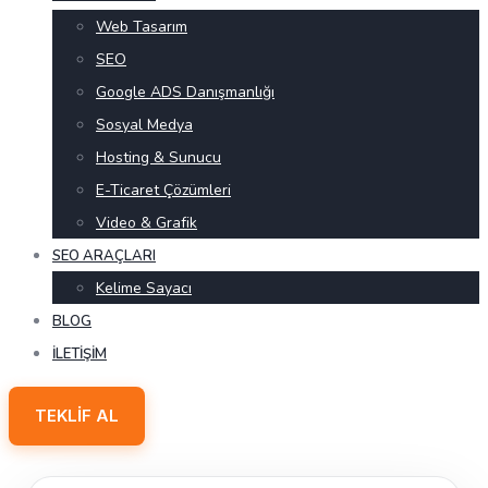
Web Tasarım
SEO
Google ADS Danışmanlığı
Sosyal Medya
Hosting & Sunucu
E-Ticaret Çözümleri
Video & Grafik
SEO ARAÇLARI
Kelime Sayacı
BLOG
İLETIŞIM
TEKLIF AL