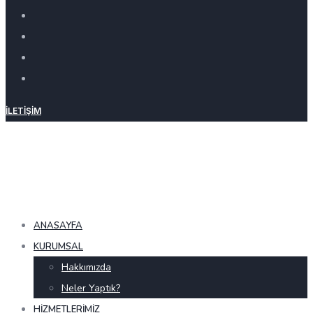
İLETIŞIM
ANASAYFA
KURUMSAL
Hakkımızda
Neler Yaptık?
HIZMETLERIMIZ