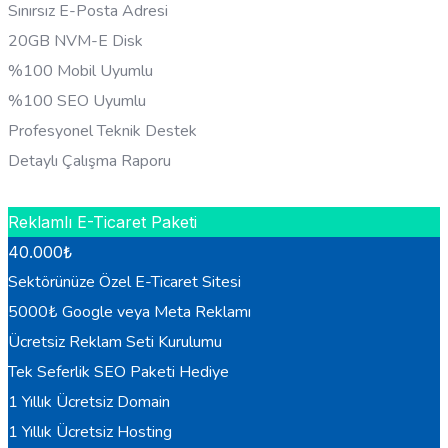
Sınırsız E-Posta Adresi
20GB NVM-E Disk
%100 Mobil Uyumlu
%100 SEO Uyumlu
Profesyonel Teknik Destek
Detaylı Çalışma Raporu
HEMEN BILGI AL
Reklamlı E-Ticaret Paketi
40.000
₺
Sektörünüze Özel E-Ticaret Sitesi
5000₺ Google veya Meta Reklamı
Ücretsiz Reklam Seti Kurulumu
Tek Seferlik SEO Paketi Hediye
1 Yıllık Ücretsiz Domain
1 Yıllık Ücretsiz Hosting