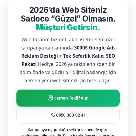
2026’da Web Siteniz
Sadece “Güzel” Olmasın.
Müşteri Getirsin.
Web tasarım hizmeti alan işletmelere özel
kampanya kapsamında
3000₺ Google Ads
Reklam Desteği
+
Tek Seferlik Kalıcı SEO
Paketi
Hediye. 2026’ya rakiplerinizden bir
adım önde ve güçlü bir dijital başlangıç için
hemen yeni web siteniz için bize ulaşın.
receipt_long
Hemen Teklif Alın
call
0850 303 02 41
Kampanya uygunluğu sektör ve hedefe göre
değerlendirilmektedir. Talep bıraktığınızda aynı gün