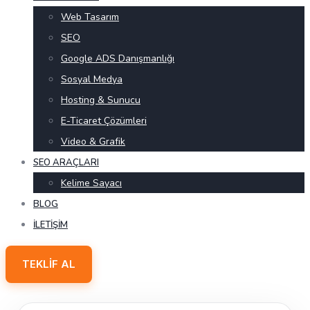
Web Tasarım
SEO
Google ADS Danışmanlığı
Sosyal Medya
Hosting & Sunucu
E-Ticaret Çözümleri
Video & Grafik
SEO ARAÇLARI
Kelime Sayacı
BLOG
İLETIŞIM
TEKLIF AL