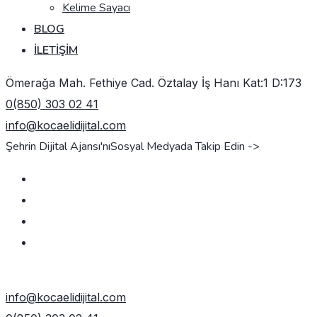
Kelime Sayacı
BLOG
İLETIŞIM
Ömerağa Mah. Fethiye Cad. Öztalay İş Hanı Kat:1 D:173
0(850) 303 02 41
info@kocaelidijital.com
Şehrin Dijital Ajansı'nı
Sosyal Medyada Takip Edin ->
TEKLIF AL
info@kocaelidijital.com