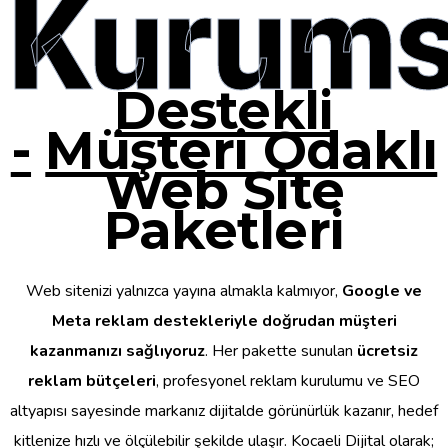
Kurums
Destekli
-
Müşteri Odaklı
Web Site
Paketleri
Web sitenizi yalnızca yayına almakla kalmıyor,
Google ve
Meta reklam destekleriyle doğrudan müşteri
kazanmanızı sağlıyoruz
. Her pakette sunulan
ücretsiz
reklam bütçeleri
, profesyonel reklam kurulumu ve SEO
altyapısı sayesinde markanız dijitalde görünürlük kazanır, hedef
kitlenize hızlı ve ölçülebilir şekilde ulaşır. Kocaeli Dijital olarak;