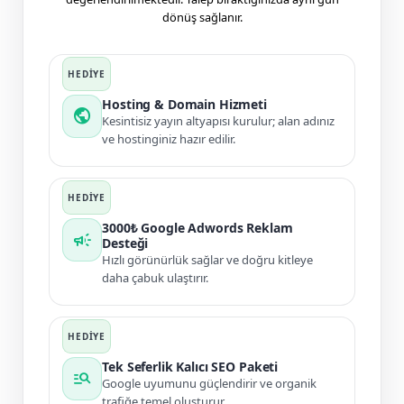
dönüş sağlanır.
Hosting & Domain Hizmeti
public
Kesintisiz yayın altyapısı kurulur; alan adınız
ve hostinginiz hazır edilir.
3000₺ Google Adwords Reklam
campaign
Desteği
Hızlı görünürlük sağlar ve doğru kitleye
daha çabuk ulaştırır.
Tek Seferlik Kalıcı SEO Paketi
manage_search
Google uyumunu güçlendirir ve organik
trafiğe temel oluşturur.