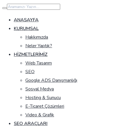
İçeriğe
geç
ANASAYFA
KURUMSAL
Hakkımızda
Neler Yaptık?
HIZMETLERIMIZ
Web Tasarım
SEO
Google ADS Danışmanlığı
Sosyal Medya
Hosting & Sunucu
E-Ticaret Çözümleri
Video & Grafik
SEO ARAÇLARI