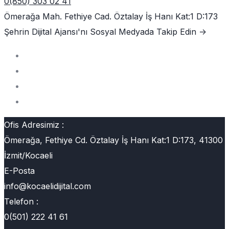
0(850) 303 02 41
Ömerağa Mah. Fethiye Cad. Öztalay İş Hanı Kat:1 D:173
Şehrin Dijital Ajansı'nı
Sosyal Medyada Takip Edin ->
Ofis Adresimiz :
Ömerağa, Fethiye Cd. Öztalay İş Hanı Kat:1 D:173, 41300
İzmit/Kocaeli
E-Posta
info@kocaelidijital.com
Telefon :
0(501) 222 41 61