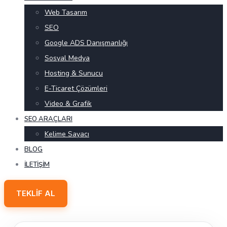
Web Tasarım
SEO
Google ADS Danışmanlığı
Sosyal Medya
Hosting & Sunucu
E-Ticaret Çözümleri
Video & Grafik
SEO ARAÇLARI
Kelime Sayacı
BLOG
İLETIŞIM
TEKLIF AL