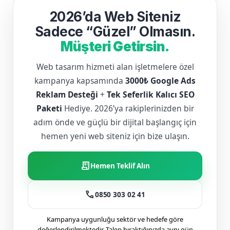
2026’da Web Siteniz
Sadece “Güzel” Olmasın.
Müşteri Getirsin.
Web tasarım hizmeti alan işletmelere özel
kampanya kapsamında
3000₺ Google Ads
Reklam Desteği
+
Tek Seferlik Kalıcı SEO
Paketi
Hediye. 2026’ya rakiplerinizden bir
adım önde ve güçlü bir dijital başlangıç için
hemen yeni web siteniz için bize ulaşın.
receipt_long
Hemen Teklif Alın
call
0850 303 02 41
Kampanya uygunluğu sektör ve hedefe göre
değerlendirilmektedir. Talep bıraktığınızda aynı gün