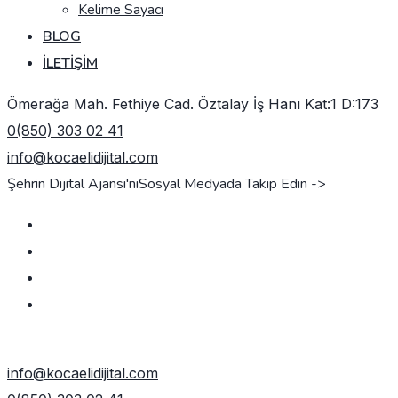
Kelime Sayacı
BLOG
İLETIŞIM
Ömerağa Mah. Fethiye Cad. Öztalay İş Hanı Kat:1 D:173
0(850) 303 02 41
info@kocaelidijital.com
Şehrin Dijital Ajansı'nı
Sosyal Medyada Takip Edin ->
TEKLIF AL
info@kocaelidijital.com