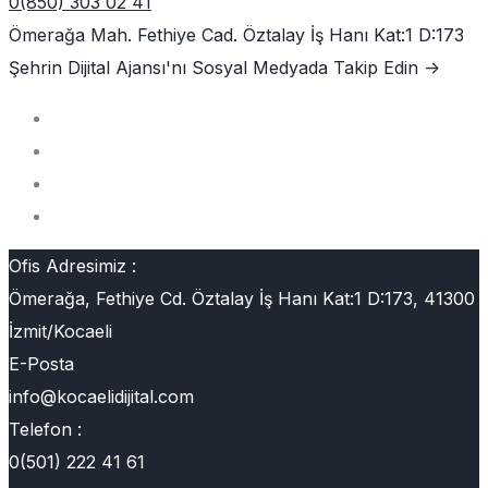
0(850) 303 02 41
Ömerağa Mah. Fethiye Cad. Öztalay İş Hanı Kat:1 D:173
Şehrin Dijital Ajansı'nı
Sosyal Medyada Takip Edin ->
Ofis Adresimiz :
Ömerağa, Fethiye Cd. Öztalay İş Hanı Kat:1 D:173, 41300
İzmit/Kocaeli
E-Posta
info@kocaelidijital.com
Telefon :
0(501) 222 41 61