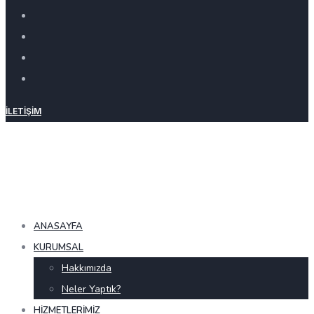
İLETIŞIM
ANASAYFA
KURUMSAL
Hakkımızda
Neler Yaptık?
HIZMETLERIMIZ