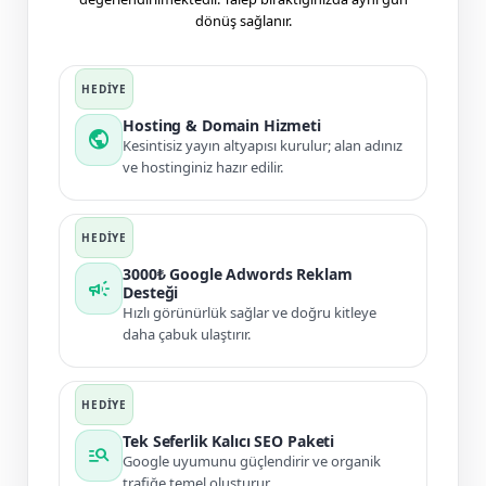
dönüş sağlanır.
Hosting & Domain Hizmeti
public
Kesintisiz yayın altyapısı kurulur; alan adınız
ve hostinginiz hazır edilir.
3000₺ Google Adwords Reklam
campaign
Desteği
Hızlı görünürlük sağlar ve doğru kitleye
daha çabuk ulaştırır.
Tek Seferlik Kalıcı SEO Paketi
manage_search
Google uyumunu güçlendirir ve organik
trafiğe temel oluşturur.