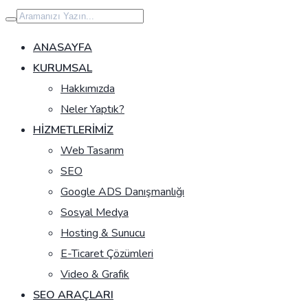
İçeriğe
geç
ANASAYFA
KURUMSAL
Hakkımızda
Neler Yaptık?
HIZMETLERIMIZ
Web Tasarım
SEO
Google ADS Danışmanlığı
Sosyal Medya
Hosting & Sunucu
E-Ticaret Çözümleri
Video & Grafik
SEO ARAÇLARI