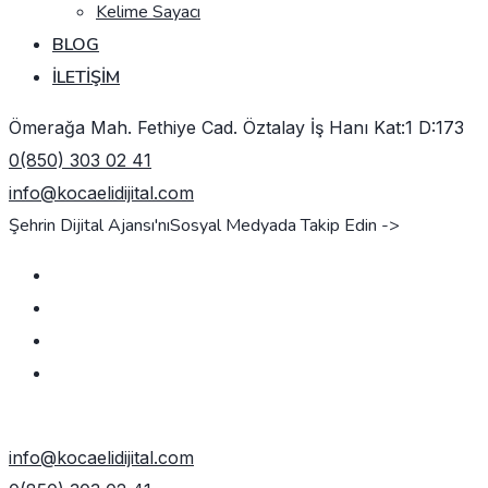
Kelime Sayacı
BLOG
İLETIŞIM
Ömerağa Mah. Fethiye Cad. Öztalay İş Hanı Kat:1 D:173
0(850) 303 02 41
info@kocaelidijital.com
Şehrin Dijital Ajansı'nı
Sosyal Medyada Takip Edin ->
TEKLIF AL
info@kocaelidijital.com