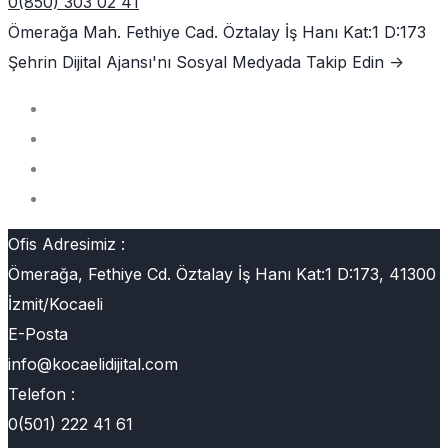
0(850) 303 02 41
Ömerağa Mah. Fethiye Cad. Öztalay İş Hanı Kat:1 D:173
Şehrin Dijital Ajansı'nı
Sosyal Medyada Takip Edin ->
Ofis Adresimiz :
Ömerağa, Fethiye Cd. Öztalay İş Hanı Kat:1 D:173, 41300
İzmit/Kocaeli
E-Posta
info@kocaelidijital.com
Telefon :
0(501) 222 41 61