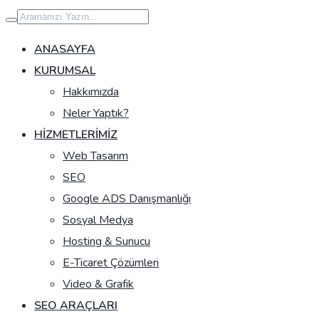
İçeriğe
geç
ANASAYFA
KURUMSAL
Hakkımızda
Neler Yaptık?
HIZMETLERIMIZ
Web Tasarım
SEO
Google ADS Danışmanlığı
Sosyal Medya
Hosting & Sunucu
E-Ticaret Çözümleri
Video & Grafik
SEO ARAÇLARI