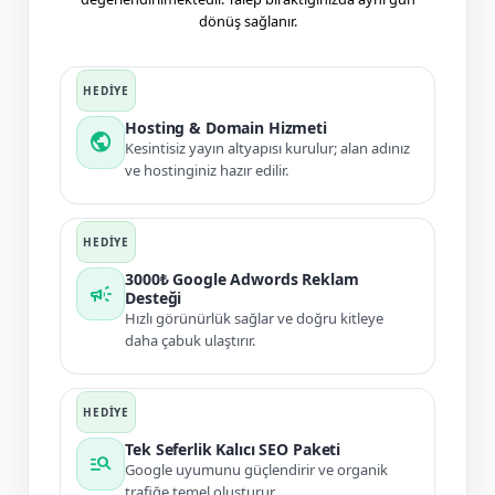
dönüş sağlanır.
Hosting & Domain Hizmeti
public
Kesintisiz yayın altyapısı kurulur; alan adınız
ve hostinginiz hazır edilir.
3000₺ Google Adwords Reklam
campaign
Desteği
Hızlı görünürlük sağlar ve doğru kitleye
daha çabuk ulaştırır.
Tek Seferlik Kalıcı SEO Paketi
manage_search
Google uyumunu güçlendirir ve organik
trafiğe temel oluşturur.