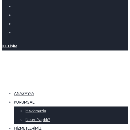
İLETIŞIM
ANASAYFA
KURUMSAL
Hakkımızda
Neler Yaptık?
HIZMETLERIMIZ