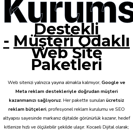
Kurums
Destekli
-
Müşteri Odaklı
Web Site
Paketleri
Web sitenizi yalnızca yayına almakla kalmıyor,
Google ve
Meta reklam destekleriyle doğrudan müşteri
kazanmanızı sağlıyoruz
. Her pakette sunulan
ücretsiz
reklam bütçeleri
, profesyonel reklam kurulumu ve SEO
altyapısı sayesinde markanız dijitalde görünürlük kazanır, hedef
kitlenize hızlı ve ölçülebilir şekilde ulaşır. Kocaeli Dijital olarak;