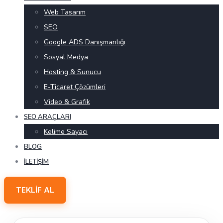
Web Tasarım
SEO
Google ADS Danışmanlığı
Sosyal Medya
Hosting & Sunucu
E-Ticaret Çözümleri
Video & Grafik
SEO ARAÇLARI
Kelime Sayacı
BLOG
İLETIŞIM
TEKLIF AL