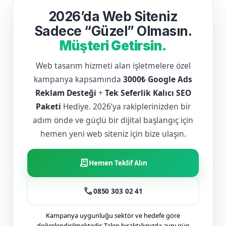
2026’da Web Siteniz
Sadece “Güzel” Olmasın.
Müşteri Getirsin.
Web tasarım hizmeti alan işletmelere özel
kampanya kapsamında
3000₺ Google Ads
Reklam Desteği
+
Tek Seferlik Kalıcı SEO
Paketi
Hediye. 2026’ya rakiplerinizden bir
adım önde ve güçlü bir dijital başlangıç için
hemen yeni web siteniz için bize ulaşın.
receipt_long
Hemen Teklif Alın
call
0850 303 02 41
Kampanya uygunluğu sektör ve hedefe göre
değerlendirilmektedir. Talep bıraktığınızda aynı gün