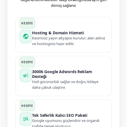
dönüş sağlanır.
Hosting & Domain Hizmeti
public
Kesintisiz yayın altyapısı kurulur; alan adınız
ve hostinginiz hazır edilir.
3000₺ Google Adwords Reklam
campaign
Desteği
Hızlı görünürlük sağlar ve doğru kitleye
daha çabuk ulaştırır.
Tek Seferlik Kalıcı SEO Paketi
manage_search
Google uyumunu güçlendirir ve organik
trafiğe temel oluşturur.