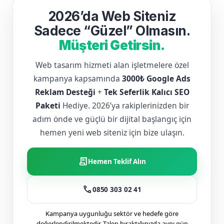
2026’da Web Siteniz
Sadece “Güzel” Olmasın.
Müşteri Getirsin.
Web tasarım hizmeti alan işletmelere özel
kampanya kapsamında
3000₺ Google Ads
Reklam Desteği
+
Tek Seferlik Kalıcı SEO
Paketi
Hediye. 2026’ya rakiplerinizden bir
adım önde ve güçlü bir dijital başlangıç için
hemen yeni web siteniz için bize ulaşın.
receipt_long
Hemen Teklif Alın
call
0850 303 02 41
Kampanya uygunluğu sektör ve hedefe göre
değerlendirilmektedir. Talep bıraktığınızda aynı gün