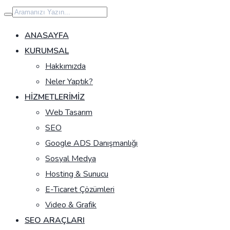
İçeriğe
geç
ANASAYFA
KURUMSAL
Hakkımızda
Neler Yaptık?
HIZMETLERIMIZ
Web Tasarım
SEO
Google ADS Danışmanlığı
Sosyal Medya
Hosting & Sunucu
E-Ticaret Çözümleri
Video & Grafik
SEO ARAÇLARI