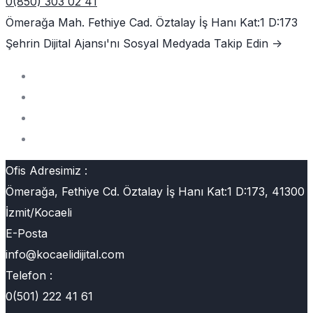
0(850) 303 02 41
Ömerağa Mah. Fethiye Cad. Öztalay İş Hanı Kat:1 D:173
Şehrin Dijital Ajansı'nı
Sosyal Medyada Takip Edin ->
Ofis Adresimiz :
Ömerağa, Fethiye Cd. Öztalay İş Hanı Kat:1 D:173, 41300
İzmit/Kocaeli
E-Posta
info@kocaelidijital.com
Telefon :
0(501) 222 41 61