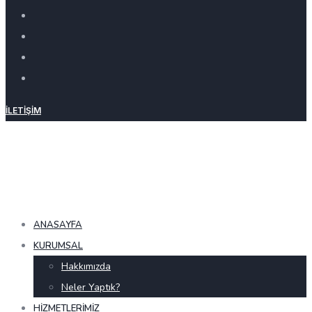
İLETIŞIM
ANASAYFA
KURUMSAL
Hakkımızda
Neler Yaptık?
HIZMETLERIMIZ