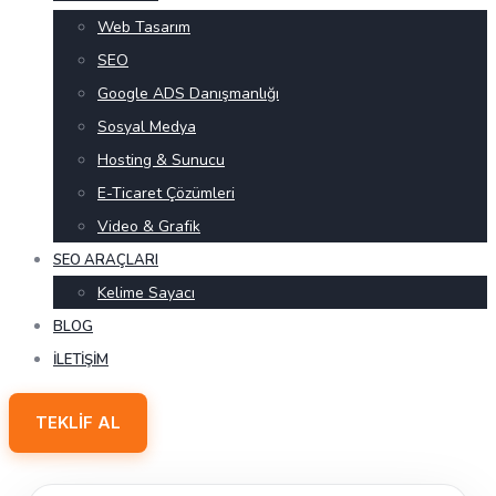
Web Tasarım
SEO
Google ADS Danışmanlığı
Sosyal Medya
Hosting & Sunucu
E-Ticaret Çözümleri
Video & Grafik
SEO ARAÇLARI
Kelime Sayacı
BLOG
İLETIŞIM
TEKLIF AL