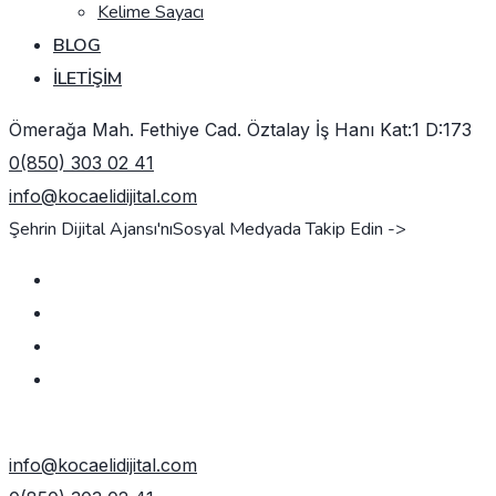
Kelime Sayacı
BLOG
İLETIŞIM
Ömerağa Mah. Fethiye Cad. Öztalay İş Hanı Kat:1 D:173
0(850) 303 02 41
info@kocaelidijital.com
Şehrin Dijital Ajansı'nı
Sosyal Medyada Takip Edin ->
TEKLIF AL
info@kocaelidijital.com