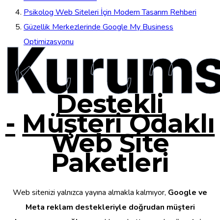
Psikolog Web Siteleri İçin Modern Tasarım Rehberi
Güzellik Merkezlerinde Google My Business
Kurums
Optimizasyonu
Destekli
-
Müşteri Odaklı
Web Site
Paketleri
Web sitenizi yalnızca yayına almakla kalmıyor,
Google ve
Meta reklam destekleriyle doğrudan müşteri