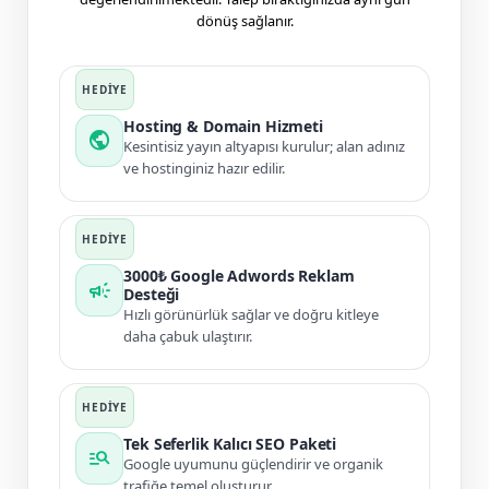
dönüş sağlanır.
Hosting & Domain Hizmeti
public
Kesintisiz yayın altyapısı kurulur; alan adınız
ve hostinginiz hazır edilir.
3000₺ Google Adwords Reklam
campaign
Desteği
Hızlı görünürlük sağlar ve doğru kitleye
daha çabuk ulaştırır.
Tek Seferlik Kalıcı SEO Paketi
manage_search
Google uyumunu güçlendirir ve organik
trafiğe temel oluşturur.