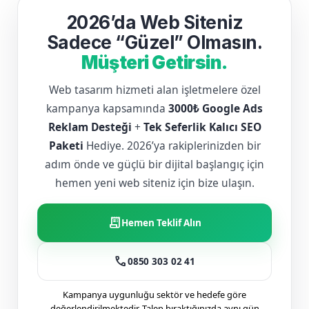
2026’da Web Siteniz
Sadece “Güzel” Olmasın.
Müşteri Getirsin.
Web tasarım hizmeti alan işletmelere özel
kampanya kapsamında
3000₺ Google Ads
Reklam Desteği
+
Tek Seferlik Kalıcı SEO
Paketi
Hediye. 2026’ya rakiplerinizden bir
adım önde ve güçlü bir dijital başlangıç için
hemen yeni web siteniz için bize ulaşın.
receipt_long
Hemen Teklif Alın
call
0850 303 02 41
Kampanya uygunluğu sektör ve hedefe göre
değerlendirilmektedir. Talep bıraktığınızda aynı gün