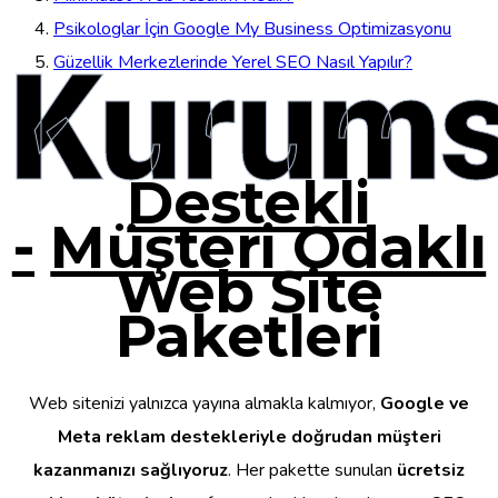
Psikologlar İçin Google My Business Optimizasyonu
Kurums
Güzellik Merkezlerinde Yerel SEO Nasıl Yapılır?
Destekli
-
Müşteri Odaklı
Web Site
Paketleri
Web sitenizi yalnızca yayına almakla kalmıyor,
Google ve
Meta reklam destekleriyle doğrudan müşteri
kazanmanızı sağlıyoruz
. Her pakette sunulan
ücretsiz