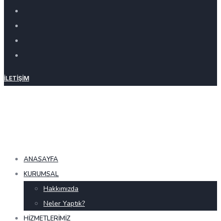
İLETIŞIM
ANASAYFA
KURUMSAL
Hakkımızda
Neler Yaptık?
HIZMETLERIMIZ