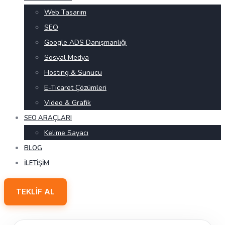
Web Tasarım
SEO
Google ADS Danışmanlığı
Sosyal Medya
Hosting & Sunucu
E-Ticaret Çözümleri
Video & Grafik
SEO ARAÇLARI
Kelime Sayacı
BLOG
İLETIŞIM
TEKLIF AL