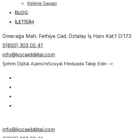
Kelime Sayacı
BLOG
İLETIŞIM
Ömerağa Mah. Fethiye Cad. Öztalay İş Hanı Kat:1 D:173
0(850) 303 02 41
info@kocaelidijital.com
Şehrin Dijital Ajansı'nı
Sosyal Medyada Takip Edin ->
TEKLIF AL
info@kocaelidijital.com