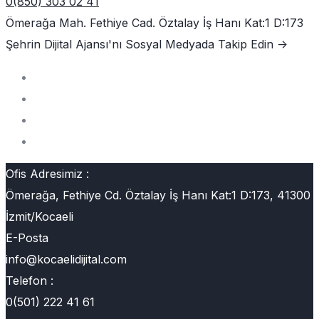
0(850) 303 02 41
Ömerağa Mah. Fethiye Cad. Öztalay İş Hanı Kat:1 D:173
Şehrin Dijital Ajansı'nı
Sosyal Medyada Takip Edin ->
Ofis Adresimiz :
Ömerağa, Fethiye Cd. Öztalay İş Hanı Kat:1 D:173, 41300
İzmit/Kocaeli
E-Posta
info@kocaelidijital.com
Telefon :
0(501) 222 41 61