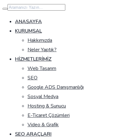
İçeriğe
geç
ANASAYFA
KURUMSAL
Hakkımızda
Neler Yaptık?
HIZMETLERIMIZ
Web Tasarım
SEO
Google ADS Danışmanlığı
Sosyal Medya
Hosting & Sunucu
E-Ticaret Çözümleri
Video & Grafik
SEO ARAÇLARI