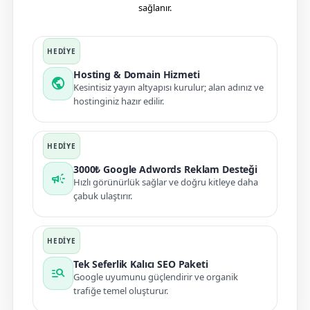
sağlanır.
Hosting & Domain Hizmeti
public
Kesintisiz yayın altyapısı kurulur; alan adınız ve
hostinginiz hazır edilir.
3000₺ Google Adwords Reklam Desteği
campaign
Hızlı görünürlük sağlar ve doğru kitleye daha
çabuk ulaştırır.
Tek Seferlik Kalıcı SEO Paketi
manage_search
Google uyumunu güçlendirir ve organik
trafiğe temel oluşturur.