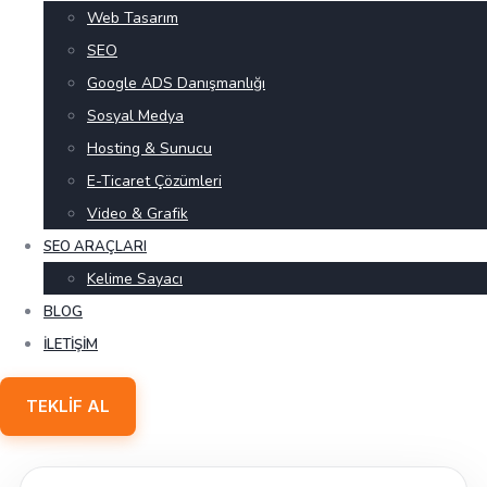
Web Tasarım
SEO
Google ADS Danışmanlığı
Sosyal Medya
Hosting & Sunucu
E-Ticaret Çözümleri
Video & Grafik
SEO ARAÇLARI
Kelime Sayacı
BLOG
İLETIŞIM
TEKLIF AL