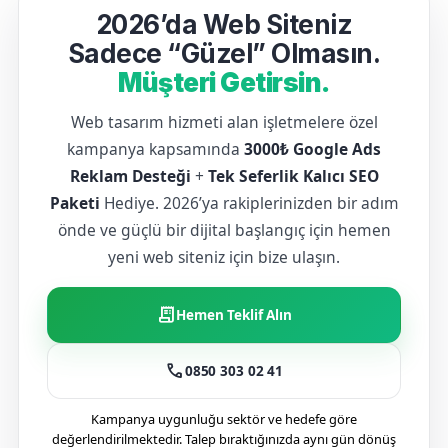
2026’da Web Siteniz
Sadece “Güzel” Olmasın.
Müşteri Getirsin.
Web tasarım hizmeti alan işletmelere özel
kampanya kapsamında
3000₺ Google Ads
Reklam Desteği
+
Tek Seferlik Kalıcı SEO
Paketi
Hediye. 2026’ya rakiplerinizden bir adım
önde ve güçlü bir dijital başlangıç için hemen
yeni web siteniz için bize ulaşın.
receipt_long
Hemen Teklif Alın
call
0850 303 02 41
Kampanya uygunluğu sektör ve hedefe göre
değerlendirilmektedir. Talep bıraktığınızda aynı gün dönüş