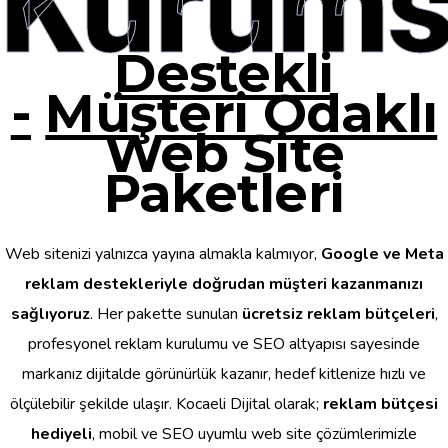
Kurums
Destekli
-
Müşteri Odaklı
Web Site
Paketleri
Web sitenizi yalnızca yayına almakla kalmıyor,
Google ve Meta
reklam destekleriyle doğrudan müşteri kazanmanızı
sağlıyoruz
. Her pakette sunulan
ücretsiz reklam bütçeleri
,
profesyonel reklam kurulumu ve SEO altyapısı sayesinde
markanız dijitalde görünürlük kazanır, hedef kitlenize hızlı ve
ölçülebilir şekilde ulaşır. Kocaeli Dijital olarak;
reklam bütçesi
hediyeli
, mobil ve SEO uyumlu web site çözümlerimizle