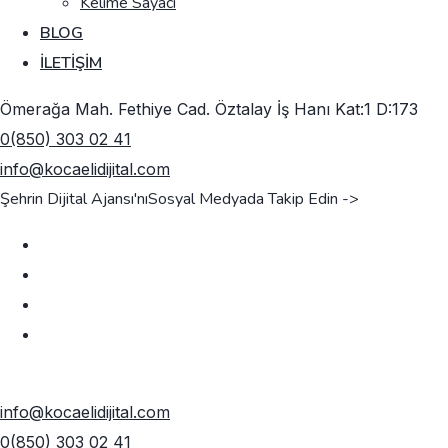
Kelime Sayacı
BLOG
İLETIŞIM
Ömerağa Mah. Fethiye Cad. Öztalay İş Hanı Kat:1 D:173
0(850) 303 02 41
info@kocaelidijital.com
Şehrin Dijital Ajansı'nı
Sosyal Medyada Takip Edin ->
TEKLIF AL
info@kocaelidijital.com
0(850) 303 02 41