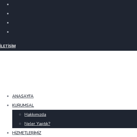
İLETIŞIM
ANASAYFA
KURUMSAL
Hakkımızda
Neler Yaptık?
HIZMETLERIMIZ