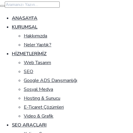
İçeriğe
geç
ANASAYFA
KURUMSAL
Hakkımızda
Neler Yaptık?
HIZMETLERIMIZ
Web Tasarım
SEO
Google ADS Danışmanlığı
Sosyal Medya
Hosting & Sunucu
E-Ticaret Çözümleri
Video & Grafik
SEO ARAÇLARI