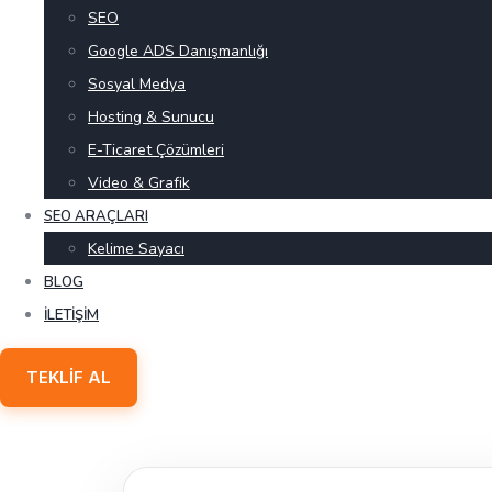
SEO
Google ADS Danışmanlığı
Sosyal Medya
Hosting & Sunucu
E-Ticaret Çözümleri
Video & Grafik
SEO ARAÇLARI
Kelime Sayacı
BLOG
İLETIŞIM
TEKLIF AL