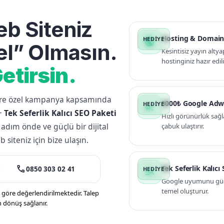
b Siteniz
Hosting & Domain
public
l” Olmasın.
Kesintisiz yayın altya
hostinginiz hazır edili
etirsin.
lere özel kampanya kapsamında
3000₺ Google Adw
campaign
+
Tek Seferlik Kalıcı SEO Paketi
Hızlı görünürlük sağl
 adım önde ve güçlü bir dijital
çabuk ulaştırır.
siteniz için bize ulaşın.
call
Tek Seferlik Kalıcı
0850 303 02 41
manage_search
Google uyumunu güçle
temel oluşturur.
öre değerlendirilmektedir. Talep
n dönüş sağlanır.