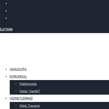
İLETIŞIM
ANASAYFA
KURUMSAL
Hakkımızda
Neler Yaptık?
HIZMETLERIMIZ
Web Tasarım