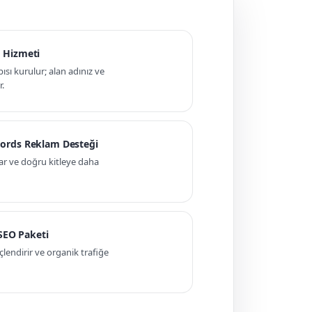
 Hizmeti
pısı kurulur; alan adınız ve
r.
ords Reklam Desteği
ar ve doğru kitleye daha
 SEO Paketi
ndirir ve organik trafiğe