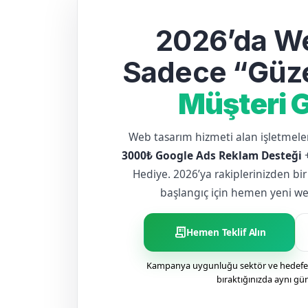
2026’da We
Sadece “Güze
Müşteri G
Web tasarım hizmeti alan işletme
3000₺ Google Ads Reklam Desteği
Hediye. 2026’ya rakiplerinizden bir
başlangıç için hemen yeni web 
receipt_long
Hemen Teklif Alın
Kampanya uygunluğu sektör ve hedefe g
bıraktığınızda aynı gü