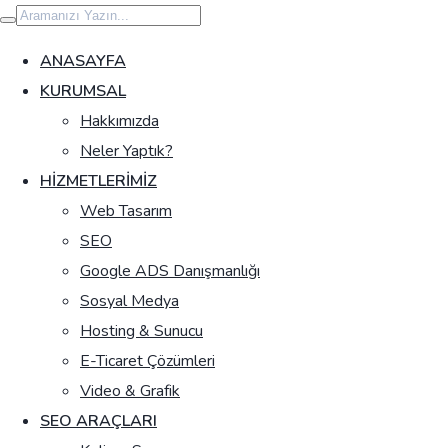
İçeriğe
geç
ANASAYFA
KURUMSAL
Hakkımızda
Neler Yaptık?
HIZMETLERIMIZ
Web Tasarım
SEO
Google ADS Danışmanlığı
Sosyal Medya
Hosting & Sunucu
E-Ticaret Çözümleri
Video & Grafik
SEO ARAÇLARI