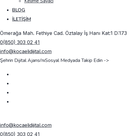
Kelime Sayacı
BLOG
İLETIŞIM
Ömerağa Mah. Fethiye Cad. Öztalay İş Hanı Kat:1 D:173
0(850) 303 02 41
info@kocaelidijital.com
Şehrin Dijital Ajansı'nı
Sosyal Medyada Takip Edin ->
TEKLIF AL
info@kocaelidijital.com
0(850) 303 02 41