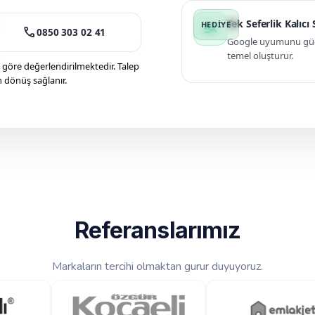
Tek Seferlik Kalıcı
manage_search
call
0850 303 02 41
Google uyumunu güçle
temel oluşturur.
öre değerlendirilmektedir. Talep
n dönüş sağlanır.
Referanslarımız
Markaların tercihi olmaktan gurur duyuyoruz.