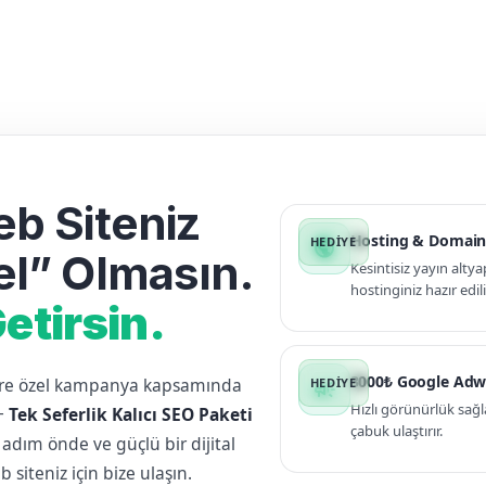
b Siteniz
Hosting & Domain
public
l” Olmasın.
Kesintisiz yayın altya
hostinginiz hazır edili
etirsin.
3000₺ Google Adw
lere özel kampanya kapsamında
campaign
Hızlı görünürlük sağl
+
Tek Seferlik Kalıcı SEO Paketi
çabuk ulaştırır.
 adım önde ve güçlü bir dijital
siteniz için bize ulaşın.