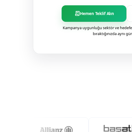
receipt_long
Hemen Teklif Alın
Kampanya uygunluğu sektör ve hedefe g
bıraktığınızda aynı gü