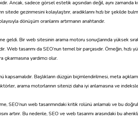
i gibidir. Ancak, sadece görsel estetik açısından değil, aynı zaman
arın sitede gezinmesini kolaylaştırır, aradıklarını hızlı bir şekilde b
layısıyla dönüşüm oranlarını artırmanın anahtarıdır.
line geldi. Bir web sitesinin arama motoru sonuçlarında yüksek sıra
ğildir. Web tasarımı da SEO’nun temel bir parçasıdır. Örneğin, hızlı 
ra çıkarmasına yardımcı olur.
nü kapsamalıdır. Başlıkların düzgün biçimlendirilmesi, meta açıklam
ktörler, arama motorlarının sitenizi daha iyi anlamasına ve indeksl
tme, SEO’nun web tasarımındaki kritik rolünü anlamalı ve bu doğrul
ısını artırır. Bu nedenle, SEO ve web tasarımı arasındaki bu ahenkli 