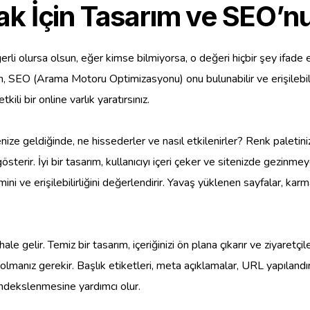
k İçin Tasarım ve SEO’nun
eğerli olursa olsun, eğer kimse bilmiyorsa, o değeri hiçbir şey ifad
n, SEO (Arama Motoru Optimizasyonu) onu bulunabilir ve erişilebilir h
li bir online varlık yaratırsınız.
tenize geldiğinde, ne hissederler ve nasıl etkilenirler? Renk paletini
österir. İyi bir tasarım, kullanıcıyı içeri çeker ve sitenizde gezin
mini ve erişilebilirliğini değerlendirir. Yavaş yüklenen sayfalar, 
le gelir. Temiz bir tasarım, içeriğinizi ön plana çıkarır ve ziyaretçile
lmanız gerekir. Başlık etiketleri, meta açıklamalar, URL yapılandırma
indekslenmesine yardımcı olur.