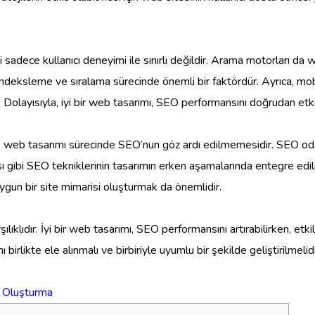
sadece kullanıcı deneyimi ile sınırlı değildir. Arama motorları da web
ndeksleme ve sıralama sürecinde önemli bir faktördür. Ayrıca, mobi
 Dolayısıyla, iyi bir web tasarımı, SEO performansını doğrudan etkil
angıç, web tasarımı sürecinde SEO’nun göz ardı edilmemesidir. SEO od
gibi SEO tekniklerinin tasarımın erken aşamalarında entegre edilmes
uygun bir site mimarisi oluşturmak da önemlidir.
lıklıdır. İyi bir web tasarımı, SEO performansını artırabilirken, etki
irlikte ele alınmalı ve birbiriyle uyumlu bir şekilde geliştirilmelidi
er Oluşturma