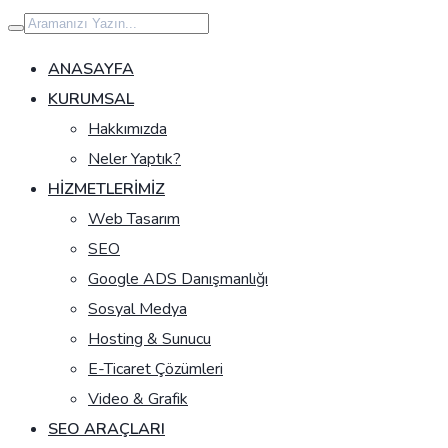
İçeriğe
geç
ANASAYFA
KURUMSAL
Hakkımızda
Neler Yaptık?
HIZMETLERIMIZ
Web Tasarım
SEO
Google ADS Danışmanlığı
Sosyal Medya
Hosting & Sunucu
E-Ticaret Çözümleri
Video & Grafik
SEO ARAÇLARI