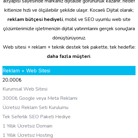
altyapısı sayesinde markanız dijitalde görünürlük kazanır, hedef
kitlenize hızlı ve ölçülebilir şekilde ulaşır. Kocaeli Dijital olarak;
reklam bütçesi hediyeli
, mobil ve SEO uyumlu web site
çözümlerimizle işletmenizin dijital yatırımlarını gerçek sonuçlara
dönüştürüyoruz.
Web sitesi + reklam + teknik destek tek pakette, tek hedefle:
daha fazla müşteri
.
Reklam + Web Sitesi
20.000
₺
Kurumsal Web Sitesi
3000₺ Google veya Meta Reklamı
Ücretsiz Reklam Seti Kurulumu
Tek Seferlik SEO Paketi Hediye
1 Yıllık Ücretsiz Domain
1 Yıllık Ücretsiz Hosting