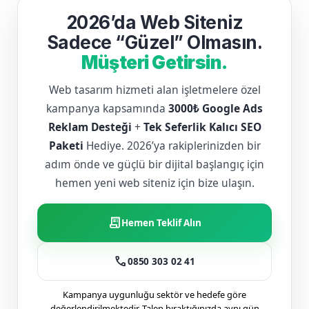
2026’da Web Siteniz
Sadece “Güzel” Olmasın.
Müşteri Getirsin.
Web tasarım hizmeti alan işletmelere özel
kampanya kapsamında
3000₺ Google Ads
Reklam Desteği
+
Tek Seferlik Kalıcı SEO
Paketi
Hediye. 2026’ya rakiplerinizden bir
adım önde ve güçlü bir dijital başlangıç için
hemen yeni web siteniz için bize ulaşın.
receipt_long
Hemen Teklif Alın
call
0850 303 02 41
Kampanya uygunluğu sektör ve hedefe göre
değerlendirilmektedir. Talep bıraktığınızda aynı gün