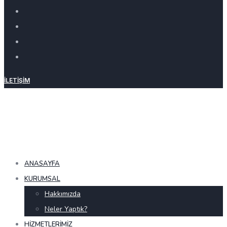
İLETIŞIM
ANASAYFA
KURUMSAL
Hakkımızda
Neler Yaptık?
HIZMETLERIMIZ