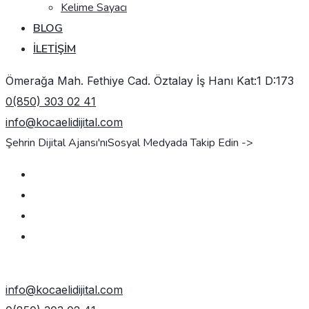
Kelime Sayacı
BLOG
İLETIŞIM
Ömerağa Mah. Fethiye Cad. Öztalay İş Hanı Kat:1 D:173
0(850) 303 02 41
info@kocaelidijital.com
Şehrin Dijital Ajansı'nı
Sosyal Medyada Takip Edin ->
TEKLIF AL
info@kocaelidijital.com