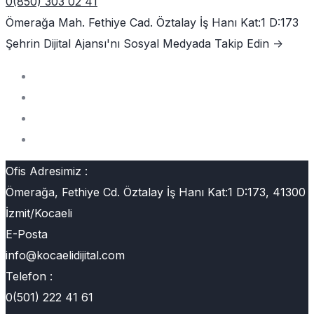
0(850) 303 02 41
Ömerağa Mah. Fethiye Cad. Öztalay İş Hanı Kat:1 D:173
Şehrin Dijital Ajansı'nı
Sosyal Medyada Takip Edin ->
Ofis Adresimiz :
Ömerağa, Fethiye Cd. Öztalay İş Hanı Kat:1 D:173, 41300
İzmit/Kocaeli
E-Posta
info@kocaelidijital.com
Telefon :
0(501) 222 41 61