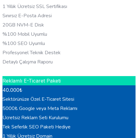
1 Yıllık Ücretsiz SSL Sertifikası
Sınırsız E-Posta Adresi
20GB NVM-E Disk
%100 Mobil Uyumlu
%100 SEO Uyumlu
Profesyonel Teknik Destek
Detaylı Çalışma Raporu
HEMEN BILGI AL
Reklamlı E-Ticaret Paketi
40.000
₺
Sektörünüze Özel E-Ticaret Sitesi
5000₺ Google veya Meta Reklamı
Ücretsiz Reklam Seti Kurulumu
Tek Seferlik SEO Paketi Hediye
1 Yıllık Ücretsiz Domain