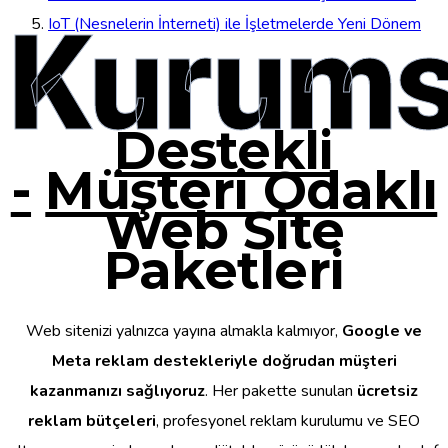
Kurums
IoT (Nesnelerin İnterneti) ile İşletmelerde Yeni Dönem
Destekli
-
Müşteri Odaklı
Web Site
Paketleri
Web sitenizi yalnızca yayına almakla kalmıyor,
Google ve
Meta reklam destekleriyle doğrudan müşteri
kazanmanızı sağlıyoruz
. Her pakette sunulan
ücretsiz
reklam bütçeleri
, profesyonel reklam kurulumu ve SEO