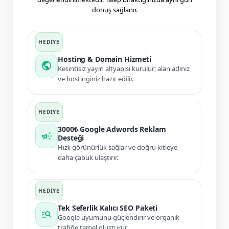
dönüş sağlanır.
Hosting & Domain Hizmeti
public
Kesintisiz yayın altyapısı kurulur; alan adınız
ve hostinginiz hazır edilir.
3000₺ Google Adwords Reklam
campaign
Desteği
Hızlı görünürlük sağlar ve doğru kitleye
daha çabuk ulaştırır.
Tek Seferlik Kalıcı SEO Paketi
manage_search
Google uyumunu güçlendirir ve organik
trafiğe temel oluşturur.