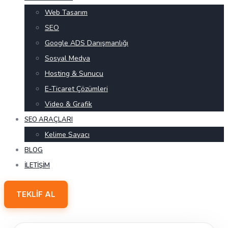
Web Tasarım
SEO
Google ADS Danışmanlığı
Sosyal Medya
Hosting & Sunucu
E-Ticaret Çözümleri
Video & Grafik
SEO ARAÇLARI
Kelime Sayacı
BLOG
İLETIŞIM
TEKLIF AL