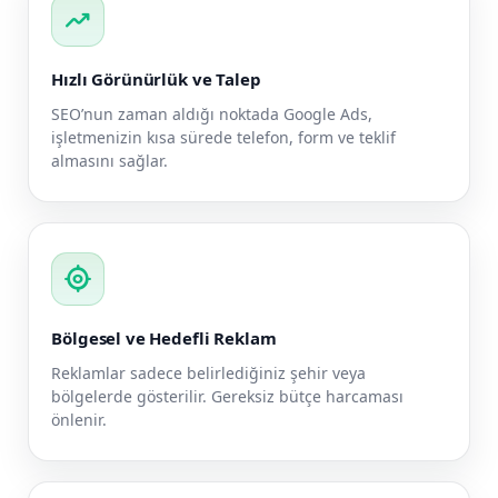
trending_up
Hızlı Görünürlük ve Talep
SEO’nun zaman aldığı noktada Google Ads,
işletmenizin kısa sürede telefon, form ve teklif
almasını sağlar.
my_location
Bölgesel ve Hedefli Reklam
Reklamlar sadece belirlediğiniz şehir veya
bölgelerde gösterilir. Gereksiz bütçe harcaması
önlenir.