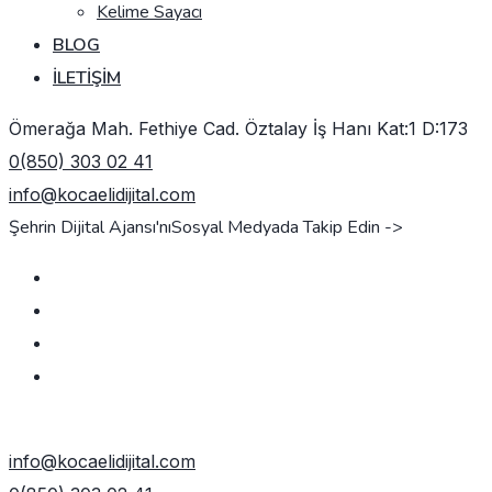
Kelime Sayacı
BLOG
İLETIŞIM
Ömerağa Mah. Fethiye Cad. Öztalay İş Hanı Kat:1 D:173
0(850) 303 02 41
info@kocaelidijital.com
Şehrin Dijital Ajansı'nı
Sosyal Medyada Takip Edin ->
TEKLIF AL
info@kocaelidijital.com