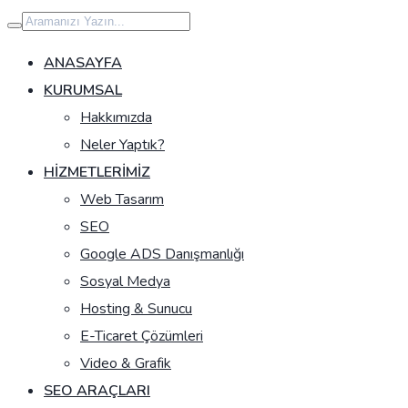
İçeriğe
geç
ANASAYFA
KURUMSAL
Hakkımızda
Neler Yaptık?
HIZMETLERIMIZ
Web Tasarım
SEO
Google ADS Danışmanlığı
Sosyal Medya
Hosting & Sunucu
E-Ticaret Çözümleri
Video & Grafik
SEO ARAÇLARI