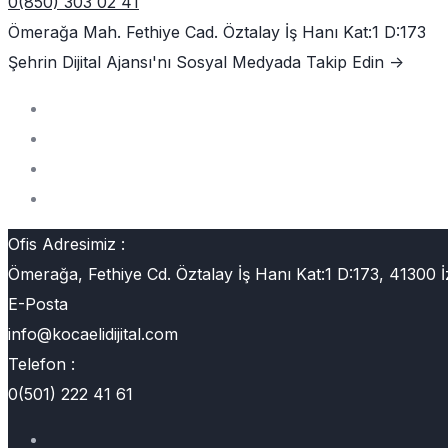
0(850) 303 02 41
Ömerağa Mah. Fethiye Cad. Öztalay İş Hanı Kat:1 D:173
Şehrin Dijital Ajansı'nı
Sosyal Medyada Takip Edin ->
Ofis Adresimiz :
Ömerağa, Fethiye Cd. Öztalay İş Hanı Kat:1 D:173, 41300 İ
E-Posta
info@kocaelidijital.com
Telefon :
0(501) 222 41 61