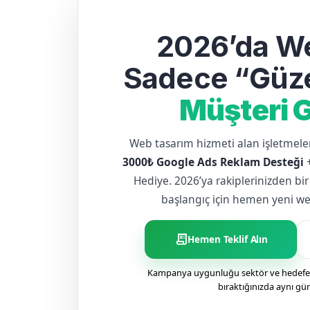
2026’da We
Sadece “Güze
Müşteri G
Web tasarım hizmeti alan işletme
3000₺ Google Ads Reklam Desteği
Hediye. 2026’ya rakiplerinizden bir
başlangıç için hemen yeni web 
receipt_long
Hemen Teklif Alın
Kampanya uygunluğu sektör ve hedefe g
bıraktığınızda aynı gü