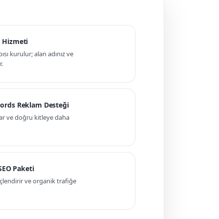
 Hizmeti
pısı kurulur; alan adınız ve
r.
ords Reklam Desteği
ar ve doğru kitleye daha
 SEO Paketi
ndirir ve organik trafiğe