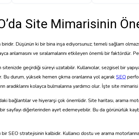
O’da Site Mimarisinin Ön
an biridir. Düşünün ki bir bina inşa ediyorsunuz; temeli sağlam ol
kolayca anlamasını ve sıralamalarını etkileyen önemli bir faktördür. P
n sitenizde geçirdiği süreyi uzatabilir. Kullanıcılar, sezgisel bir ya
rler. Bu durum, yüksek hemen çıkma oranlarına yol açarak
SEO
perfor
rın aradıklarını kolayca bulmalarına yardımcı olur. İşte site mimarisi 
daki bağlantılar ve hiyerarşi çok önemlidir. Site haritası, arama moto
bir sayfayı diğerlerinden ayırt edemeyebilir. Bu da görünürlük kayb
 bir SEO stratejisinin kalbidir. Kullanıcı dostu ve arama motorları