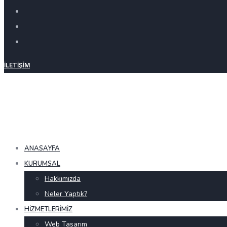
İLETIŞIM
ANASAYFA
KURUMSAL
Hakkımızda
Neler Yaptık?
HIZMETLERIMIZ
Web Tasarım