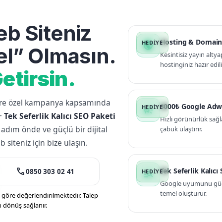
b Siteniz
Hosting & Domain
public
l” Olmasın.
Kesintisiz yayın altya
hostinginiz hazır edili
etirsin.
lere özel kampanya kapsamında
3000₺ Google Adw
campaign
+
Tek Seferlik Kalıcı SEO Paketi
Hızlı görünürlük sağl
 adım önde ve güçlü bir dijital
çabuk ulaştırır.
siteniz için bize ulaşın.
call
Tek Seferlik Kalıcı
0850 303 02 41
manage_search
Google uyumunu güçle
temel oluşturur.
öre değerlendirilmektedir. Talep
n dönüş sağlanır.