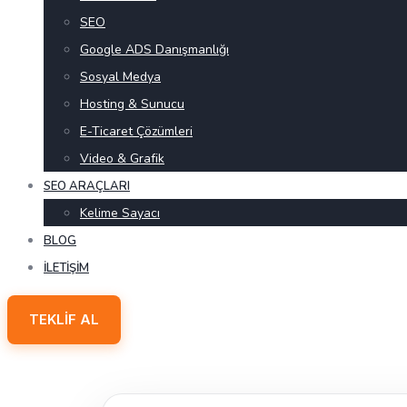
SEO
Google ADS Danışmanlığı
Sosyal Medya
Hosting & Sunucu
E-Ticaret Çözümleri
Video & Grafik
SEO ARAÇLARI
Kelime Sayacı
BLOG
İLETIŞIM
TEKLIF AL