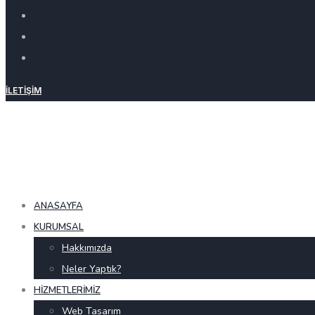
İLETIŞIM
ANASAYFA
KURUMSAL
Hakkımızda
Neler Yaptık?
HIZMETLERIMIZ
Web Tasarım