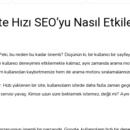
te Hızı SEO’yu Nasıl Etkil
. Peki, bu neden bu kadar önemli? Düşünün ki, bir kullanıcı bir sayfa
ullanıcı deneyimini etkilemekle kalmaz, aynı zamanda arama motorla
hem kullanıcıları kaybetmenize hem de arama motoru sıralamalarınız
ar. Hızlı yüklenen bir site, kullanıcıların sitede daha fazla zaman geç
ma servisi yavaş. Kimse uzun süre beklemek istemez, değil mi? Aynı şey
syonun önemli bir parçasıdır. Google, kullanıcıların hızlı bir dene