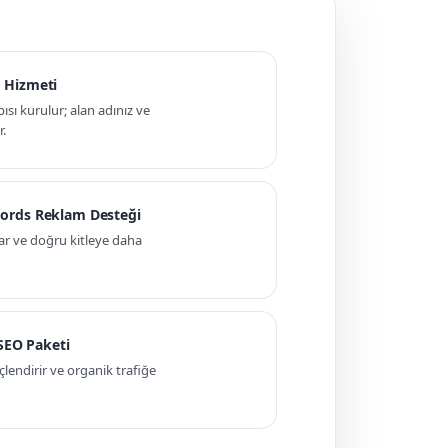
 Hizmeti
pısı kurulur; alan adınız ve
r.
ords Reklam Desteği
ar ve doğru kitleye daha
 SEO Paketi
ndirir ve organik trafiğe