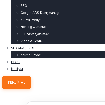
SEO
Google ADS Danışmanlığı
Sosyal Medya
Hosting & Sunucu
E-Ticaret Çözümleri
Video & Grafik
SEO ARAÇLARI
Kelime Sayacı
BLOG
İLETIŞIM
TEKLIF AL