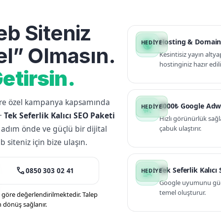
b Siteniz
Hosting & Domain
public
l” Olmasın.
Kesintisiz yayın altya
hostinginiz hazır edili
etirsin.
lere özel kampanya kapsamında
3000₺ Google Adw
campaign
+
Tek Seferlik Kalıcı SEO Paketi
Hızlı görünürlük sağl
 adım önde ve güçlü bir dijital
çabuk ulaştırır.
siteniz için bize ulaşın.
call
Tek Seferlik Kalıcı
0850 303 02 41
manage_search
Google uyumunu güçle
temel oluşturur.
öre değerlendirilmektedir. Talep
n dönüş sağlanır.