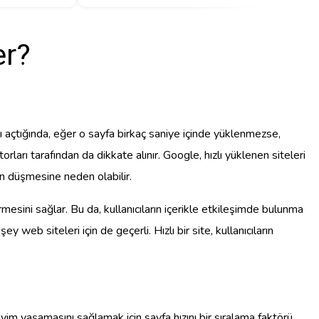
er?
yı açtığında, eğer o sayfa birkaç saniye içinde yüklenmezse,
rı tarafından da dikkate alınır. Google, hızlı yüklenen siteleri
ın düşmesine neden olabilir.
irmesini sağlar. Bu da, kullanıcıların içerikle etkileşimde bulunma
 web siteleri için de geçerli. Hızlı bir site, kullanıcıların
yim yaşamasını sağlamak için sayfa hızını bir sıralama faktörü