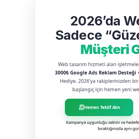
2026’da We
Sadece “Güze
Müşteri G
Web tasarım hizmeti alan işletme
3000₺ Google Ads Reklam Desteği
Hediye. 2026’ya rakiplerinizden bir
başlangıç için hemen yeni web 
receipt_long
Hemen Teklif Alın
Kampanya uygunluğu sektör ve hedefe g
bıraktığınızda aynı gü