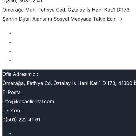
0(850) 303 02 41
Ömerağa Mah. Fethiye Cad. Öztalay İş Hanı Kat:1 D:173
Şehrin Dijital Ajansı'nı
Sosyal Medyada Takip Edin ->
Ofis Adresimiz :
Ömerağa, Fethiye Cd. Öztalay İş Hanı Kat:1 D:173, 41300 İ
E-Posta
info@kocaelidijital.com
Telefon :
0(501) 222 41 61