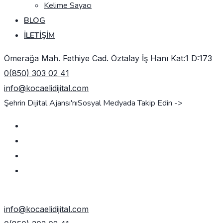
Kelime Sayacı
BLOG
İLETIŞIM
Ömerağa Mah. Fethiye Cad. Öztalay İş Hanı Kat:1 D:173
0(850) 303 02 41
info@kocaelidijital.com
Şehrin Dijital Ajansı'nı
Sosyal Medyada Takip Edin ->
TEKLIF AL
info@kocaelidijital.com