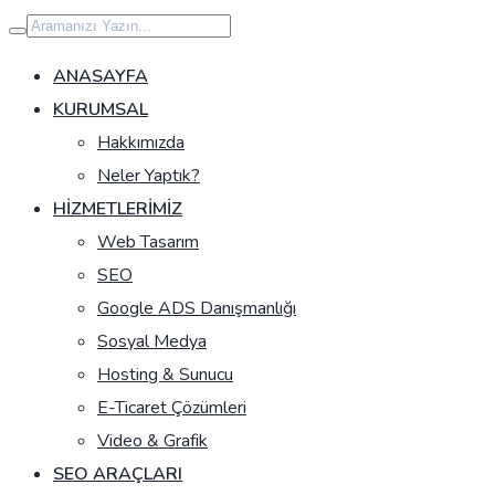
İçeriğe
geç
ANASAYFA
KURUMSAL
Hakkımızda
Neler Yaptık?
HIZMETLERIMIZ
Web Tasarım
SEO
Google ADS Danışmanlığı
Sosyal Medya
Hosting & Sunucu
E-Ticaret Çözümleri
Video & Grafik
SEO ARAÇLARI