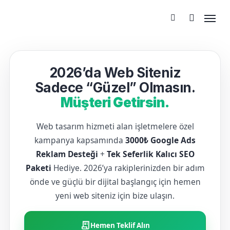
2026’da Web Siteniz
Sadece “Güzel” Olmasın.
Müşteri Getirsin.
Web tasarım hizmeti alan işletmelere özel
kampanya kapsamında
3000₺ Google Ads
Reklam Desteği
+
Tek Seferlik Kalıcı SEO
Paketi
Hediye. 2026’ya rakiplerinizden bir adım
önde ve güçlü bir dijital başlangıç için hemen
yeni web siteniz için bize ulaşın.
receipt_long
Hemen Teklif Alın