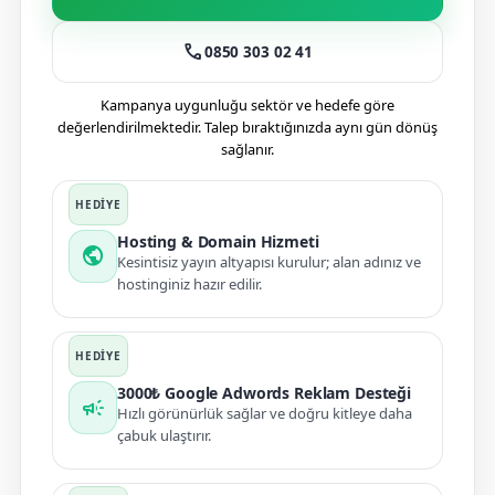
call
0850 303 02 41
Kampanya uygunluğu sektör ve hedefe göre
değerlendirilmektedir. Talep bıraktığınızda aynı gün dönüş
sağlanır.
Hosting & Domain Hizmeti
public
Kesintisiz yayın altyapısı kurulur; alan adınız ve
hostinginiz hazır edilir.
3000₺ Google Adwords Reklam Desteği
campaign
Hızlı görünürlük sağlar ve doğru kitleye daha
çabuk ulaştırır.