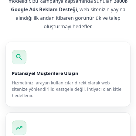
modelidir. Bu kampanya kapsamında sunulan
3000₺
Google Ads Reklam Desteği
, web sitenizin yayına
alındığı ilk andan itibaren görünürlük ve talep
oluşturmayı hedefler.
search
Potansiyel Müşterilere Ulaşın
Hizmetinizi arayan kullanıcılar direkt olarak web
sitenize yönlendirilir. Rastgele değil, ihtiyacı olan kitle
hedeflenir.
trending_up