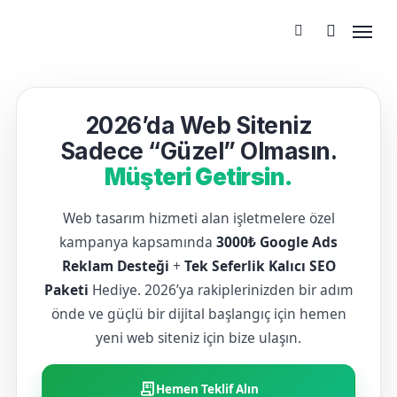
2026’da Web Siteniz
Sadece “Güzel” Olmasın.
Müşteri Getirsin.
Web tasarım hizmeti alan işletmelere özel
kampanya kapsamında
3000₺ Google Ads
Reklam Desteği
+
Tek Seferlik Kalıcı SEO
Paketi
Hediye. 2026’ya rakiplerinizden bir adım
önde ve güçlü bir dijital başlangıç için hemen
yeni web siteniz için bize ulaşın.
receipt_long
Hemen Teklif Alın