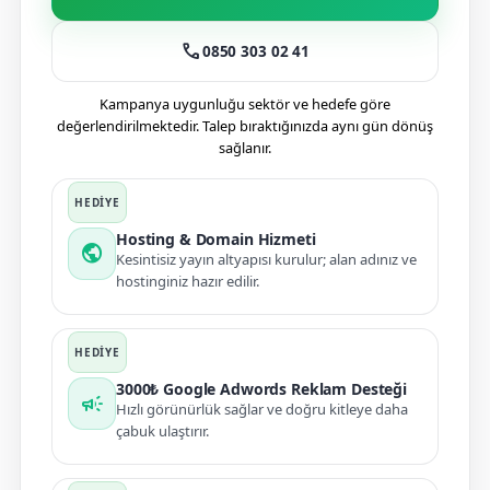
call
0850 303 02 41
Kampanya uygunluğu sektör ve hedefe göre
değerlendirilmektedir. Talep bıraktığınızda aynı gün dönüş
sağlanır.
Hosting & Domain Hizmeti
public
Kesintisiz yayın altyapısı kurulur; alan adınız ve
hostinginiz hazır edilir.
3000₺ Google Adwords Reklam Desteği
campaign
Hızlı görünürlük sağlar ve doğru kitleye daha
çabuk ulaştırır.