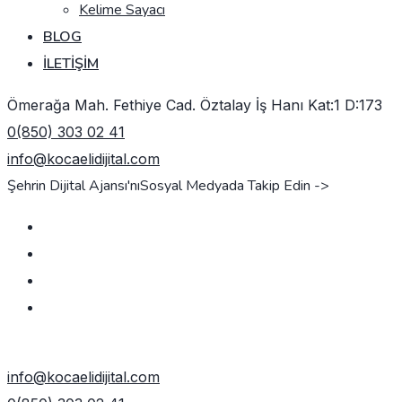
Kelime Sayacı
BLOG
İLETIŞIM
Ömerağa Mah. Fethiye Cad. Öztalay İş Hanı Kat:1 D:173
0(850) 303 02 41
info@kocaelidijital.com
Şehrin Dijital Ajansı'nı
Sosyal Medyada Takip Edin ->
TEKLIF AL
info@kocaelidijital.com