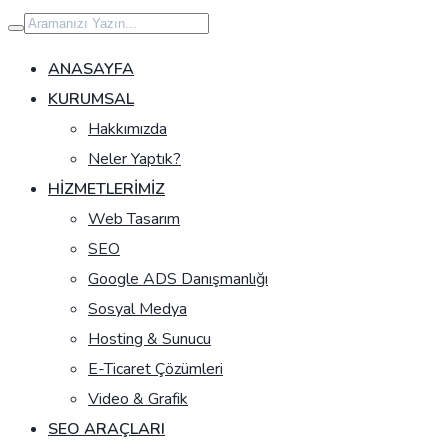
İçeriğe
geç
ANASAYFA
KURUMSAL
Hakkımızda
Neler Yaptık?
HIZMETLERIMIZ
Web Tasarım
SEO
Google ADS Danışmanlığı
Sosyal Medya
Hosting & Sunucu
E-Ticaret Çözümleri
Video & Grafik
SEO ARAÇLARI