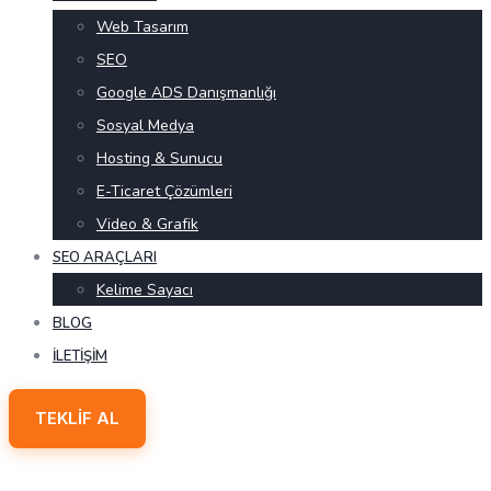
Web Tasarım
SEO
Google ADS Danışmanlığı
Sosyal Medya
Hosting & Sunucu
E-Ticaret Çözümleri
Video & Grafik
SEO ARAÇLARI
Kelime Sayacı
BLOG
İLETIŞIM
TEKLIF AL