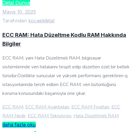
Dijital Dünya
Mayıs 10, 2025
Tarafından
kocaelidijital
ECC RAM: Hata Düzeltme Kodlu RAM Hakkında
Bilgiler
ECC RAM, yani Hata Düzeltmeli RAM, bilgisayar
sistemlerinde veri hatalarını tespit edip düzelten özel bir bellek
türüdür.Özellikle sunucular ve yüksek performans gerektiren iş
istasyonlarında tercih edilen ECC RAM, veri bütünlüğünü
koruma konusundaki başarısıyla öne çıkar.
ECC RAM
,
ECC RAM Avantajları
,
ECC RAM Fiyatları
,
ECC
RAM Nedir
,
ECC RAM Teknolojisi
,
Hata Düzeltmeli RAM
daha fazla oku