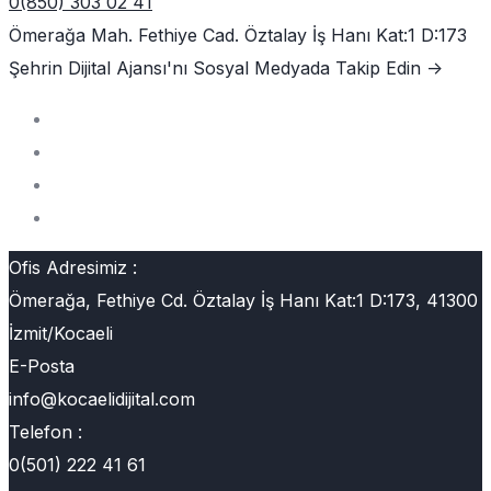
0(850) 303 02 41
Ömerağa Mah. Fethiye Cad. Öztalay İş Hanı Kat:1 D:173
Şehrin Dijital Ajansı'nı
Sosyal Medyada Takip Edin ->
Ofis Adresimiz :
Ömerağa, Fethiye Cd. Öztalay İş Hanı Kat:1 D:173, 41300
İzmit/Kocaeli
E-Posta
info@kocaelidijital.com
Telefon :
0(501) 222 41 61