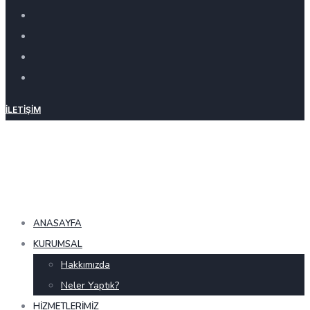
İLETIŞIM
ANASAYFA
KURUMSAL
Hakkımızda
Neler Yaptık?
HIZMETLERIMIZ