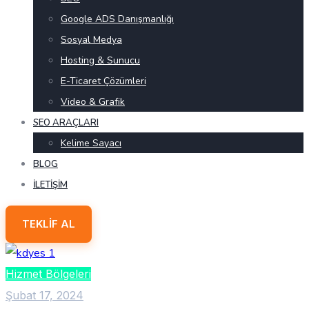
Google ADS Danışmanlığı
Sosyal Medya
Hosting & Sunucu
E-Ticaret Çözümleri
Video & Grafik
SEO ARAÇLARI
Kelime Sayacı
BLOG
İLETIŞIM
TEKLIF AL
Hizmet Bölgeleri
Şubat 17, 2024