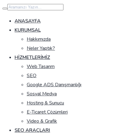
İçeriğe
geç
ANASAYFA
KURUMSAL
Hakkımızda
Neler Yaptık?
HIZMETLERIMIZ
Web Tasarım
SEO
Google ADS Danışmanlığı
Sosyal Medya
Hosting & Sunucu
E-Ticaret Çözümleri
Video & Grafik
SEO ARAÇLARI