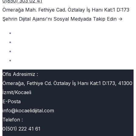
0(850) 303 02 41
Ömerağa Mah. Fethiye Cad. Öztalay İş Hanı Kat:1 D:173
Şehrin Dijital Ajansı'nı
Sosyal Medyada Takip Edin ->
Ofis Adresimiz :
Ömerağa, Fethiye Cd. Öztalay İş Hanı Kat:1 D:173, 41300
İzmit/Kocaeli
E-Posta
info@kocaelidijital.com
Telefon :
0(501) 222 41 61