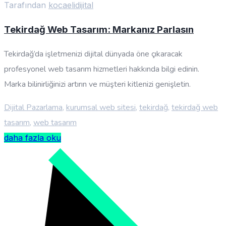
Tarafından
kocaelidijital
Tekirdağ Web Tasarım: Markanız Parlasın
Tekirdağ’da işletmenizi dijital dünyada öne çıkaracak
profesyonel web tasarım hizmetleri hakkında bilgi edinin.
Marka bilinirliğinizi artırın ve müşteri kitlenizi genişletin.
Dijital Pazarlama
,
kurumsal web sitesi
,
tekirdağ
,
tekirdağ web
tasarım
,
web tasarım
daha fazla oku