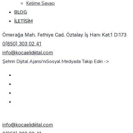
Kelime Sayacı
BLOG
İLETIŞIM
Ömerağa Mah. Fethiye Cad. Öztalay İş Hanı Kat:1 D:173
0(850) 303 02 41
info@kocaelidijital.com
Şehrin Dijital Ajansı'nı
Sosyal Medyada Takip Edin ->
TEKLIF AL
info@kocaelidijital.com