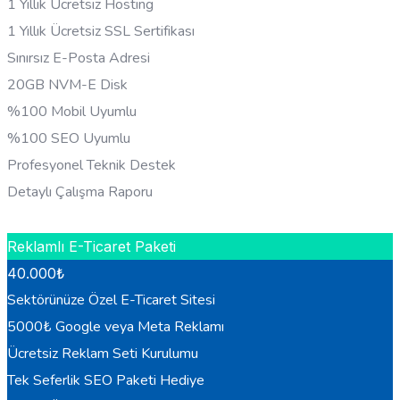
1 Yıllık Ücretsiz Hosting
1 Yıllık Ücretsiz SSL Sertifikası
Sınırsız E-Posta Adresi
20GB NVM-E Disk
%100 Mobil Uyumlu
%100 SEO Uyumlu
Profesyonel Teknik Destek
Detaylı Çalışma Raporu
HEMEN BILGI AL
Reklamlı E-Ticaret Paketi
40.000
₺
Sektörünüze Özel E-Ticaret Sitesi
5000₺ Google veya Meta Reklamı
Ücretsiz Reklam Seti Kurulumu
Tek Seferlik SEO Paketi Hediye