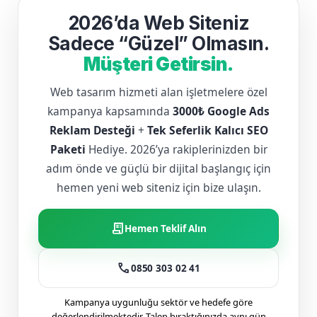
2026’da Web Siteniz
Sadece “Güzel” Olmasın.
Müşteri Getirsin.
Web tasarım hizmeti alan işletmelere özel
kampanya kapsamında
3000₺ Google Ads
Reklam Desteği
+
Tek Seferlik Kalıcı SEO
Paketi
Hediye. 2026’ya rakiplerinizden bir
adım önde ve güçlü bir dijital başlangıç için
hemen yeni web siteniz için bize ulaşın.
receipt_long
Hemen Teklif Alın
call
0850 303 02 41
Kampanya uygunluğu sektör ve hedefe göre
değerlendirilmektedir. Talep bıraktığınızda aynı gün