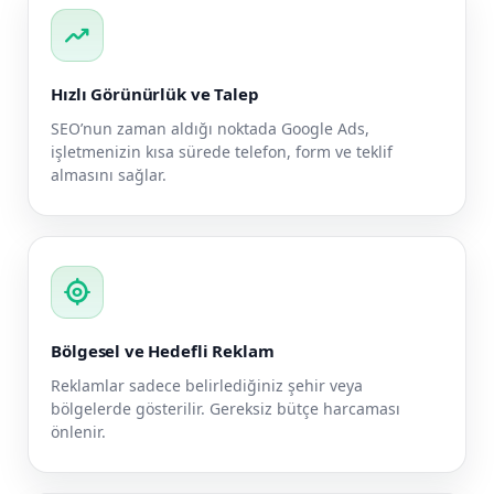
trending_up
Hızlı Görünürlük ve Talep
SEO’nun zaman aldığı noktada Google Ads,
işletmenizin kısa sürede telefon, form ve teklif
almasını sağlar.
my_location
Bölgesel ve Hedefli Reklam
Reklamlar sadece belirlediğiniz şehir veya
bölgelerde gösterilir. Gereksiz bütçe harcaması
önlenir.