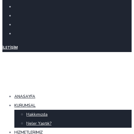
İLETIŞIM
ANASAYFA
KURUMSAL
Hakkımızda
Neler Yaptık?
HIZMETLERIMIZ