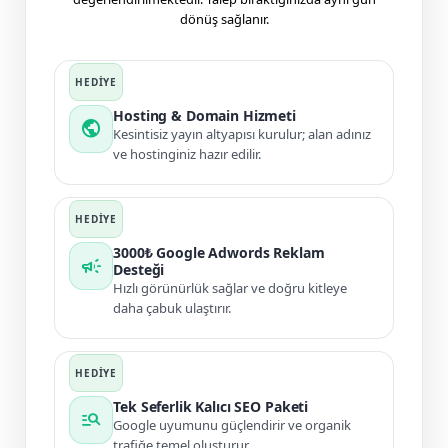
dönüş sağlanır.
Hosting & Domain Hizmeti
public
Kesintisiz yayın altyapısı kurulur; alan adınız
ve hostinginiz hazır edilir.
3000₺ Google Adwords Reklam
campaign
Desteği
Hızlı görünürlük sağlar ve doğru kitleye
daha çabuk ulaştırır.
Tek Seferlik Kalıcı SEO Paketi
manage_search
Google uyumunu güçlendirir ve organik
trafiğe temel oluşturur.