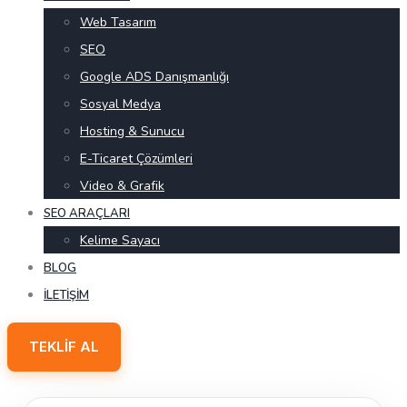
Web Tasarım
SEO
Google ADS Danışmanlığı
Sosyal Medya
Hosting & Sunucu
E-Ticaret Çözümleri
Video & Grafik
SEO ARAÇLARI
Kelime Sayacı
BLOG
İLETIŞIM
TEKLIF AL