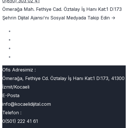
0(850) 303 02 41
Ömerağa Mah. Fethiye Cad. Öztalay İş Hanı Kat:1 D:173
Şehrin Dijital Ajansı'nı
Sosyal Medyada Takip Edin ->
Ofis Adresimiz :
Ömerağa, Fethiye Cd. Öztalay İş Hanı Kat:1 D:173, 41300
İzmit/Kocaeli
E-Posta
info@kocaelidijital.com
Telefon :
0(501) 222 41 61