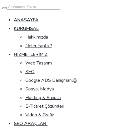
İçeriğe
geç
ANASAYFA
KURUMSAL
Hakkımızda
Neler Yaptık?
HIZMETLERIMIZ
Web Tasarım
SEO
Google ADS Danışmanlığı
Sosyal Medya
Hosting & Sunucu
E-Ticaret Çözümleri
Video & Grafik
SEO ARAÇLARI