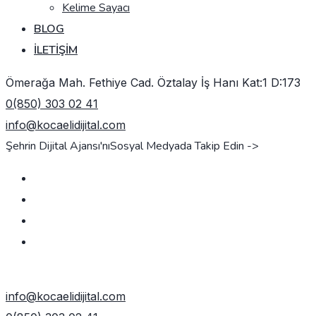
Kelime Sayacı
BLOG
İLETIŞIM
Ömerağa Mah. Fethiye Cad. Öztalay İş Hanı Kat:1 D:173
0(850) 303 02 41
info@kocaelidijital.com
Şehrin Dijital Ajansı'nı
Sosyal Medyada Takip Edin ->
TEKLIF AL
info@kocaelidijital.com