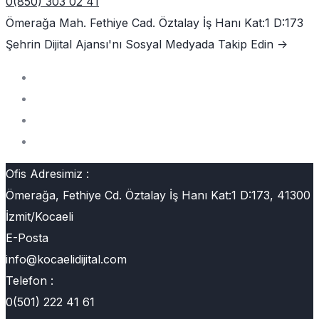
0(850) 303 02 41
Ömerağa Mah. Fethiye Cad. Öztalay İş Hanı Kat:1 D:173
Şehrin Dijital Ajansı'nı
Sosyal Medyada Takip Edin ->
Ofis Adresimiz :
Ömerağa, Fethiye Cd. Öztalay İş Hanı Kat:1 D:173, 41300
İzmit/Kocaeli
E-Posta
info@kocaelidijital.com
Telefon :
0(501) 222 41 61