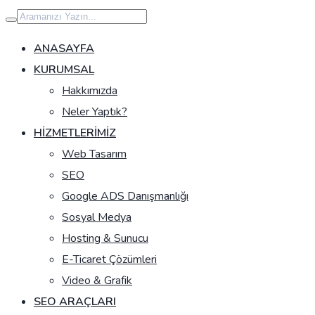
İçeriğe
geç
ANASAYFA
KURUMSAL
Hakkımızda
Neler Yaptık?
HIZMETLERIMIZ
Web Tasarım
SEO
Google ADS Danışmanlığı
Sosyal Medya
Hosting & Sunucu
E-Ticaret Çözümleri
Video & Grafik
SEO ARAÇLARI