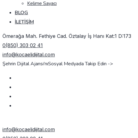
Kelime Sayacı
BLOG
İLETIŞIM
Ömerağa Mah. Fethiye Cad. Öztalay İş Hanı Kat:1 D:173
0(850) 303 02 41
info@kocaelidijital.com
Şehrin Dijital Ajansı'nı
Sosyal Medyada Takip Edin ->
TEKLIF AL
info@kocaelidijital.com