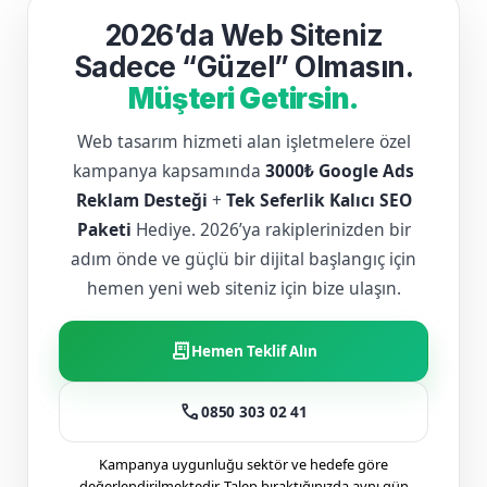
2026’da Web Siteniz
Sadece “Güzel” Olmasın.
Müşteri Getirsin.
Web tasarım hizmeti alan işletmelere özel
kampanya kapsamında
3000₺ Google Ads
Reklam Desteği
+
Tek Seferlik Kalıcı SEO
Paketi
Hediye. 2026’ya rakiplerinizden bir
adım önde ve güçlü bir dijital başlangıç için
hemen yeni web siteniz için bize ulaşın.
receipt_long
Hemen Teklif Alın
call
0850 303 02 41
Kampanya uygunluğu sektör ve hedefe göre
değerlendirilmektedir. Talep bıraktığınızda aynı gün