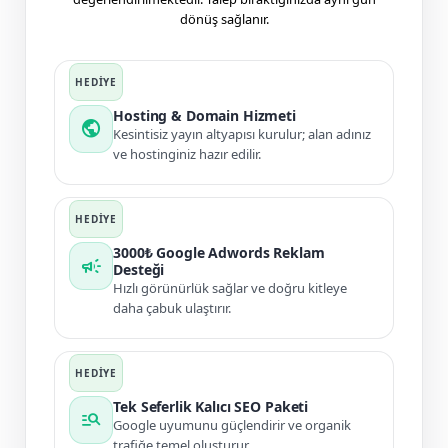
dönüş sağlanır.
Hosting & Domain Hizmeti
public
Kesintisiz yayın altyapısı kurulur; alan adınız
ve hostinginiz hazır edilir.
3000₺ Google Adwords Reklam
campaign
Desteği
Hızlı görünürlük sağlar ve doğru kitleye
daha çabuk ulaştırır.
Tek Seferlik Kalıcı SEO Paketi
manage_search
Google uyumunu güçlendirir ve organik
trafiğe temel oluşturur.