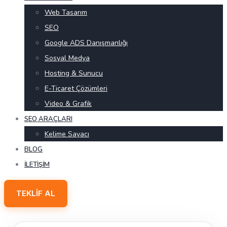
Web Tasarım
SEO
Google ADS Danışmanlığı
Sosyal Medya
Hosting & Sunucu
E-Ticaret Çözümleri
Video & Grafik
SEO ARAÇLARI
Kelime Sayacı
BLOG
İLETIŞIM
TEKLIF AL