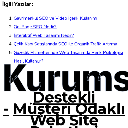
İlgili Yazılar:
Gayrimenkul SEO ve Video İçerik Kullanımı
On-Page SEO Nedir?
İnteraktif Web Tasarımı Nedir?
Çelik Kapı Satışlarında SEO ile Organik Trafik Artırma
Güzellik Hizmetlerinde Web Tasarımda Renk Psikolojisi
Kurums
Nasıl Kullanılır?
Destekli
-
Müşteri Odaklı
Web Site